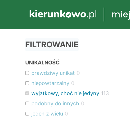
Przejdź
mie
do
treści
FILTROWANIE
UNIKALNOŚĆ
prawdziwy unikat
0
niepowtarzalny
0
wyjatkowy, choć nie jedyny
113
podobny do innych
0
jeden z wielu
0