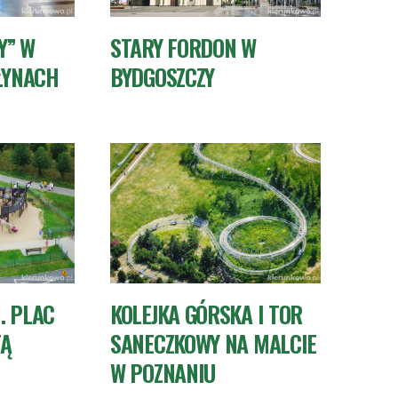
Y” W
STARY FORDON W
ŁYNACH
BYDGOSZCZY
. PLAC
KOLEJKA GÓRSKA I TOR
TĄ
SANECZKOWY NA MALCIE
W POZNANIU