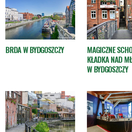
BRDA W BYDGOSZCZY
MAGICZNE SCHO
KŁADKA NAD M
W BYDGOSZCZY