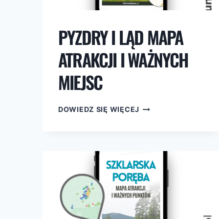
PYZDRY I LĄD MAPA
ATRAKCJI I WAŻNYCH
MIEJSC
PYZDRY
DOWIEDZ SIĘ WIĘCEJ
I
LĄD
MAPA
ATRAKCJI
I
WAŻNYCH
MIEJSC