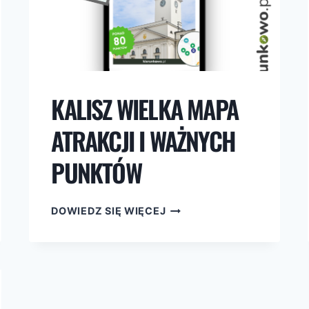
KALISZ WIELKA MAPA
ATRAKCJI I WAŻNYCH
PUNKTÓW
KALISZ
DOWIEDZ SIĘ WIĘCEJ
WIELKA
MAPA
ATRAKCJI
I
WAŻNYCH
PUNKTÓW