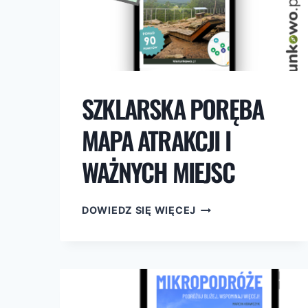
SZKLARSKA PORĘBA
MAPA ATRAKCJI I
WAŻNYCH MIEJSC
SZKLARSKA
DOWIEDZ SIĘ WIĘCEJ
PORĘBA
MAPA
ATRAKCJI
I
WAŻNYCH
MIEJSC