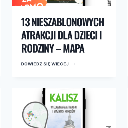
13 NIESZABLONOWYCH
ATRAKCJI DLA DZIECI I
RODZINY – MAPA
13
DOWIEDZ SIĘ WIĘCEJ
NIESZABLONOWYCH
ATRAKCJI
DLA
DZIECI
I
RODZINY
–
MAPA