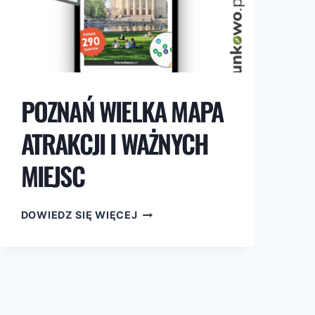
POZNAŃ WIELKA MAPA
ATRAKCJI I WAŻNYCH
MIEJSC
POZNAŃ
DOWIEDZ SIĘ WIĘCEJ
WIELKA
MAPA
ATRAKCJI
I
WAŻNYCH
MIEJSC