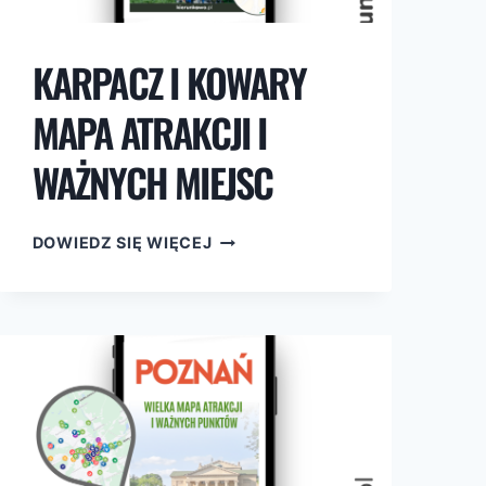
KARPACZ I KOWARY
MAPA ATRAKCJI I
WAŻNYCH MIEJSC
KARPACZ
DOWIEDZ SIĘ WIĘCEJ
I
KOWARY
MAPA
ATRAKCJI
I
WAŻNYCH
MIEJSC