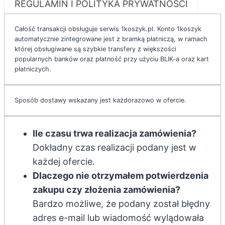
REGULAMIN I POLITYKA PRYWATNOŚCI
ż
n
n
y
y
c
Całość transakcji obsługuje serwis 1koszyk.pl. Konto 1koszyk
c
h
automatycznie zintegrowane jest z bramką płatniczą, w ramach
h
m
której obsługiwane są szybkie transfery z większości
m
i
i
e
popularnych banków oraz płatność przy użyciu BLIK-a oraz kart
e
j
płatniczych.
j
s
s
c
c
Sposób dostawy wskazany jest każdorazowo w ofercie.
Ile czasu trwa realizacja zamówienia?
Dokładny czas realizacji podany jest w
każdej ofercie.
Dlaczego nie otrzymałem potwierdzenia
zakupu czy złożenia zamówienia?
Bardzo możliwe, że podany został błędny
adres e-mail lub wiadomość wylądowała