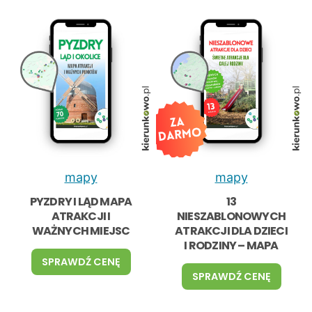
mapy
mapy
PYZDRY I LĄD MAPA
13
ATRAKCJI I
NIESZABLONOWYCH
WAŻNYCH MIEJSC
ATRAKCJI DLA DZIECI
I RODZINY – MAPA
P
SPRAWDŹ CENĘ
Y
1
SPRAWDŹ CENĘ
Z
3
D
N
R