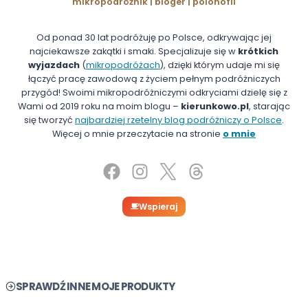
mikropodróżnik | bloger | polonofil
Od ponad 30 lat podróżuję po Polsce, odkrywając jej
najciekawsze zakątki i smaki. Specjalizuje się w
krótkich
wyjazdach
(
mikropodróżach
), dzięki którym udaje mi się
łączyć pracę zawodową z życiem pełnym podróżniczych
przygód! Swoimi mikropodróżniczymi odkryciami dzielę się z
Wami od 2019 roku na moim blogu –
kierunkowo.pl
, starając
się tworzyć
najbardziej rzetelny blog podróżniczy o Polsce
.
Więcej o mnie przeczytacie na stronie
o mnie
Wspieraj
SPRAWDŹ INNE MOJE PRODUKTY