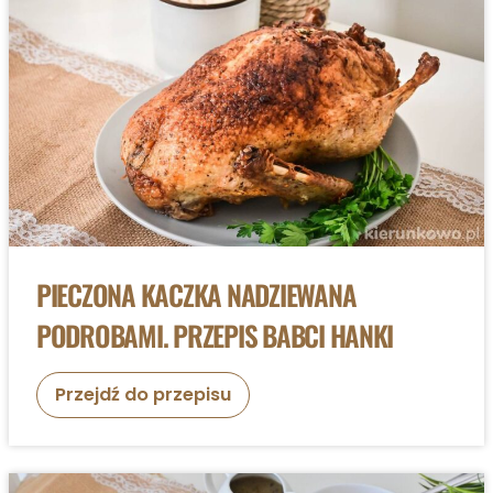
PIECZONA KACZKA NADZIEWANA
PODROBAMI. PRZEPIS BABCI HANKI
P
Przejdź do przepisu
i
e
c