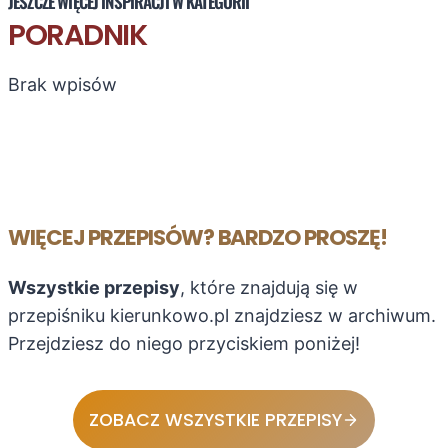
JESZCZE WIĘCEJ INSPIRACJI W KATEGORII
g
PORADNIK
e
r
Brak wpisów
y
.
Z
a
s
k
WIĘCEJ PRZEPISÓW? BARDZO PROSZĘ!
o
c
z
Wszystkie przepisy
, które znajdują się w
y
przepiśniku kierunkowo.pl znajdziesz w archiwum.
c
Przejdziesz do niego przyciskiem poniżej!
i
e
n
ZOBACZ WSZYSTKIE PRZEPISY
i