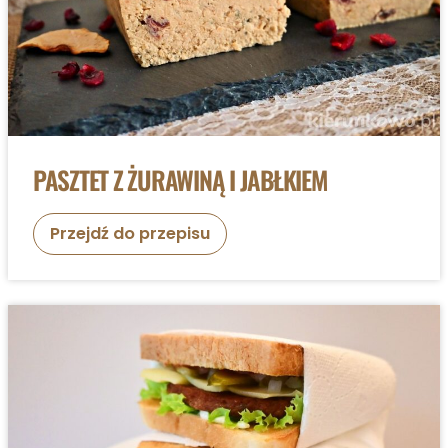
a
j
e
c
z
n
a
PASZTET Z ŻURAWINĄ I JABŁKIEM
P
Przejdź do przepisu
a
s
z
t
e
t
z
ż