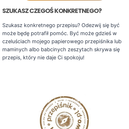
m
i
SZUKASZ CZEGOŚ KONKRETNEGO?
w
s
Szukasz konkretnego przepisu? Odezwij się być
z
może będę potrafił pomóc. Być może gdzieś w
y
czeluściach mojego papierowego przepiśnika lub
s
maminych albo babcinych zeszytach skrywa się
t
k
przepis, który nie daje Ci spokoju!
i
c
h
!