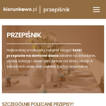
Przejdź
przepiśnik
do
treści
PRZEPIŚNIK
Najbardziej smakowity zakątek bloga!
Setki
przepisów na domowe dania
idealne na śniadanie,
obiad, kolację i deser niezależnie od dnia i okazji! A
wśród nich wiele dań polskiej kuchni regionalnej.
SZCZEGÓLNIE POLECANE PRZEPISY!