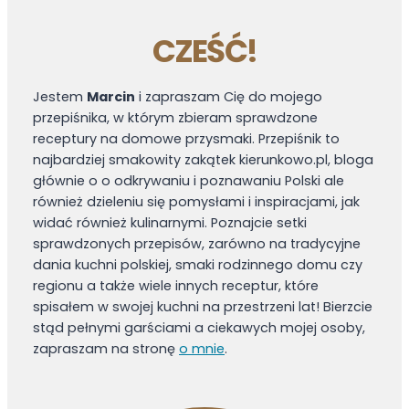
c
h
i
n
CZEŚĆ!
e
i
.
P
Jestem
Marcin
i zapraszam Cię do mojego
r
przepiśnika, w którym zbieram sprawdzone
z
receptury na domowe przysmaki. Przepiśnik to
najbardziej smakowity zakątek kierunkowo.pl, bloga
e
głównie o o odkrywaniu i poznawaniu Polski ale
p
również dzieleniu się pomysłami i inspiracjami, jak
i
widać również kulinarnymi. Poznajcie setki
s
sprawdzonych przepisów, zarówno na tradycyjne
j
dania kuchni polskiej, smaki rodzinnego domu czy
a
regionu a także wiele innych receptur, które
k
spisałem w swojej kuchni na przestrzeni lat! Bierzcie
u
stąd pełnymi garściami a ciekawych mojej osoby,
b
zapraszam na stronę
o mnie
.
a
b
c