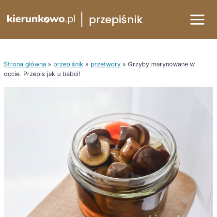
Przejdź
przepiśnik
do
treści
Strona główna
»
przepiśnik
»
przetwory
»
Grzyby marynowane w
occie. Przepis jak u babci!