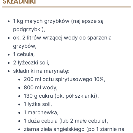
SKŁADNIKI
1 kg małych grzybków (najlepsze są
podgrzybki),
ok. 2 litrów wrzącej wody do sparzenia
grzybów,
1 cebula,
2 łyżeczki soli,
składniki na marynatę:
200 ml octu spirytusowego 10%,
800 ml wody,
130 g cukru (ok. pół szklanki),
1 łyżka soli,
1 marchewka,
1 duża cebula (lub 2 małe cebule),
ziarna ziela angielskiego (po 1 ziarnie na