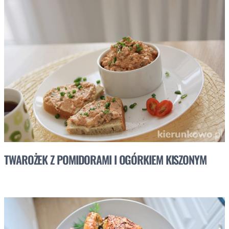
TWAROŻEK Z POMIDORAMI I OGÓRKIEM KISZONYM