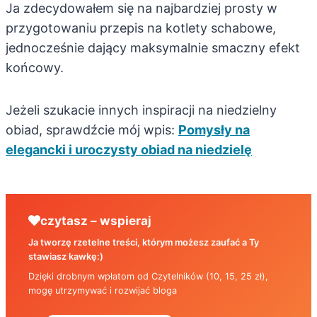
Ja zdecydowałem się na najbardziej prosty w
przygotowaniu przepis na kotlety schabowe,
jednocześnie dający maksymalnie smaczny efekt
końcowy.
Jeżeli szukacie innych inspiracji na niedzielny
obiad, sprawdźcie mój wpis:
Pomysły na
elegancki i uroczysty obiad na niedzielę
czytasz – wspieraj
Ja tworzę rzetelne treści, którym możesz zaufać a Ty
stawiasz kawkę:)
Dzięki drobnym wpłatom od Czytelników (10, 15, 25 zł),
mogę utrzymywać i rozwijać bloga