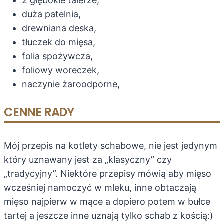
2 głębokie talerze,
duża patelnia,
drewniana deska,
tłuczek do mięsa,
folia spożywcza,
foliowy woreczek,
naczynie żaroodporne,
CENNE RADY
Mój przepis na kotlety schabowe, nie jest jedynym
który uznawany jest za „klasyczny” czy
„tradycyjny”. Niektóre przepisy mówią aby mięso
wcześniej namoczyć w mleku, inne obtaczają
mięso najpierw w mące a dopiero potem w bułce
tartej a jeszcze inne uznają tylko schab z kością:)