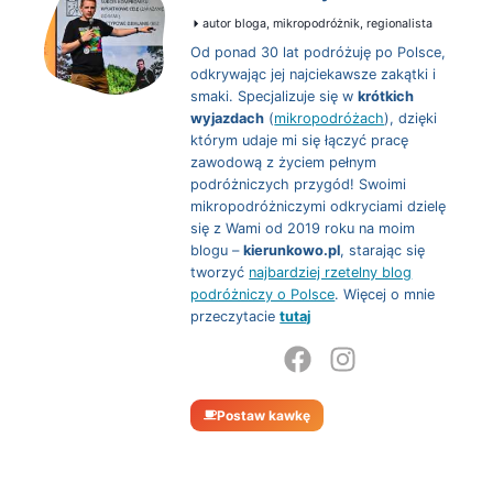
autor bloga, mikropodróżnik, regionalista
Od ponad 30 lat podróżuję po Polsce,
odkrywając jej najciekawsze zakątki i
smaki. Specjalizuje się w
krótkich
wyjazdach
(
mikropodróżach
), dzięki
którym udaje mi się łączyć pracę
zawodową z życiem pełnym
podróżniczych przygód! Swoimi
mikropodróżniczymi odkryciami dzielę
się z Wami od 2019 roku na moim
blogu –
kierunkowo.pl
, starając się
tworzyć
najbardziej rzetelny blog
podróżniczy o Polsce
. Więcej o mnie
przeczytacie
tutaj
Postaw kawkę