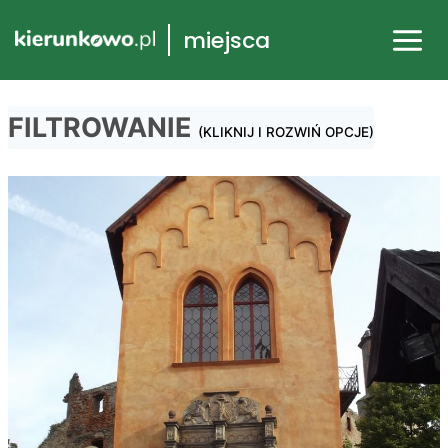
Przejdź
miejsca
do
treści
FILTROWANIE
(KLIKNIJ I ROZWIŃ OPCJE)