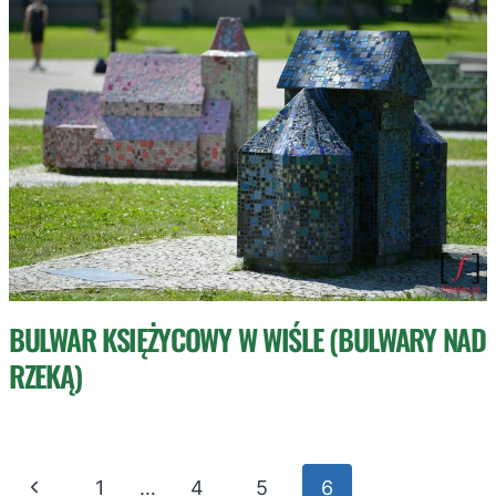
BULWAR KSIĘŻYCOWY W WIŚLE (BULWARY NAD
RZEKĄ)
NAWIGACJA
Poprzednia
1
…
4
5
6