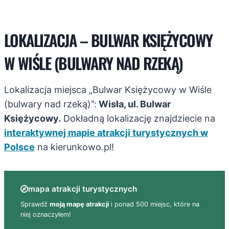
LOKALIZACJA – BULWAR KSIĘŻYCOWY
W WIŚLE (BULWARY NAD RZEKĄ)
Lokalizacja miejsca „Bulwar Księżycowy w Wiśle
(bulwary nad rzeką)”:
Wisła, ul. Bulwar
Księżycowy.
Dokładną lokalizację znajdziecie na
interaktywnej mapie atrakcji turystycznych w
Polsce
na kierunkowo.pl!
mapa atrakcji turystycznych
Sprawdź
moją mapę atrakcji
i ponad 500 miejsc, które na
niej oznaczyłem!