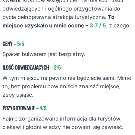
kwestii: kosztów wstępu i cen na miejscu, ilości
odwiedzających i ogólnego przygotowania do
bycia pełnoprawna atrakcja turystyczną.
To
miejsce uzyskało u mnie ocenę –
3.7 / 5
, z czego:
CENY
–
5/5
Spacer bulwarem jest bezpłatny.
ILOŚĆ ODWIEDZAJĄCYCH
–
2/5
W tym miejscu na pewno nie będziecie sami. Mimo
to, bez problemu powinniście znaleźć miejsce,
żeby usiąść.
PRZYGOTOWANIE
–
4/5
Fajnie zorganizowana informacja dla turystów,
ciekawi i głodni wiedzy nie powinni się zawieść.