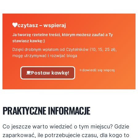
czytasz – wspieraj
Ja tworzę rzetelne treści, którym możesz zaufać a Ty
stawiasz kawkę:)
Dzięki drobnym wpłatom od Czytelników (10, 15, 25 zł),
mogę utrzymywać i rozwijać bloga
dowiedź się więcej
Postaw kawkę!
PRAKTYCZNE INFORMACJE
Co jeszcze warto wiedzieć o tym miejscu? Gdzie
zaparkować, ile potrzebujecie czasu, dla kogo to