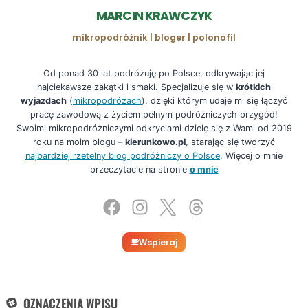
MARCIN KRAWCZYK
mikropodróżnik | bloger | polonofil
Od ponad 30 lat podróżuję po Polsce, odkrywając jej
najciekawsze zakątki i smaki. Specjalizuje się w
krótkich
wyjazdach
(
mikropodróżach
), dzięki którym udaje mi się łączyć
pracę zawodową z życiem pełnym podróżniczych przygód!
Swoimi mikropodróżniczymi odkryciami dzielę się z Wami od 2019
roku na moim blogu –
kierunkowo.pl
, starając się tworzyć
najbardziej rzetelny blog podróżniczy o Polsce
. Więcej o mnie
przeczytacie na stronie
o mnie
Wspieraj
OZNACZENIA WPISU