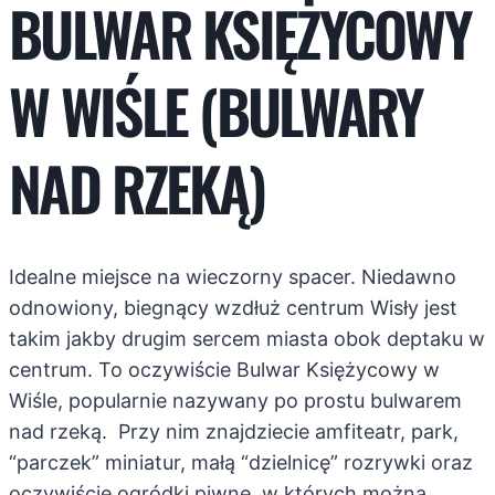
BULWAR KSIĘŻYCOWY
W WIŚLE (BULWARY
NAD RZEKĄ)
Idealne miejsce na wieczorny spacer. Niedawno
odnowiony, biegnący wzdłuż centrum Wisły jest
takim jakby drugim sercem miasta obok deptaku w
centrum. To oczywiście Bulwar Księżycowy w
Wiśle, popularnie nazywany po prostu bulwarem
nad rzeką. Przy nim znajdziecie amfiteatr, park,
“parczek” miniatur, małą “dzielnicę” rozrywki oraz
oczywiście ogródki piwne, w których można