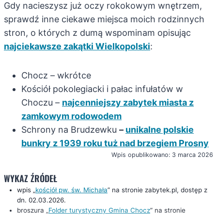
Gdy nacieszysz już oczy rokokowym wnętrzem,
sprawdź inne ciekawe miejsca moich rodzinnych
stron, o których z dumą wspominam opisując
najciekawsze zakątki Wielkopolski
:
Chocz – wkrótce
Kościół pokolegiacki i pałac infułatów w
Choczu –
najcenniejszy zabytek miasta z
zamkowym rodowodem
Schrony na Brudzewku
–
unikalne polskie
bunkry z 1939 roku tuż nad brzegiem Prosny
Wpis opublikowano: 3 marca 2026
WYKAZ ŹRÓDEŁ
wpis „
kościół pw. św. Michała
” na stronie zabytek.pl, dostęp z
dn. 02.03.2026.
broszura „
Folder turystyczny Gmina Chocz
” na stronie