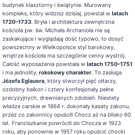
budynek klasztorny i świątynie. Murowany
kompleks, który widzisz dzisiaj, powstał w
latach
1720–1733
. Bryła i architektura zewnętrzna
kościoła pw. św. Michała Archanioła nie są
zaskakujące i wyglądają dość typowo, to dosyć
powszechny w Wielkopolsce styl barokowy,
wnętrze kościoła ma szczególnie cenny wystrój.
Całość wyposażenia powstała w
latach 1750–1751
i ma jednolity,
rokokowy charakter
. To zasługa
Józefa Eglauera
, który stworzył pięć ołtarzy,
ozdobny balkon i cztery konfesjonały pełne
precyzyjnych, drewnianych zdobień. Niestety
władze carskie w 1864 r. dokonały kasaty zakonu,
przez co zakonnicy opuścili Chocz aż na blisko 60
lat. Franciszkanie powrócili do Chocza w 1923
roku, aby ponownie w 1957 roku opuścić chocki