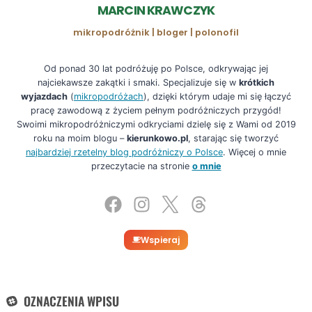
MARCIN KRAWCZYK
mikropodróżnik | bloger | polonofil
Od ponad 30 lat podróżuję po Polsce, odkrywając jej
najciekawsze zakątki i smaki. Specjalizuje się w
krótkich
wyjazdach
(
mikropodróżach
), dzięki którym udaje mi się łączyć
pracę zawodową z życiem pełnym podróżniczych przygód!
Swoimi mikropodróżniczymi odkryciami dzielę się z Wami od 2019
roku na moim blogu –
kierunkowo.pl
, starając się tworzyć
najbardziej rzetelny blog podróżniczy o Polsce
. Więcej o mnie
przeczytacie na stronie
o mnie
Wspieraj
OZNACZENIA WPISU