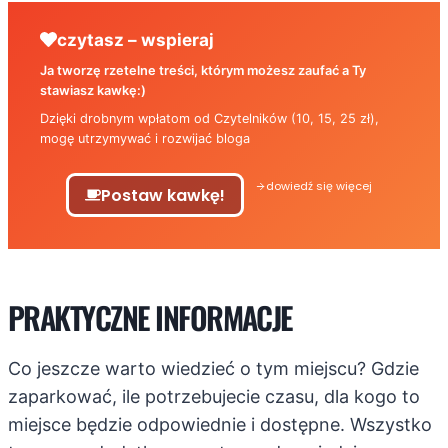
czytasz – wspieraj
Ja tworzę rzetelne treści, którym możesz zaufać a Ty
stawiasz kawkę:)
Dzięki drobnym wpłatom od Czytelników (10, 15, 25 zł),
mogę utrzymywać i rozwijać bloga
dowiedź się więcej
Postaw kawkę!
PRAKTYCZNE INFORMACJE
Co jeszcze warto wiedzieć o tym miejscu? Gdzie
zaparkować, ile potrzebujecie czasu, dla kogo to
miejsce będzie odpowiednie i dostępne. Wszystko