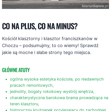
CO NA PLUS, CO NA MINUS?
Kościół klasztorny i klasztor franciszkanów w
Choczu – podsumujmy, to co wiemy! Sprawdź
jakie są mocne i słabe strony tego miejsca.
GŁÓWNE ATUTY
ogólna wysoka estetyka kościoła, po niedawnych
pracach remontowych,
jednolity, bogaty rokokowy wystrój wnętrza,
charakterystyczna barokowa brama prowadząca na
teren klasztoru,
historyczny krużganek przylegający do zachodniej