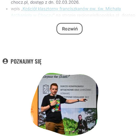
chocz.pl, dostęp z dn. 02.03.2026.
wpis „
Kościół klasztorny franciszkanów pw. św. Michała
Archanioła w Choczu
” na stronie regionwielkopolska.pl, dostęp
z dn. 02.03.2026.
wpis „
Za murami klasztoru – Chocz
” na stronie
Rozwiń
opiekun.kalisz.pl, dostęp z dn. 02.03.2026.
wpis „
Klasztor Franciszkanów w Choczu
” w serwisie
pl.wikipedia.org, dostęp z dn. 02.03.2026.
POZNAJMY SIĘ