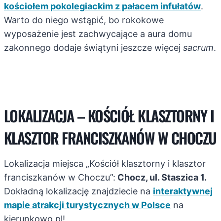
kościołem pokolegiackim z pałacem infułatów
.
Warto do niego wstąpić, bo rokokowe
wyposażenie jest zachwycające a aura domu
zakonnego dodaje świątyni jeszcze więcej
sacrum
.
LOKALIZACJA – KOŚCIÓŁ KLASZTORNY I
KLASZTOR FRANCISZKANÓW W CHOCZU
Lokalizacja miejsca „Kościół klasztorny i klasztor
franciszkanów w Choczu”:
Chocz, ul. Staszica 1.
Dokładną lokalizację znajdziecie na
interaktywnej
mapie atrakcji turystycznych w Polsce
na
kierunkowo.pl!