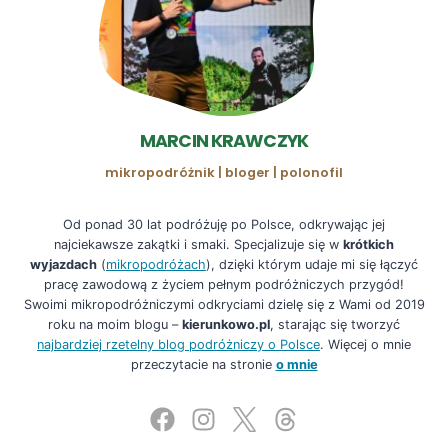
MARCIN KRAWCZYK
mikropodróżnik | bloger | polonofil
Od ponad 30 lat podróżuję po Polsce, odkrywając jej
najciekawsze zakątki i smaki. Specjalizuje się w
krótkich
wyjazdach
(
mikropodróżach
), dzięki którym udaje mi się łączyć
pracę zawodową z życiem pełnym podróżniczych przygód!
Swoimi mikropodróżniczymi odkryciami dzielę się z Wami od 2019
roku na moim blogu –
kierunkowo.pl
, starając się tworzyć
najbardziej rzetelny blog podróżniczy o Polsce
. Więcej o mnie
przeczytacie na stronie
o mnie