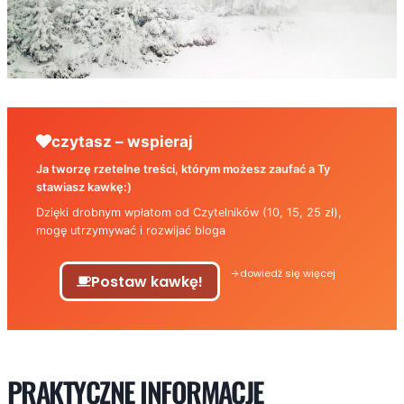
czytasz – wspieraj
Ja tworzę rzetelne treści, którym możesz zaufać a Ty
stawiasz kawkę:)
Dzięki drobnym wpłatom od Czytelników (10, 15, 25 zł),
mogę utrzymywać i rozwijać bloga
dowiedź się więcej
Postaw kawkę!
PRAKTYCZNE INFORMACJE