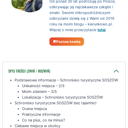
Od ponad 30 lat podróżuję po Polsce,
odkrywając jej najciekawsze zakątki i
smaki. Swoimi mikropodróżniczymi
odkryciami dzielę się z Wami od 2019
roku na moim blogu – kierunkowo.pl.
Więcej o mnie przeczytacie
tutaj
Postaw kawkę
SPIS TREŚCI (ZWIŃ / ROZWIŃ)
Podstawowe informacje – Schronisko turystyczne SOSZÓW
Unikalność miejsca – 2/5
Moim zdaniem – 3/5
Lokalizacja – Schronisko turystyczne SOSZÓW
Schronisko turystyczne SOSZÓW bez tajemnic!
Ocena miejsca
Praktyczne informacje
Co na plus, co na minus?
Ciekawe miejsca w okolicy