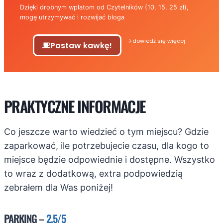
Dzięki drobnym wpłatom od Czytelników (10, 15, 25 zł),
mogę utrzymywać i rozwijać bloga
dowiedź się więcej
Postaw kawkę!
PRAKTYCZNE INFORMACJE
Co jeszcze warto wiedzieć o tym miejscu? Gdzie
zaparkować, ile potrzebujecie czasu, dla kogo to
miejsce będzie odpowiednie i dostępne. Wszystko
to wraz z dodatkową, extra podpowiedzią
zebrałem dla Was poniżej!
PARKING –
2.5/5