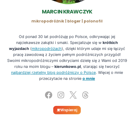
MARCIN KRAWCZYK
mikropodróżnik | bloger | polonofil
Od ponad 30 lat podróżuję po Polsce, odkrywając jej
najciekawsze zakątki i smaki. Specjalizuje się w
krótkich
wyjazdach
(
mikropodróżach
), dzięki którym udaje mi się łączyć
pracę zawodową z życiem pełnym podróżniczych przygód!
Swoimi mikropodróżniczymi odkryciami dzielę się z Wami od 2019
roku na moim blogu –
kierunkowo.pl
, starając się tworzyć
najbardziej rzetelny blog podróżniczy o Polsce
. Więcej o mnie
przeczytacie na stronie
o mnie
Wspieraj