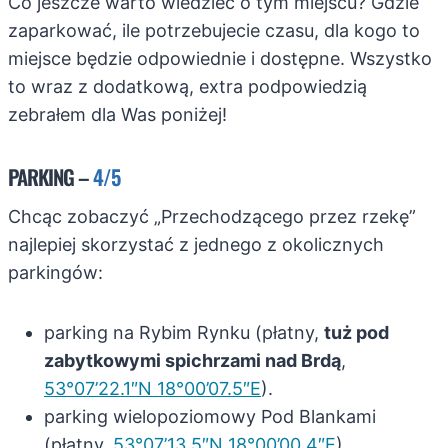
Co jeszcze warto wiedzieć o tym miejscu? Gdzie
zaparkować, ile potrzebujecie czasu, dla kogo to
miejsce będzie odpowiednie i dostępne. Wszystko
to wraz z dodatkową, extra podpowiedzią
zebrałem dla Was poniżej!
PARKING –
4/5
Chcąc zobaczyć „Przechodzącego przez rzekę”
najlepiej skorzystać z jednego z okolicznych
parkingów:
parking na Rybim Rynku (płatny,
tuż pod
zabytkowymi spichrzami nad Brdą
,
53°07’22.1″N 18°00’07.5″E
).
parking wielopoziomowy Pod Blankami
(płatny,
53°07’13.5″N 18°00’00.4″E
),