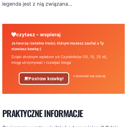
legenda jest z nią związana…
czytasz – wspieraj
Ja tworzę rzetelne treści, którym możesz zaufać a Ty
stawiasz kawkę:)
Dzięki drobnym wpłatom od Czytelników (10, 15, 25 zł),
mogę utrzymywać i rozwijać bloga
dowiedź się więcej
Postaw kawkę!
PRAKTYCZNE INFORMACJE