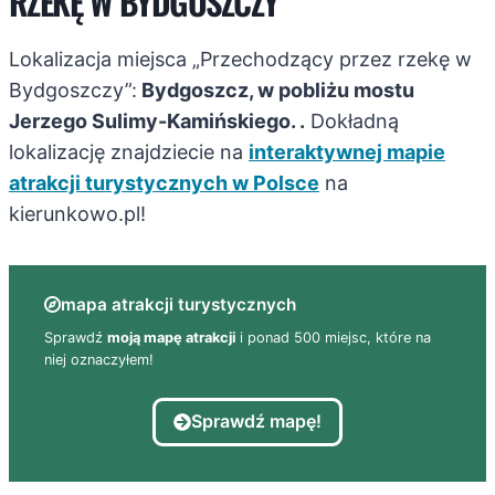
RZEKĘ W BYDGOSZCZY
Lokalizacja miejsca „Przechodzący przez rzekę w
Bydgoszczy”:
Bydgoszcz, w pobliżu mostu
Jerzego Sulimy-Kamińskiego. .
Dokładną
lokalizację znajdziecie na
interaktywnej mapie
atrakcji turystycznych w Polsce
na
kierunkowo.pl!
mapa atrakcji turystycznych
Sprawdź
moją mapę atrakcji
i ponad 500 miejsc, które na
niej oznaczyłem!
Sprawdź mapę!