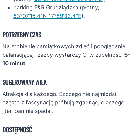
parking P&R Grudziądzka (płatny,
53°07’15.4″N 17°59’33.4″E
),
POTRZEBNY CZAS
Na zrobienie pamiątkowych zdjęć i pooglądanie
balansującej rzeźby wystarczy Ci w zupełności
5-
10 minut
.
SUGEROWANY WIEK
Atrakcja dla każdego. Szczególnie najmłodsi
często z fascynacją próbują zgadnąć, dlaczego
„ten pan nie spada”.
DOSTĘPNOŚĆ