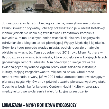
Już na początku lat 90. ubiegłego stulecia, nieużytkowane budynki
zakupił inwestor prywatny, chcący przekształcić je w obiekt hotelowy.
Planów jednak nie udało się zrealizować i zabytkowy kompleks
budynków, mimo kolejnych zmian właścicieli, niszczał i negatywnie
odróżniał się z biegiem lat od piękniejącej Wyspy Młyńskiej i jej okolic.
Głównie z tego powodu władze miasta, podjęły decyzję o nabyciu
obiektu na własność. Tym sposobem od 2013 roku Młyny Rothera w
Bydgoszczy są własnością miasta, które podjęło się w kolejnych latach
generalnego remontu obiektu. Nim otworzył on swoje drzwi dla
zwiedzających wykonano ogrom pracy oraz założono instytucje
kultury, mającą zorganizować to miejsce na nowo. Choć prace
remontowe nadal trwały, już w 2021 roku udostępniono zwiedzającym
pierwszą część Młynów a rok później otwarto pierwszą wystawę stałą.
Obecnie w budynku funkcjonuje Centrum Nauki i Kultury, tworzące
międzykulturowe wydarzenia i wielofunkcyjne przestrzenie.
LOKALIZACJA – MŁYNY ROTHERA W BYDGOSZCZY