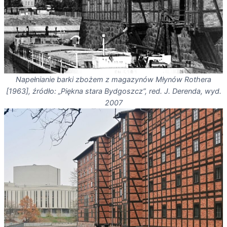
Napełnianie barki zbożem z magazynów Młynów Rothera
[1963], źródło: „Piękna stara Bydgoszcz”, red. J. Derenda, wyd.
2007