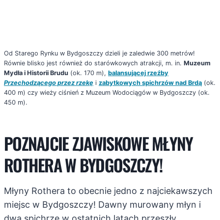
Od Starego Rynku w Bydgoszczy dzieli je zaledwie 300 metrów!
Równie blisko jest również do starówkowych atrakcji, m. in.
Muzeum
Mydła i Historii Brudu
(ok. 170 m),
balansującej rzeźby
Przechodzącego przez rzekę
i
zabytkowych spichrzów nad Brdą
(ok.
400 m) czy wieży ciśnień z Muzeum Wodociągów w Bydgoszczy (ok.
450 m).
POZNAJCIE ZJAWISKOWE MŁYNY
ROTHERA W BYDGOSZCZY!
Młyny Rothera to obecnie jedno z najciekawszych
miejsc w Bydgoszczy! Dawny murowany młyn i
dwa spichrze w ostatnich latach przeszły