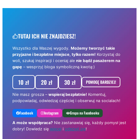
TUTAJ ICH NIE ZNAJDZIESZ!
Wszystko dla Waszej wygody.
Możemy tworzyć takie
przyjazne i bezpłatne miejsce, tylko razem!
Korzystaj do
woli, szukaj inspiracji i oceniaj ale
nie bądź pasażerem na
gapę
– wesprzyj bloga symboliczną kwotą:)
10 zł
20 zł
30 zł
POMOGĘ BARDZIEJ!
Nie masz grosza –
wspieraj bezpłatnie!
Komentuj,
podpowiadaj, odwiedzaj częściej i obserwuj na socialach!
Facebook
Instagram
Grupa na Facebooku
A może współpraca?
Nie zastanawiaj się, każdy pomysł jest
dobry! Dowiedz się
więcej
i
odezwij się
!