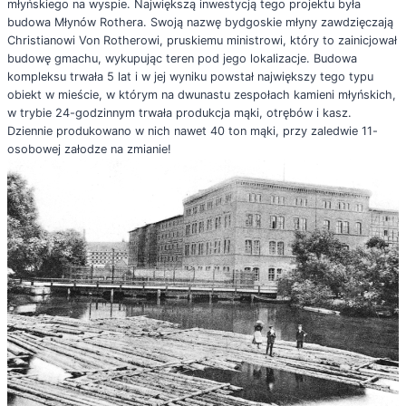
młyńskiego na wyspie. Największą inwestycją tego projektu była
budowa Młynów Rothera. Swoją nazwę bydgoskie młyny zawdzięczają
Christianowi Von Rotherowi, pruskiemu ministrowi, który to zainicjował
budowę gmachu, wykupując teren pod jego lokalizacje. Budowa
kompleksu trwała 5 lat i w jej wyniku powstał największy tego typu
obiekt w mieście, w którym na dwunastu zespołach kamieni młyńskich,
w trybie 24-godzinnym trwała produkcja mąki, otrębów i kasz.
Dziennie produkowano w nich nawet 40 ton mąki, przy zaledwie 11-
osobowej załodze na zmianie!