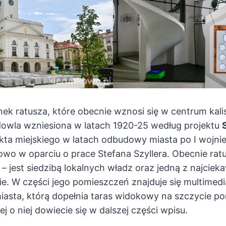
ek ratusza, które obecnie wznosi się w centrum kali
owla wzniesiona w latach 1920-25 według projektu
kta miejskiego w latach odbudowy miasta po I wojnie
wo w oparciu o prace Stefana Szyllera. Obecnie ratu
– jest siedzibą lokalnych władz oraz jedną z najciek
e. W części jego pomieszczeń znajduje się multimed
 miasta, którą dopełnia taras widokowy na szczycie 
j o niej dowiecie się w dalszej części wpisu.