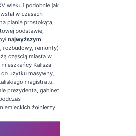
 XV wieku i podobnie jak
powstał w czasach
a planie prostokąta,
towej podstawie,
 był
najwyższym
y, rozbudowy, remonty)
dużą częścią miasta w
 mieszkańcy Kalisza
no do użytku masywny,
liskiego magistratu.
nie prezydenta, gabinet
, podczas
niemieckich żołnierzy.