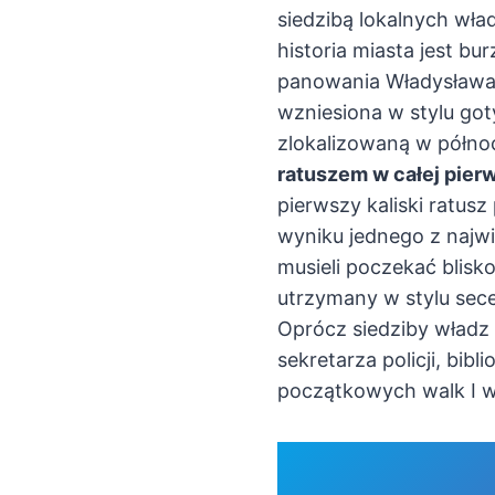
siedzibą lokalnych wład
historia miasta jest bu
panowania Władysława J
wzniesiona w stylu go
zlokalizowaną w północ
ratuszem w całej pier
pierwszy kaliski ratusz
wyniku jednego z najw
musieli poczekać blisk
utrzymany w stylu sec
Oprócz siedziby władz 
sekretarza policji, bib
początkowych walk I wo