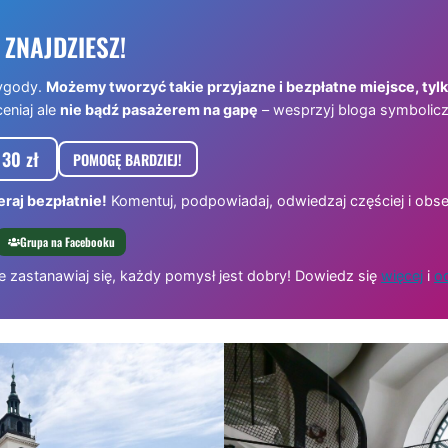
 ZNAJDZIESZ!
ygody.
Możemy tworzyć takie przyjazne i bezpłatne miejsce, tyl
ceniaj ale
nie bądź pasażerem na gapę
– wesprzyj bloga symbolicz
30 zł
POMOGĘ BARDZIEJ!
raj bezpłatnie!
Komentuj, podpowiadaj, odwiedzaj częściej i obse
Grupa na Facebooku
e zastanawiaj się, każdy pomysł jest dobry! Dowiedz się
więcej
i
od