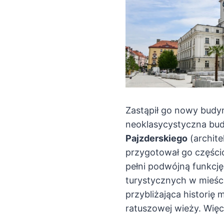
Zastąpił go nowy budyn
neoklasycystyczna bud
Pajzderskiego
(archite
przygotował go częścio
pełni podwójną funkcję 
turystycznych w mieści
przybliżająca historię
ratuszowej wieży. Więce