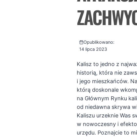
ZACHWYC
Opublikowano:
14 lipca 2023
Kalisz to jedno z najw
historią, która nie zaw
i jego mieszkańców. Na
którą doskonale wkomp
na Głównym Rynku kalis
od niedawna skrywa wie
Kaliszu urzeknie Was s
w nowoczesny i efekto
urzędu. Poznajcie to m