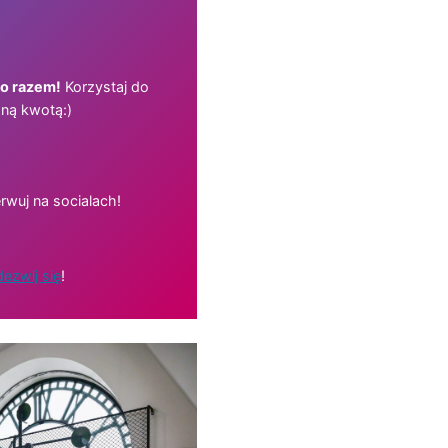
ko razem!
Korzystaj do
ną kwotą:)
rwuj na socialach!
ezwij się
!