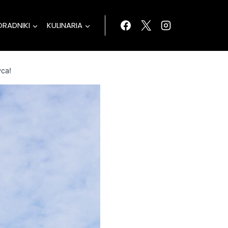
ORADNIKI
KULINARIA
yca!