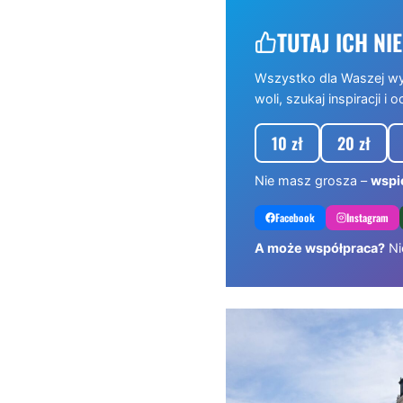
TUTAJ ICH NIE
Wszystko dla Waszej w
woli, szukaj inspiracji i o
10 zł
20 zł
Nie masz grosza –
wspie
Facebook
Instagram
A może współpraca?
Ni