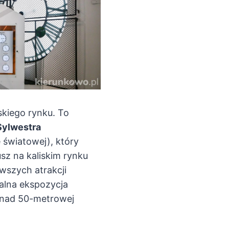
skiego rynku. To
Sylwestra
 światowej), który
sz na kaliskim rynku
awszych atrakcji
ialna ekspozycja
ponad 50-metrowej