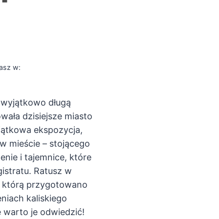
asz w:
ę wyjątkowo długą
owała dzisiejsze miasto
yjątkowa ekspozycja,
 mieście – stojącego
nie i tajemnice, które
istratu. Ratusz w
ą, którą przygotowano
niach kaliskiego
ę warto je odwiedzić!