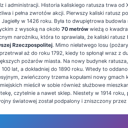
z i administracji. Historia kaliskiego ratusza trwa od
rzliwa i pełna zwrotów akcji. Pierwszy kaliski ratusz 
agiełły w 1426 roku. Była to dwupiętrowa budowla n
tyckim z wysoką na około
70 metrów
wieżą o kwadra
nym narożniku, która to sprawiała, że kaliski ratusz
wszej Rzeczpospolitej
. Mimo niełatwego losu (pożar
 przetrwał aż do roku 1792, kiedy to spłonął wraz z 
iększych pożarów miasta. Na nowy budynek ratusza,
o 100 lat, a dokładniej do 1890 roku. Wtedy to odda
esyjnym, zwieńczony trzema kopułami nowy gmach ka
miejskich mieścił w sobie również służbowe mieszka
liotekę, czytelnie a nawet sklep. Niestety w 1914 roku
jny światowej został podpalony i zniszczony przez 