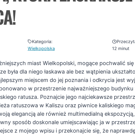
A!
Kategoria:
Przeczyt
Wielkopolska
12 minut
ażniejszych miast Wielkopolski, mogące pochwalić si
sze była dla niego łaskawa ale bez wątpienia ukształt
jlepszym miejscem do jej poznania i odkrycia jest w
onowano w przestrzenie najważniejszego budynku w
kiego ratusza. Poznajcie jego najciekawsze przestrze
ża ratuszowa w Kaliszu oraz piwnice kaliskiego mag
woją elegancją ale również multimedialną ekspozycj
wny sposób doskonale umiejscawiając ja w przestrze
iejsce z mojego wpisu i przekonajcie się, że naprawd