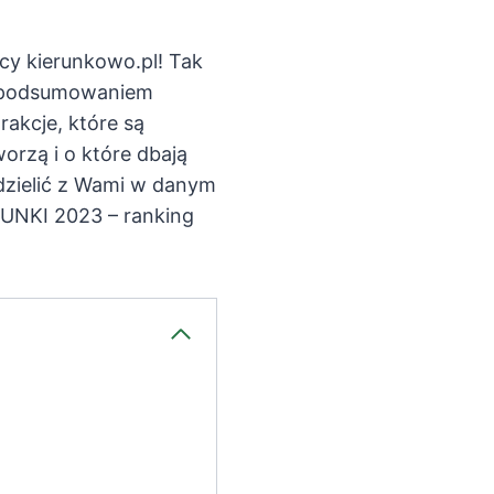
cy kierunkowo.pl! Tak
ym podsumowaniem
akcje, które są
rzą i o które dbają
odzielić z Wami w danym
UNKI 2023 – ranking