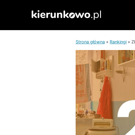
Przejdź
do
treści
Strona główna
»
Rankingi
»
Z