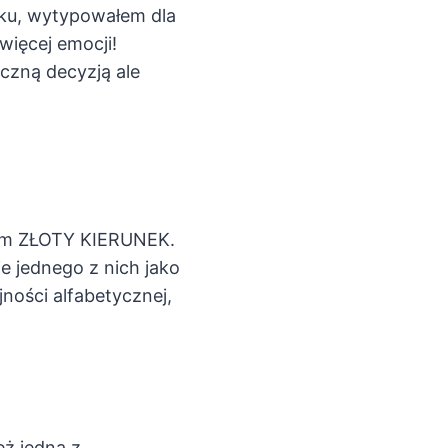
oku, wytypowałem dla
więcej emocji!
czną decyzją ale
iem ZŁOTY KIERUNEK.
e jednego z nich jako
ności alfabetycznej,
eż jedną z