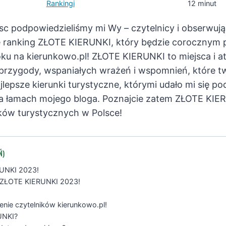
Rankingi
12 minut
sc podpowiedzieliśmy mi Wy – czytelnicy i obserwują
cie ranking ZŁOTE KIERUNKI, który będzie coroczn
u na kierunkowo.pl! ZŁOTE KIERUNKI to miejsca i atr
przygody, wspaniałych wrażeń i wspomnień, które two
ajlepsze kierunki turystyczne, którymi udało mi się p
 łamach mojego bloga. Poznajcie zatem ZŁOTE KIER
unków turystycznych w Polsce!
Ń)
RUNKI 2023!
u ZŁOTE KIERUNKI 2023!
enie czytelników kierunkowo.pl!
UNKI?