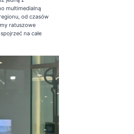
no multimedialną
regionu, od czasów
amy ratuszowe
 spojrzeć na całe