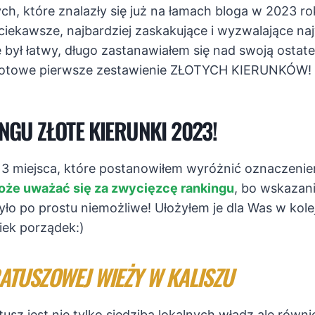
ch, które znalazły się już na łamach bloga w 2023 r
ekawsze, najbardziej zaskakujące i wyzwalające naj
był łatwy, długo zastanawiałem się nad swoją ostate
 gotowe pierwsze zestawienie ZŁOTYCH KIERUNKÓW!
NGU ZŁOTE KIERUNKI 2023!
 3 miejsca, które postanowiłem wyróżnić oznaczen
oże uważać się za zwycięzcę rankingu
, bo wskazani
yło po prostu niemożliwe! Ułożyłem je dla Was w kolej
iek porządek:)
ATUSZOWEJ WIEŻY W KALISZU
tusz jest nie tylko siedzibą lokalnych władz ale równi