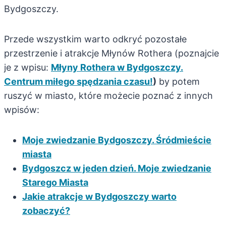
Bydgoszczy.
Przede wszystkim warto odkryć pozostałe
przestrzenie i atrakcje Młynów Rothera (poznajcie
je z wpisu:
Młyny Rothera w Bydgoszczy.
Centrum miłego spędzania czasu!
)
by potem
ruszyć w miasto, które możecie poznać z innych
wpisów:
Moje zwiedzanie Bydgoszczy. Śródmieście
miasta
Bydgoszcz w jeden dzień. Moje zwiedzanie
Starego Miasta
Jakie atrakcje w Bydgoszczy warto
zobaczyć?