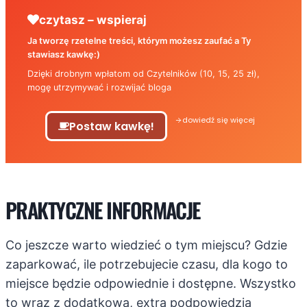
czytasz – wspieraj
Ja tworzę rzetelne treści, którym możesz zaufać a Ty
stawiasz kawkę:)
Dzięki drobnym wpłatom od Czytelników (10, 15, 25 zł),
mogę utrzymywać i rozwijać bloga
dowiedź się więcej
Postaw kawkę!
PRAKTYCZNE INFORMACJE
Co jeszcze warto wiedzieć o tym miejscu? Gdzie
zaparkować, ile potrzebujecie czasu, dla kogo to
miejsce będzie odpowiednie i dostępne. Wszystko
to wraz z dodatkową, extra podpowiedzią