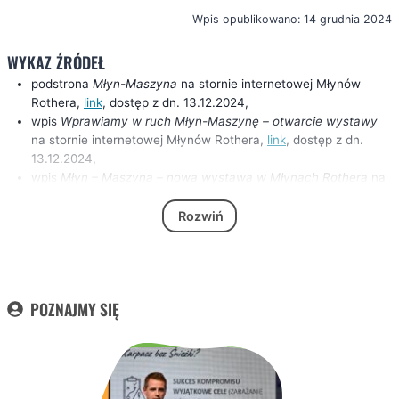
Wpis opublikowano: 14 grudnia 2024
WYKAZ ŹRÓDEŁ
podstrona
Młyn-Maszyna
na stornie internetowej Młynów
Rothera,
link
, dostęp z dn. 13.12.2024,
wpis
Wprawiamy w ruch Młyn-Maszynę – otwarcie wystawy
na stornie internetowej Młynów Rothera,
link
, dostęp z dn.
13.12.2024,
wpis
Młyn – Maszyna – nowa wystawa w Młynach Rothera
na
oficjalnej stronie internetowej Miasta Bydgoszcz,
link
, dostęp z
dn. 13.12.2024,
Rozwiń
wpis
Wystawa Młyn-Maszyna
na stronie visitbydgoszcz.pl,
link
, dostęp z dn. 13.12.2024,
wpis
W Młynach Rothera w Bydgoszczy powstanie ekspozycja
pokazująca proces produkcji mąki
w serwisie
POZNAJMY SIĘ
www.whitemad.pl,
link
, dostęp z dn. 13.12.2024,