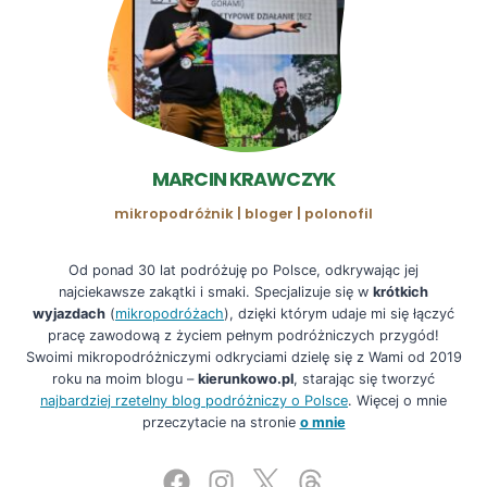
MARCIN KRAWCZYK
mikropodróżnik | bloger | polonofil
Od ponad 30 lat podróżuję po Polsce, odkrywając jej
najciekawsze zakątki i smaki. Specjalizuje się w
krótkich
wyjazdach
(
mikropodróżach
), dzięki którym udaje mi się łączyć
pracę zawodową z życiem pełnym podróżniczych przygód!
Swoimi mikropodróżniczymi odkryciami dzielę się z Wami od 2019
roku na moim blogu –
kierunkowo.pl
, starając się tworzyć
najbardziej rzetelny blog podróżniczy o Polsce
. Więcej o mnie
przeczytacie na stronie
o mnie