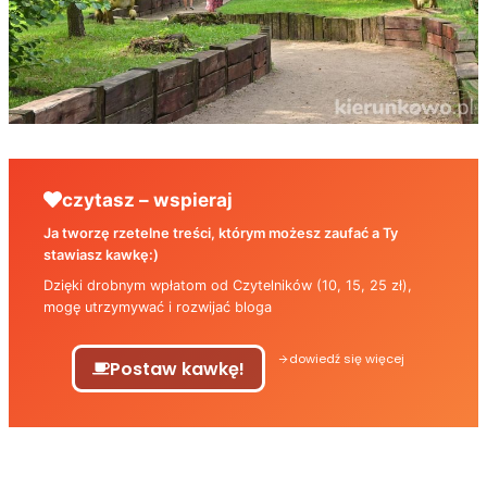
czytasz – wspieraj
Ja tworzę rzetelne treści, którym możesz zaufać a Ty
stawiasz kawkę:)
Dzięki drobnym wpłatom od Czytelników (10, 15, 25 zł),
mogę utrzymywać i rozwijać bloga
dowiedź się więcej
Postaw kawkę!