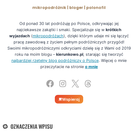
mikropodróżnik | bloger | polonofil
Od ponad 30 lat podróżuję po Polsce, odkrywając jej
najciekawsze zakątki i smaki. Specjalizuje się w
krótkich
wyjazdach
(
mikropodróżach
), dzięki którym udaje mi się łączyć
pracę zawodową z życiem pełnym podróżniczych przygód!
Swoimi mikropodróżniczymi odkryciami dzielę się z Wami od 2019
roku na moim blogu –
kierunkowo.pl
, starając się tworzyć
najbardziej rzetelny blog podróżniczy o Polsce
. Więcej o mnie
przeczytacie na stronie
o mnie
Wspieraj
OZNACZENIA WPISU