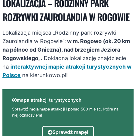
LOKALIZACJA – RODZINNY PARK
ROZRYWKI ZAUROLANDIA W ROGOWIE
Lokalizacja miejsca „Rodzinny park rozrywki
Zaurolandia w Rogowie”:
w m. Rogowo (ok. 20 km
na północ od Gniezna), nad brzegiem Jeziora
Rogowskiego, .
Dokładną lokalizację znajdziecie
na
interaktywnej mapie atrakcji turystycznych w
Polsce
na kierunkowo.pl!
mapa atrakcji turystycznych
Sprawdź
moją mapę atrakcji
i ponad 500 miejsc, które na
niej oznaczyłem!
Sprawdź mapę!