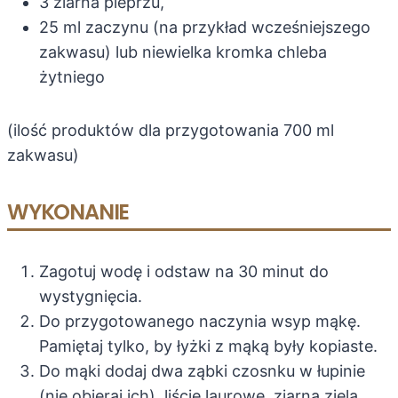
3 ziarna pieprzu,
25 ml zaczynu (na przykład wcześniejszego
zakwasu) lub niewielka kromka chleba
żytniego
(ilość produktów dla przygotowania 700 ml
zakwasu)
WYKONANIE
Zagotuj wodę i odstaw na 30 minut do
wystygnięcia.
Do przygotowanego naczynia wsyp mąkę.
Pamiętaj tylko, by łyżki z mąką były kopiaste.
Do mąki dodaj dwa ząbki czosnku w łupinie
(nie obieraj ich), liście laurowe, ziarna ziela