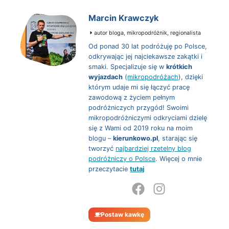
Marcin Krawczyk
autor bloga, mikropodróżnik, regionalista
Od ponad 30 lat podróżuję po Polsce,
odkrywając jej najciekawsze zakątki i
smaki. Specjalizuje się w
krótkich
wyjazdach
(
mikropodróżach
), dzięki
którym udaje mi się łączyć pracę
zawodową z życiem pełnym
podróżniczych przygód! Swoimi
mikropodróżniczymi odkryciami dzielę
się z Wami od 2019 roku na moim
blogu –
kierunkowo.pl
, starając się
tworzyć
najbardziej rzetelny blog
podróżniczy o Polsce
. Więcej o mnie
przeczytacie
tutaj
Postaw kawkę