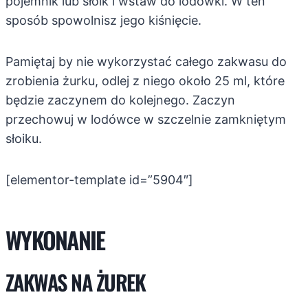
pojemnik lub słoik i wstaw do lodówki. W ten
sposób spowolnisz jego kiśnięcie.
Pamiętaj by nie wykorzystać całego zakwasu do
zrobienia żurku, odlej z niego około 25 ml, które
będzie zaczynem do kolejnego. Zaczyn
przechowuj w lodówce w szczelnie zamkniętym
słoiku.
[elementor-template id=”5904″]
WYKONANIE
ZAKWAS NA ŻUREK