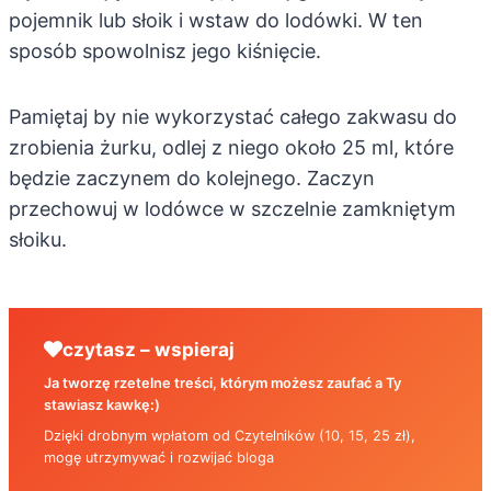
pojemnik lub słoik i wstaw do lodówki. W ten
sposób spowolnisz jego kiśnięcie.
Pamiętaj by nie wykorzystać całego zakwasu do
zrobienia żurku, odlej z niego około 25 ml, które
będzie zaczynem do kolejnego. Zaczyn
przechowuj w lodówce w szczelnie zamkniętym
słoiku.
czytasz – wspieraj
Ja tworzę rzetelne treści, którym możesz zaufać a Ty
stawiasz kawkę:)
Dzięki drobnym wpłatom od Czytelników (10, 15, 25 zł),
mogę utrzymywać i rozwijać bloga