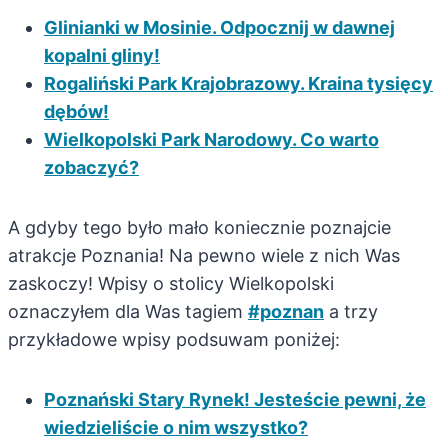
Glinianki w Mosinie. Odpocznij w dawnej
kopalni gliny!
Rogaliński Park Krajobrazowy. Kraina tysięcy
dębów!
Wielkopolski Park Narodowy. Co warto
zobaczyć?
A gdyby tego było mało koniecznie poznajcie
atrakcje Poznania! Na pewno wiele z nich Was
zaskoczy! Wpisy o stolicy Wielkopolski
oznaczyłem dla Was tagiem
#poznan
a trzy
przykładowe wpisy podsuwam poniżej:
Poznański Stary Rynek! Jesteście pewni, że
wiedzieliście o nim wszystko?