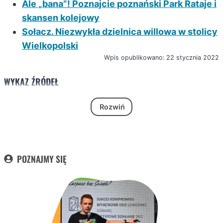
Ale „bana”! Poznajcie poznański Park Rataje i
skansen kolejowy
Sołacz. Niezwykła dzielnica willowa w stolicy
Wielkopolski
Wpis opublikowano: 22 stycznia 2022
WYKAZ ŹRÓDEŁ
Rozwiń
POZNAJMY SIĘ