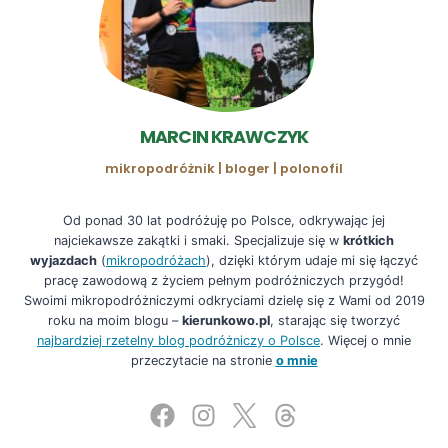
MARCIN KRAWCZYK
mikropodróżnik | bloger | polonofil
Od ponad 30 lat podróżuję po Polsce, odkrywając jej
najciekawsze zakątki i smaki. Specjalizuje się w
krótkich
wyjazdach
(
mikropodróżach
), dzięki którym udaje mi się łączyć
pracę zawodową z życiem pełnym podróżniczych przygód!
Swoimi mikropodróżniczymi odkryciami dzielę się z Wami od 2019
roku na moim blogu –
kierunkowo.pl
, starając się tworzyć
najbardziej rzetelny blog podróżniczy o Polsce
. Więcej o mnie
przeczytacie na stronie
o mnie