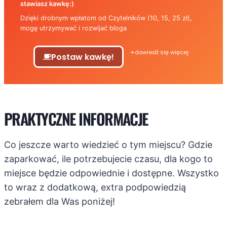
stawiasz kawkę:)
Dzięki drobnym wpłatom od Czytelników (10, 15, 25 zł),
mogę utrzymywać i rozwijać bloga
dowiedź się więcej
Postaw kawkę!
PRAKTYCZNE INFORMACJE
Co jeszcze warto wiedzieć o tym miejscu? Gdzie
zaparkować, ile potrzebujecie czasu, dla kogo to
miejsce będzie odpowiednie i dostępne. Wszystko
to wraz z dodatkową, extra podpowiedzią
zebrałem dla Was poniżej!