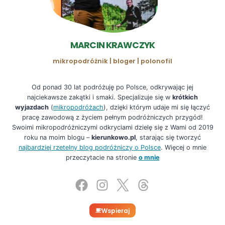
MARCIN KRAWCZYK
mikropodróżnik | bloger | polonofil
Od ponad 30 lat podróżuję po Polsce, odkrywając jej
najciekawsze zakątki i smaki. Specjalizuje się w
krótkich
wyjazdach
(
mikropodróżach
), dzięki którym udaje mi się łączyć
pracę zawodową z życiem pełnym podróżniczych przygód!
Swoimi mikropodróżniczymi odkryciami dzielę się z Wami od 2019
roku na moim blogu –
kierunkowo.pl
, starając się tworzyć
najbardziej rzetelny blog podróżniczy o Polsce
. Więcej o mnie
przeczytacie na stronie
o mnie
Wspieraj