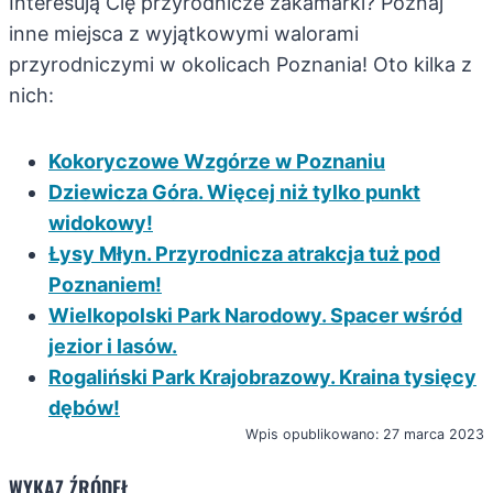
Interesują Cię przyrodnicze zakamarki? Poznaj
inne miejsca z wyjątkowymi walorami
przyrodniczymi w okolicach Poznania! Oto kilka z
nich:
Kokoryczowe Wzgórze w Poznaniu
Dziewicza Góra. Więcej niż tylko punkt
widokowy!
Łysy Młyn. Przyrodnicza atrakcja tuż pod
Poznaniem!
Wielkopolski Park Narodowy. Spacer wśród
jezior i lasów.
Rogaliński Park Krajobrazowy. Kraina tysięcy
dębów!
Wpis opublikowano: 27 marca 2023
WYKAZ ŹRÓDEŁ