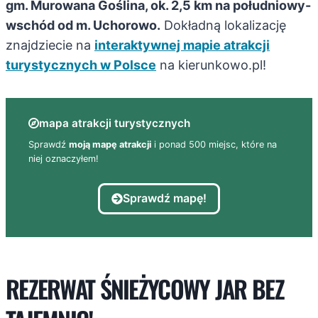
gm. Murowana Goślina, ok. 2,5 km na południowy-
wschód od m. Uchorowo.
Dokładną lokalizację
znajdziecie na
interaktywnej mapie atrakcji
turystycznych w Polsce
na kierunkowo.pl!
mapa atrakcji turystycznych
Sprawdź
moją mapę atrakcji
i ponad 500 miejsc, które na
niej oznaczyłem!
Sprawdź mapę!
REZERWAT ŚNIEŻYCOWY JAR BEZ