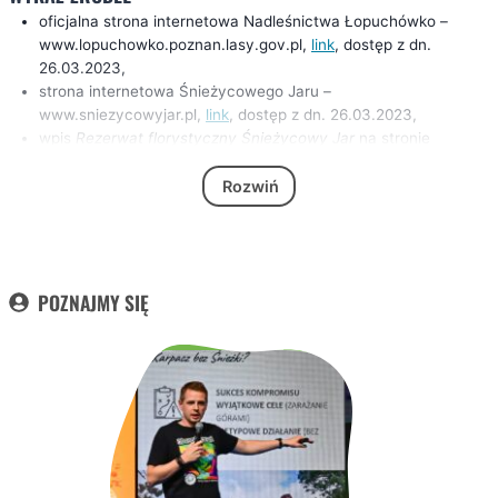
oficjalna strona internetowa Nadleśnictwa Łopuchówko –
www.lopuchowko.poznan.lasy.gov.pl,
link
, dostęp z dn.
26.03.2023,
strona internetowa Śnieżycowego Jaru –
www.sniezycowyjar.pl,
link
, dostęp z dn. 26.03.2023,
wpis
Rezerwat florystyczny Śnieżycowy Jar
na stronie
regionwielkopolska.pl,
link
, dostęp z dn. 26.03.2023,
wpis
Śnieżyca wiosenna
w serwisie pl.wikipedia.org,
link
,
Rozwiń
dostęp z dn. 26.03.2023,
POZNAJMY SIĘ