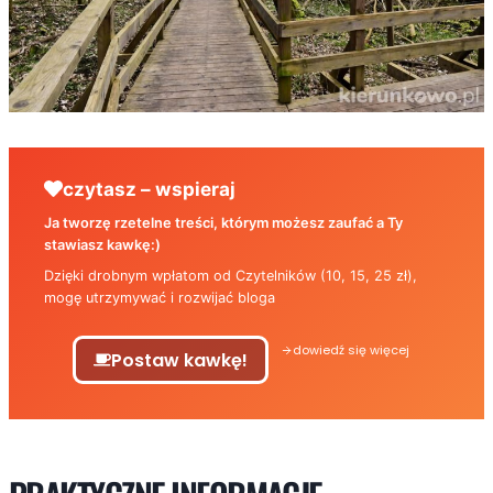
czytasz – wspieraj
Ja tworzę rzetelne treści, którym możesz zaufać a Ty
stawiasz kawkę:)
Dzięki drobnym wpłatom od Czytelników (10, 15, 25 zł),
mogę utrzymywać i rozwijać bloga
dowiedź się więcej
Postaw kawkę!