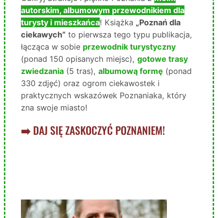
autorskim, albumowym przewodnikiem dla
turysty i mieszkańca
! Książka
„Poznań dla
ciekawych”
to pierwsza tego typu publikacja,
łącząca w sobie
przewodnik turystyczny
(ponad 150 opisanych miejsc),
gotowe trasy
zwiedzania
(5 tras),
albumową formę
(ponad
330 zdjęć) oraz ogrom ciekawostek i
praktycznych wskazówek Poznaniaka, który
zna swoje miasto!
➡️
DAJ SIĘ ZASKOCZYĆ POZNANIEM!
POZNAJ MOJA PIERWSZĄ
KSIĄŻKĘ!