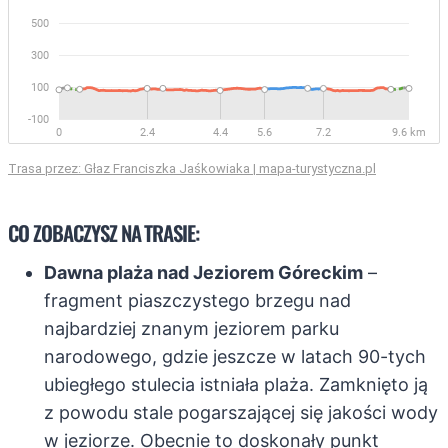
Trasa przez: Głaz Franciszka Jaśkowiaka | mapa-turystyczna.pl
CO ZOBACZYSZ NA TRASIE:
Dawna plaża nad Jeziorem Góreckim
–
fragment piaszczystego brzegu nad
najbardziej znanym jeziorem parku
narodowego, gdzie jeszcze w latach 90-tych
ubiegłego stulecia istniała plaża. Zamknięto ją
z powodu stale pogarszającej się jakości wody
w jeziorze. Obecnie to doskonały punkt