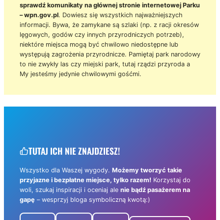
sprawdź komunikaty na głównej stronie internetowej Parku
– wpn.gov.pl
. Dowiesz się wszystkich najważniejszych
informacji. Bywa, że zamykane są szlaki (np. z racji okresów
lęgowych, godów czy innych przyrodniczych potrzeb),
niektóre miejsca mogą być chwilowo niedostępne lub
występują zagrożenia przyrodnicze. Pamiętaj park narodowy
to nie zwykły las czy miejski park, tutaj rządzi przyroda a
My jesteśmy jedynie chwilowymi gośćmi.
TUTAJ ICH NIE ZNAJDZIESZ!
Wszystko dla Waszej wygody.
Możemy tworzyć takie
przyjazne i bezpłatne miejsce, tylko razem!
Korzystaj do
woli, szukaj inspiracji i oceniaj ale
nie bądź pasażerem na
gapę
– wesprzyj bloga symboliczną kwotą:)