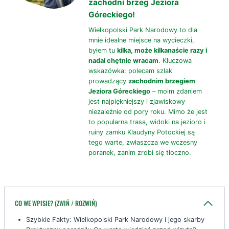
zachodni brzeg Jeziora
Góreckiego!
Wielkopolski Park Narodowy to dla
mnie idealne miejsce na wycieczki,
byłem tu
kilka, może kilkanaście razy i
nadal chętnie wracam
. Kluczowa
wskazówka: polecam szlak
prowadzący
zachodnim brzegiem
Jeziora Góreckiego
– moim zdaniem
jest najpiękniejszy i zjawiskowy
niezależnie od pory roku. Mimo że jest
to popularna trasa, widoki na jezioro i
ruiny zamku Klaudyny Potockiej są
tego warte, zwłaszcza we wczesny
poranek, zanim zrobi się tłoczno.
CO WE WPISIE? (ZWIŃ / ROZWIŃ)
Szybkie Fakty: Wielkopolski Park Narodowy i jego skarby