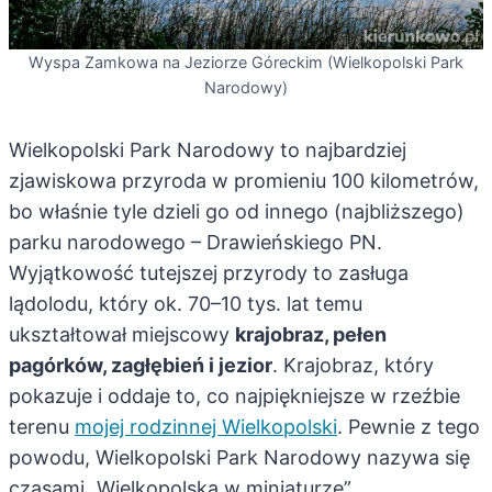
Wyspa Zamkowa na Jeziorze Góreckim (Wielkopolski Park
Narodowy)
Wielkopolski Park Narodowy to najbardziej
zjawiskowa przyroda w promieniu 100 kilometrów,
bo właśnie tyle dzieli go od innego (najbliższego)
parku narodowego – Drawieńskiego PN.
Wyjątkowość tutejszej przyrody to zasługa
lądolodu, który ok. 70–10 tys. lat temu
ukształtował miejscowy
krajobraz, pełen
pagórków, zagłębień i jezior
. Krajobraz, który
pokazuje i oddaje to, co najpiękniejsze w rzeźbie
terenu
mojej rodzinnej Wielkopolski
. Pewnie z tego
powodu, Wielkopolski Park Narodowy nazywa się
czasami „Wielkopolską w miniaturze”.