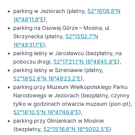
parking w Jeziorach (płatny,
52°16’08.8″N
16°48’11.9″E
),
parking na Osowej Górze – Mosina, ul.
Skrzynecka (płatny,
52°15’02.7″N
16°49’31.1″E
),
parking leśny w Jarosławcu (bezpłatny, na
poboczu drogi,
52°17’21.1″N 16°48’45.8″E
),
parking leśny w Szreniawie (płatny,
52°18’52.6″N 16°48’23.2″E
),
parking przy Muzeum Wielkopolskiego Parku
Narodowego w Jeziorach (bezpłatny, czynny
tylko w godzinach otwarcia muzeum (pon-pt),
52°16’10.5″N 16°47’46.8″E
),
parking przy Gliniankach w Mosinie
(bezpłatny,
52°15’16.6″N 16°50’02.5″E
)