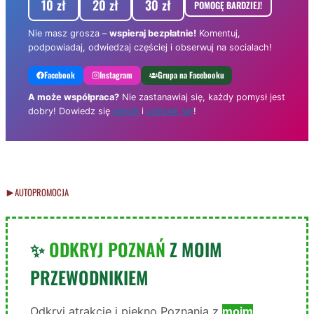
10 zł
20 zł
30 zł
POMOGĘ BARDZIEJ!
Nie masz grosza –
wspieraj bezpłatnie!
Komentuj,
podpowiadaj, odwiedzaj częściej i obserwuj na socialach!
Facebook
Instagram
Grupa na Facebooku
A może współpraca?
Nie zastanawiaj się, każdy pomysł jest
dobry! Dowiedz się
więcej
i
odezwij się
!
AUTOPROMOCJA
✨
ODKRYJ POZNAŃ
Z MOIM
PRZEWODNIKIEM
Odkryj atrakcje i piękno Poznania z
moim