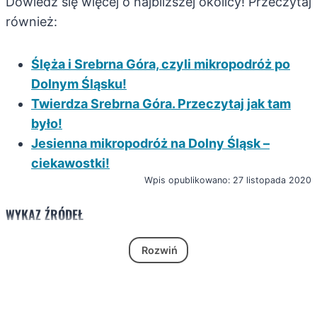
Dowiedź się więcej o najbliższej okolicy! Przeczytaj
również:
Ślęża i Srebrna Góra, czyli mikropodróż po
Dolnym Śląsku!
Twierdza Srebrna Góra. Przeczytaj jak tam
było!
Jesienna mikropodróż na Dolny Śląsk –
ciekawostki!
Wpis opublikowano: 27 listopada 2020
WYKAZ ŹRÓDEŁ
Rozwiń