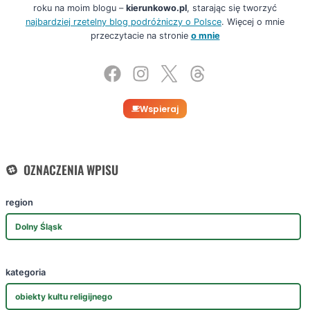
roku na moim blogu –
kierunkowo.pl
, starając się tworzyć
najbardziej rzetelny blog podróżniczy o Polsce
. Więcej o mnie
przeczytacie na stronie
o mnie
Wspieraj
OZNACZENIA WPISU
region
Dolny Śląsk
kategoria
obiekty kultu religijnego