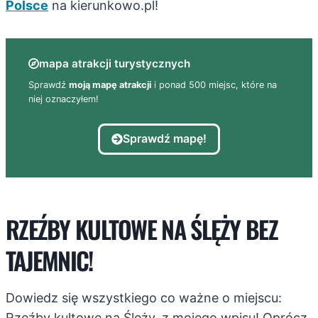
Polsce
na kierunkowo.pl!
mapa atrakcji turystycznych
Sprawdź
moją mapę atrakcji
i ponad 500 miejsc, które na
niej oznaczyłem!
Sprawdź mapę!
RZEŹBY KULTOWE NA ŚLĘŻY BEZ
TAJEMNIC!
Dowiedz się wszystkiego co ważne o miejscu:
Rzeźby kultowe na Ślęży, z mojego wpisu! Oprócz