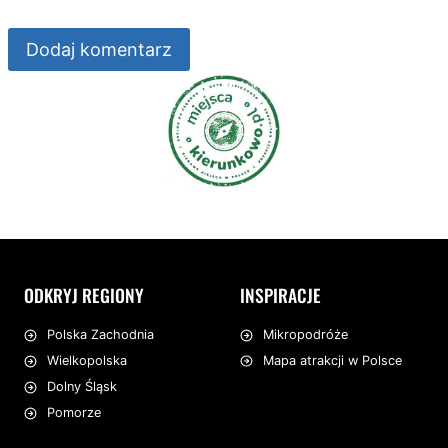
ODKRYJ REGIONY
INSPIRACJE
Mikropodróże
Polska Zachodnia
Mapa atrakcji w Polsce
Wielkopolska
Dolny Śląsk
Pomorze