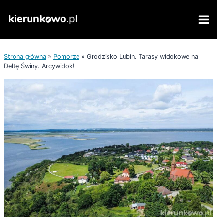
Przejdź
do
treści
Strona główna
»
Pomorze
»
Grodzisko Lubin. Tarasy widokowe na
Deltę Świny. Arcywidok!