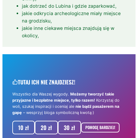
jak dotrzeć do Lubina i gdzie zaparkować,
jakie odkrycia archeologiczne miały miejsce
na grodzisku,
jakie inne ciekawe miejsca znajdują się w
okolicy,
TUTAJ ICH NIE ZNAJDZIESZ!
Wszystko dla Waszej wygody.
Możemy tworzyć takie
przyjazne i bezpłatne miejsce, tylko razem!
Korzystaj do
woli, szukaj inspiracji i oceniaj ale
nie bądź pasażerem na
gapę
– wesprzyj bloga symboliczną kwotą:)
10 zł
20 zł
30 zł
POMOGĘ BARDZIEJ!