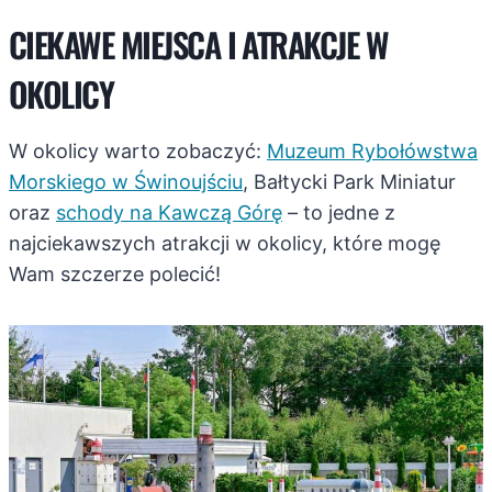
CIEKAWE MIEJSCA I ATRAKCJE W
OKOLICY
W okolicy warto zobaczyć:
Muzeum Rybołówstwa
Morskiego w Świnoujściu
, Bałtycki Park Miniatur
oraz
schody na Kawczą Górę
– to jedne z
najciekawszych atrakcji w okolicy, które mogę
Wam szczerze polecić!