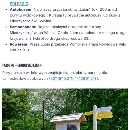
POLREGIO
.
Autobusem:
Najbliższy przystanek to „Lubin” (ok. 200 m od
punktu widokowego). Kursują tu prywatne autobusy lub busy z
Międzyzdrojów i Wolina.
Samochodem:
Dojazd lokalnymi drogami od strony
Międzyzdrojów lub Wolina. Około 4 km na północ przebiega droga
krajowa nr 3 (wkrótce droga ekspresowa S3).
Rowerem:
Przez Lubin przebiega Pomorska Trasa Rowerowa Velo
Baltica R10.
PARKING – GRODZISKO LUBIN
Przy punkcie widokowym znajduje się bezpłatny parking dla
samochodów osobowych (
53°49’10.2″N 14°28’01.5″E
).