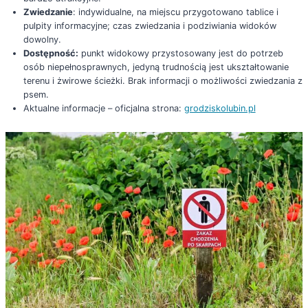
Zwiedzanie
: indywidualne, na miejscu przygotowano tablice i
pulpity informacyjne; czas zwiedzania i podziwiania widoków
dowolny.
Dostępność:
punkt widokowy przystosowany jest do potrzeb
osób niepełnosprawnych, jedyną trudnością jest ukształtowanie
terenu i żwirowe ścieżki. Brak informacji o możliwości zwiedzania z
psem.
Aktualne informacje – oficjalna strona:
grodziskolubin.pl