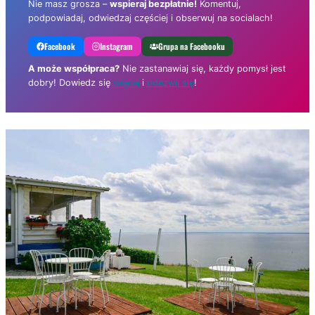
Nie masz grosza –
wspieraj bezpłatnie!
Komentuj,
podpowiadaj, odwiedzaj częściej i obserwuj na socialach!
Facebook
Instagram
Grupa na Facebooku
A może współpraca?
Nie zastanawiaj się, każdy pomysł jest
dobry! Dowiedz się
więcej
i
odezwij się
!