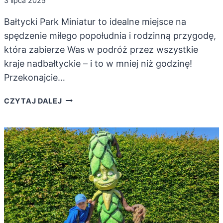
3 lipca 2025
Bałtycki Park Miniatur to idealne miejsce na
spędzenie miłego popołudnia i rodzinną przygodę,
która zabierze Was w podróż przez wszystkie
kraje nadbałtyckie – i to w mniej niż godzinę!
Przekonajcie…
BAŁTYCKI
CZYTAJ DALEJ
PARK
MINIATUR.
DOOKOŁA
BAŁTYKU
W
45
MINUT!