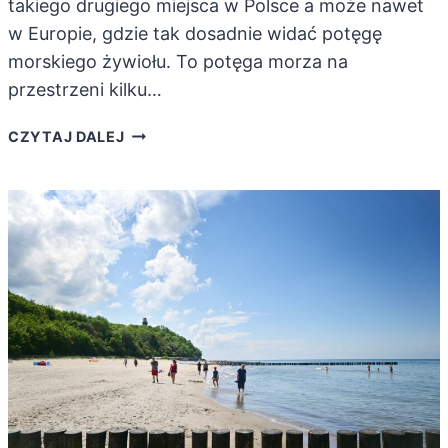
takiego drugiego miejsca w Polsce a może nawet
w Europie, gdzie tak dosadnie widać potęgę
morskiego żywiołu. To potęga morza na
przestrzeni kilku…
TRZĘSACZ.
CZYTAJ DALEJ
POZNAJ
MIEJSCE,
GDZIE
MORZE
ZABRAŁO
2
KM
LĄDU!