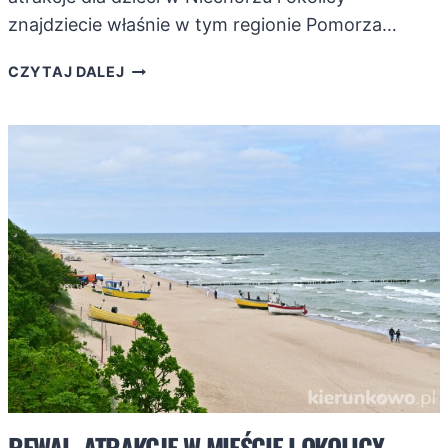
znajdziecie właśnie w tym regionie Pomorza…
ATRAKCJE
CZYTAJ DALEJ
DLA
DZIECI
W
NIECHORZU
I
OKOLICY
REWAL. ATRAKCJE W MIEŚCIE I OKOLICY