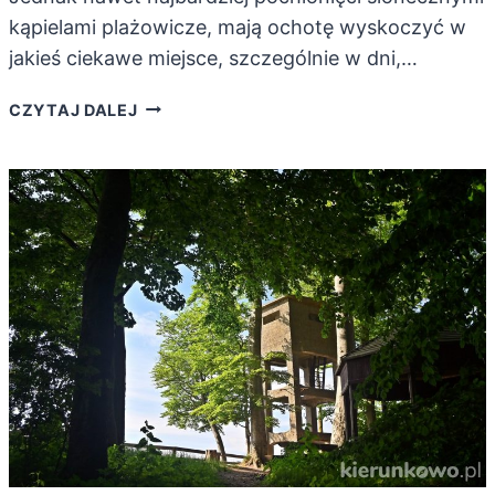
kąpielami plażowicze, mają ochotę wyskoczyć w
jakieś ciekawe miejsce, szczególnie w dni,…
POMYSŁY
CZYTAJ DALEJ
NA
WYCIECZKI
Z
MIĘDZYZDROJÓW
PO
OKOLICY