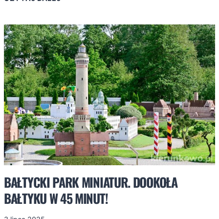
LUBIN.
TARASY
WIDOKOWE
NA
DELTĘ
ŚWINY.
ARCYWIDOK!
BAŁTYCKI PARK MINIATUR. DOOKOŁA
BAŁTYKU W 45 MINUT!