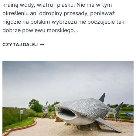
krainą wody, wiatru i piasku. Nie ma w tym
określeniu ani odrobiny przesady, ponieważ
nigdzie na polskim wybrzeżu nie poczujecie tak
dobrze powiewu morskiego…
SŁOWIŃSKI
CZYTAJ DALEJ
PARK
NARODOWY.
ULTRAWYJĄTKOWY
SKRAWEK
WYBRZEŻA!