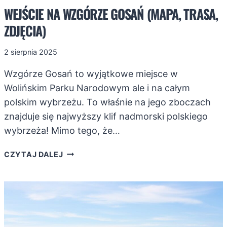
WEJŚCIE NA WZGÓRZE GOSAŃ (MAPA, TRASA,
ZDJĘCIA)
2 sierpnia 2025
Wzgórze Gosań to wyjątkowe miejsce w
Wolińskim Parku Narodowym ale i na całym
polskim wybrzeżu. To właśnie na jego zboczach
znajduje się najwyższy klif nadmorski polskiego
wybrzeża! Mimo tego, że…
WEJŚCIE
CZYTAJ DALEJ
NA
WZGÓRZE
GOSAŃ
(MAPA,
TRASA,
ZDJĘCIA)