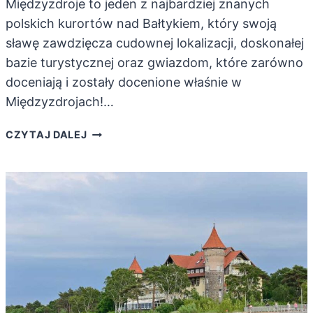
Międzyzdroje to jeden z najbardziej znanych
polskich kurortów nad Bałtykiem, który swoją
sławę zawdzięcza cudownej lokalizacji, doskonałej
bazie turystycznej oraz gwiazdom, które zarówno
doceniają i zostały docenione właśnie w
Międzyzdrojach!…
ATRAKCJE
CZYTAJ DALEJ
W
MIĘDZYZDROJACH,
KTÓRE
WARTO
ZOBACZYĆ!