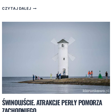
NADMORSKIE
CZYTAJ DALEJ
ROWY:
ATRAKCJE,
KTÓRE
WARTO
ZOBACZYĆ!
ŚWINOUJŚCIE. ATRAKCJE PERŁY POMORZA
ZACHODNIEGO