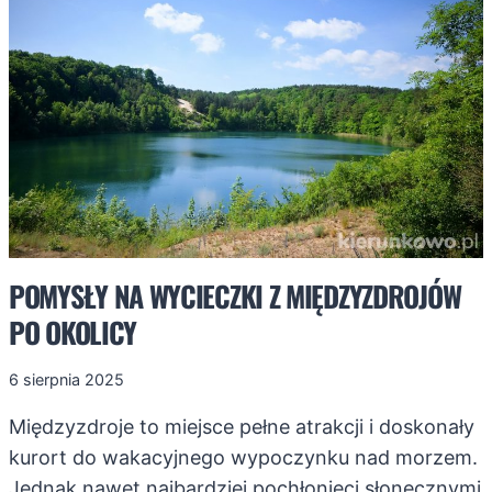
NUDY
NIE
BĘDZIE!
POMYSŁY NA WYCIECZKI Z MIĘDZYZDROJÓW
PO OKOLICY
6 sierpnia 2025
Międzyzdroje to miejsce pełne atrakcji i doskonały
kurort do wakacyjnego wypoczynku nad morzem.
Jednak nawet najbardziej pochłonięci słonecznymi