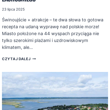
23 lipca 2025
Świnoujście + atrakcje – te dwa słowa to gotowa
recepta na udaną wyprawę nad polskie morze!
Miasto położone na 44 wyspach przyciąga nie
tylko szerokimi plażami i uzdrowiskowym
klimatem, ale…
ŚWINOUJŚCIE.
CZYTAJ DALEJ
ATRAKCJE
PERŁY
POMORZA
ZACHODNIEGO