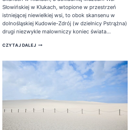
Słowińskiej w Klukach, wtopione w przestrzeń
istniejącej niewielkiej wsi, to obok skansenu w
dolnośląskiej Kudowie-Zdrój (w dzielnicy Pstrążna)
drugi niezwykle malowniczy koniec świata…
NADMORSKI
CZYTAJ DALEJ
SKANSEN
W
KLUKACH.
MALOWNICZE
ODLUDZIE
SŁOWIŃCÓW