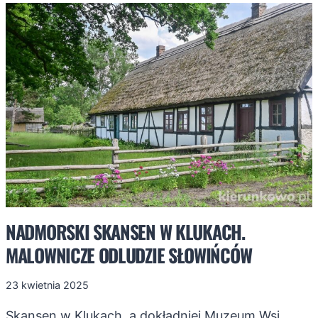
GWARANTUJĄ
NIEZAPOMNIANY
URLOP
NADMORSKI SKANSEN W KLUKACH.
MALOWNICZE ODLUDZIE SŁOWIŃCÓW
23 kwietnia 2025
Skansen w Klukach, a dokładniej Muzeum Wsi