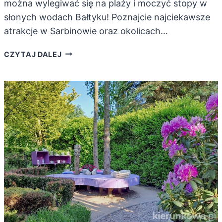
można wylegiwać się na plaży i moczyć stopy w
słonych wodach Bałtyku! Poznajcie najciekawsze
atrakcje w Sarbinowie oraz okolicach…
ATRAKCJE
CZYTAJ DALEJ
W
SARBINOWIE
I
OKOLICY,
KTÓRE
WARTO
ODWIEDZIĆ!