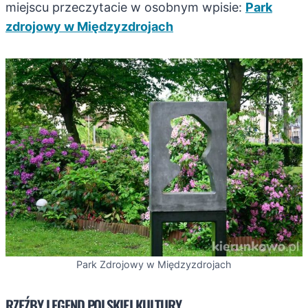
miejscu przeczytacie w osobnym wpisie:
Park
zdrojowy w Międzyzdrojach
Park Zdrojowy w Międzyzdrojach
RZEŹBY LEGEND POLSKIEJ KULTURY