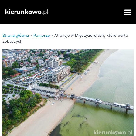
Przejdź
do
treści
Strona główna
»
Pomorze
»
Atrakcje w Międzyzdrojach, które warto
zobaczyć!