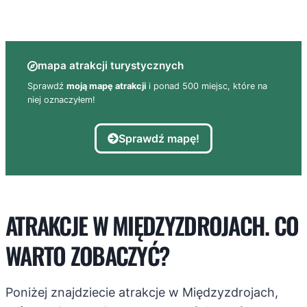
mapa atrakcji turystycznych
Sprawdź
moją mapę atrakcji
i ponad 500 miejsc, które na
niej oznaczyłem!
Sprawdź mapę!
ATRAKCJE W MIĘDZYZDROJACH. CO
WARTO ZOBACZYĆ?
Poniżej znajdziecie atrakcje w Międzyzdrojach,