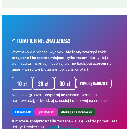
TUTAJ ICH NIE ZNAJDZIESZ!
Wszystko dla Waszej wygody.
Możemy tworzyć takie
przyjazne i bezpłatne miejsce, tylko razem!
Korzystaj do
woli, szukaj inspiracji i oceniaj ale
nie bądź pasażerem na
gapę
– wesprzyj bloga symboliczną kwotą:)
10 zł
20 zł
30 zł
POMOGĘ BARDZIEJ!
Nie masz grosza –
wspieraj bezpłatnie!
Komentuj,
podpowiadaj, odwiedzaj częściej i obserwuj na socialach!
Facebook
Instagram
Grupa na Facebooku
A może współpraca?
Nie zastanawiaj się, każdy pomysł jest
dobry! Dowiedz się
więcej
i
odezwij się
!