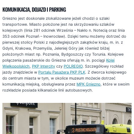
KOMUNIKACJA, DOJAZD I PARKING
Gniezno jest doskonale zlokalizowane jeżeli chodzi o szlaki
transportowe. Miasto położone jest na skrzyżowaniu szlaków
kolejowych (linia 281 odcinek Września – Nakło n. Notecią oraz linia
353 odcinek Poznań – Inowrocław). Dzięki temu możemy dotrzeć do
pierwszej stolicy Polski z najodleglejszych zakątków kraju, m. in. z
Gdyni, Krakowa, Przemyśla, Jeleniej Góry jak również bliżej
położonych miast np. Poznania, Bydgoszczy czy Torunia. Kolejowe
połączenia pasażerskie do Gniezna oferują m. in. pociągi
Kolei
Wielkopolskich
,
PKP Intercity
czy
POLREGIO
. Szczegółowy rozkład
jazdy znajdziecie w
Portalu Pasażera PKP PLK
. Z dworca kolejowego
do centrum miasta w tym, w okolice muzeum możecie dotrzeć
komunikacją miejską, obsługiwana przez
MPK Gniezno
, które w swoim
rozkładzie posiada kilkanaście linii autobusowych.