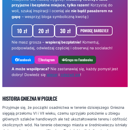
przyjazne i bezpłatne miejsce, tylko razem!
Korzystaj do
woli, szukaj inspiracji i oceniaj ale
nie bądź pasażerem na
gapę
– wesprzyj bloga symboliczną kwotą:)
10 zł
20 zł
30 zł
POMOGĘ BARDZIEJ!
Nie masz grosza –
wspieraj bezpłatnie!
Komentuj,
podpowiadaj, odwiedzaj częściej i obserwuj na socialach!
Facebook
Instagram
Grupa na Facebooku
A może współpraca?
Nie zastanawiaj się, każdy pomysł jest
dobry! Dowiedz się
więcej
i
odezwij się
!
HISTORIA GNIEZNA W PIGUŁCE
Przyjmuje się, że początki osadnictwa w terenie dzisiejszego Gniezna
sięgają przełomu VI i VII wieku, czemu sprzyjało położenie u zbiegu
głównych szlaków handlowych ale też ukształtowanie terenu i obfitość
okolicznych wód. Na terenie obecnego miasta w średniowieczu istniały