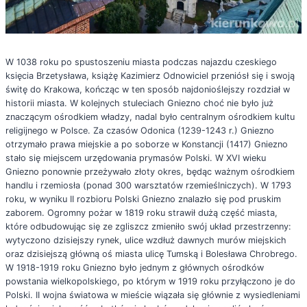
W 1038 roku po spustoszeniu miasta podczas najazdu czeskiego
księcia Brzetysława, książę Kazimierz Odnowiciel przeniósł się i swoją
świtę do Krakowa, kończąc w ten sposób najdonioślejszy rozdział w
historii miasta. W kolejnych stuleciach Gniezno choć nie było już
znaczącym ośrodkiem władzy, nadal było centralnym ośrodkiem kultu
religijnego w Polsce. Za czasów Odonica (1239-1243 r.) Gniezno
otrzymało prawa miejskie a po soborze w Konstancji (1417) Gniezno
stało się miejscem urzędowania prymasów Polski. W XVI wieku
Gniezno ponownie przeżywało złoty okres, będąc ważnym ośrodkiem
handlu i rzemiosła (ponad 300 warsztatów rzemieślniczych). W 1793
roku, w wyniku II rozbioru Polski Gniezno znalazło się pod pruskim
zaborem. Ogromny pożar w 1819 roku strawił dużą część miasta,
które odbudowując się ze zgliszcz zmieniło swój układ przestrzenny:
wytyczono dzisiejszy rynek, ulice wzdłuż dawnych murów miejskich
oraz dzisiejszą główną oś miasta ulicę Tumską i Bolesława Chrobrego.
W 1918-1919 roku Gniezno było jednym z głównych ośrodków
powstania wielkopolskiego, po którym w 1919 roku przyłączono je do
Polski. II wojna światowa w mieście wiązała się głównie z wysiedleniami