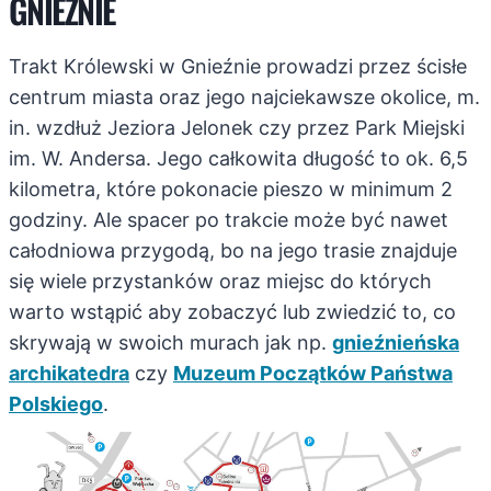
GNIEŹNIE
Trakt Królewski w Gnieźnie prowadzi przez ścisłe
centrum miasta oraz jego najciekawsze okolice, m.
in. wzdłuż Jeziora Jelonek czy przez Park Miejski
im. W. Andersa. Jego całkowita długość to ok. 6,5
kilometra, które pokonacie pieszo w minimum 2
godziny. Ale spacer po trakcie może być nawet
całodniowa przygodą, bo na jego trasie znajduje
się wiele przystanków oraz miejsc do których
warto wstąpić aby zobaczyć lub zwiedzić to, co
skrywają w swoich murach jak np.
gnieźnieńska
archikatedra
czy
Muzeum Początków Państwa
Polskiego
.