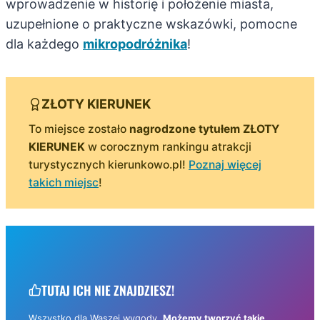
wprowadzenie w historię i położenie miasta,
uzupełnione o praktyczne wskazówki, pomocne
dla każdego
mikropodróżnika
!
ZŁOTY KIERUNEK
To miejsce zostało
nagrodzone tytułem ZŁOTY
KIERUNEK
w corocznym rankingu atrakcji
turystycznych kierunkowo.pl!
Poznaj więcej
takich miejsc
!
TUTAJ ICH NIE ZNAJDZIESZ!
Wszystko dla Waszej wygody.
Możemy tworzyć takie