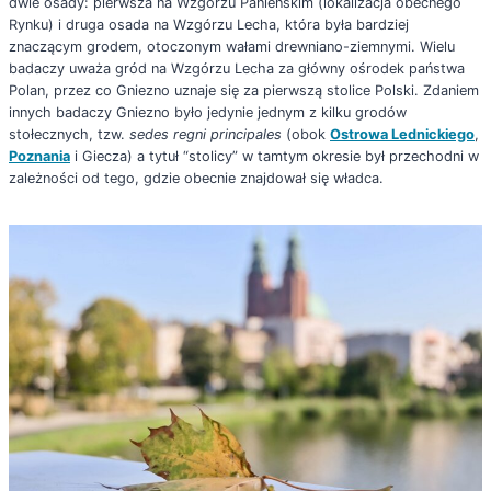
dwie osady: pierwsza na Wzgórzu Panieńskim (lokalizacja obecnego
Rynku) i druga osada na Wzgórzu Lecha, która była bardziej
znaczącym grodem, otoczonym wałami drewniano-ziemnymi. Wielu
badaczy uważa gród na Wzgórzu Lecha za główny ośrodek państwa
Polan, przez co Gniezno uznaje się za pierwszą stolice Polski. Zdaniem
innych badaczy Gniezno było jedynie jednym z kilku grodów
stołecznych, tzw.
sedes regni principales
(obok
Ostrowa Lednickiego
,
Poznania
i Giecza) a tytuł “stolicy” w tamtym okresie był przechodni w
zależności od tego, gdzie obecnie znajdował się władca.