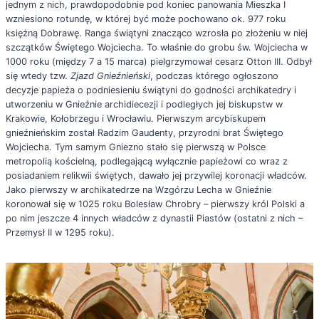
jednym z nich, prawdopodobnie pod koniec panowania Mieszka I
wzniesiono rotundę, w której być może pochowano ok. 977 roku
księżną Dobrawę. Ranga świątyni znacząco wzrosła po złożeniu w niej
szczątków Świętego Wojciecha. To właśnie do grobu św. Wojciecha w
1000 roku (między 7 a 15 marca) pielgrzymował cesarz Otton III. Odbył
się wtedy tzw.
Zjazd Gnieźnieński
, podczas którego ogłoszono
decyzje papieża o podniesieniu świątyni do godności archikatedry i
utworzeniu w Gnieźnie archidiecezji i podległych jej biskupstw w
Krakowie, Kołobrzegu i Wrocławiu. Pierwszym arcybiskupem
gnieźnieńskim został Radzim Gaudenty, przyrodni brat Świętego
Wojciecha. Tym samym Gniezno stało się pierwszą w Polsce
metropolią kościelną, podlegającą wyłącznie papieżowi co wraz z
posiadaniem relikwii świętych, dawało jej przywilej koronacji władców.
Jako pierwszy w archikatedrze na Wzgórzu Lecha w Gnieźnie
koronował się w 1025 roku Bolesław Chrobry – pierwszy król Polski a
po nim jeszcze 4 innych władców z dynastii Piastów (ostatni z nich –
Przemysł II w 1295 roku).