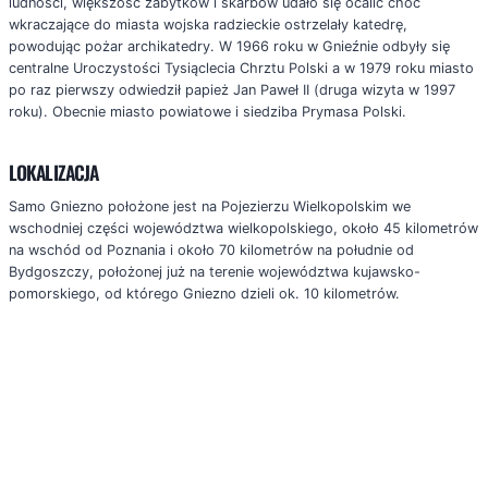
ludności, większość zabytków i skarbów udało się ocalić choć
wkraczające do miasta wojska radzieckie ostrzelały katedrę,
powodując pożar archikatedry. W 1966 roku w Gnieźnie odbyły się
centralne Uroczystości Tysiąclecia Chrztu Polski a w 1979 roku miasto
po raz pierwszy odwiedził papież Jan Paweł II (druga wizyta w 1997
roku). Obecnie miasto powiatowe i siedziba Prymasa Polski.
LOKALIZACJA
Samo Gniezno położone jest na Pojezierzu Wielkopolskim we
wschodniej części województwa wielkopolskiego, około 45 kilometrów
na wschód od Poznania i około 70 kilometrów na południe od
Bydgoszczy, położonej już na terenie województwa kujawsko-
pomorskiego, od którego Gniezno dzieli ok. 10 kilometrów.