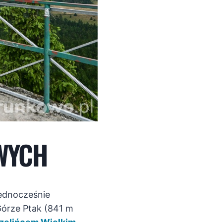
WYCH
ednocześnie
 Górze Ptak (841 m