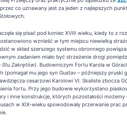
Lisiej Przełęczy oraz praktycznie po sąsiedzku ze
Szc
, przez co uznawany jest za jeden z najlepszych pu
Stołowych.
aczęła się pisać pod koniec XVIII wieku, kiedy to z ro
postanowiono wznieść w tym miejscu niewielką strażn
hodzić w skład szerszego systemu obronnego powiąz
łównym zadaniem miało być strzeżenie drogi pomięd
 Stu Zakrętów
). Budowniczym Fortu Karola w Górac
(pomagał mu jego syn Gustav – późniejszy pruski ge
awdzięcza cesarzowi Karolowi VI. Skaliste zbocza G
ienia fortu. Przy jego budowie wykorzystano piasko
 i inne konstrukcje, których pozostałości możemy o
rusach w XIX-wieku spowodowały przerwanie prac pr
ie.