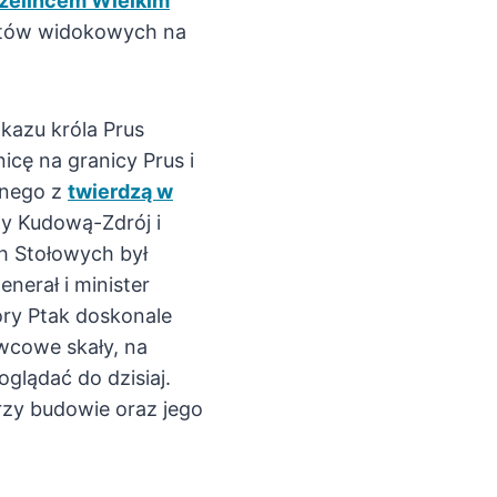
zelińcem Wielkim
nktów widokowych na
zkazu króla Prus
icę na granicy Prus i
anego z
twierdzą w
zy Kudową-Zdrój i
h Stołowych był
nerał i minister
óry Ptak doskonale
wcowe skały, na
glądać do dzisiaj.
zy budowie oraz jego