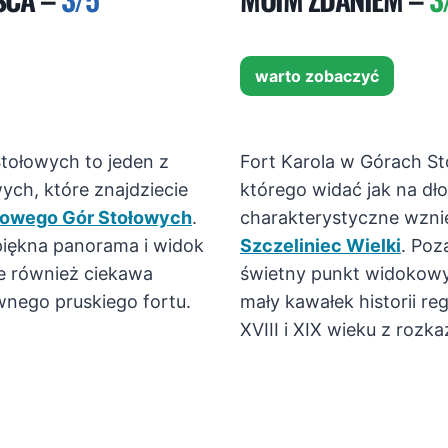
warto zobaczyć
tołowych to jeden z
Fort Karola w Górach St
ch, które znajdziecie
którego widać jak na dło
dowego Gór Stołowych
.
charakterystyczne wznies
piękna panorama i widok
Szczeliniec Wielki
. Poz
le również ciekawa
świetny punkt widokowy 
awnego pruskiego fortu.
mały kawałek historii r
XVIII i XIX wieku z rozk