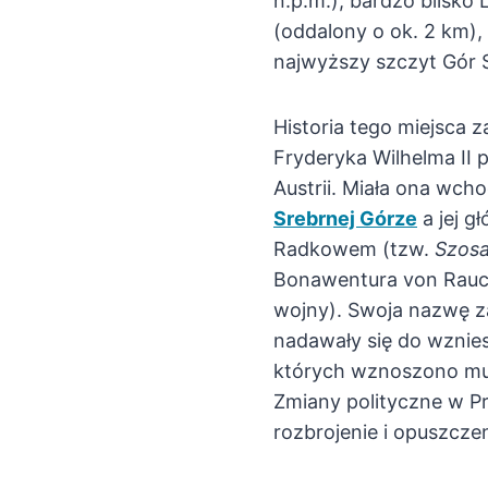
n.p.m.), bardzo blisko 
(oddalony o ok. 2 km)
najwyższy szczyt Gór 
Historia tego miejsca z
Fryderyka Wilhelma II 
Austrii. Miała ona wc
Srebrnej Górze
a jej g
Radkowem (tzw.
Szosa
Bonawentura von Rauch 
wojny). Swoja nazwę z
nadawały się do wznies
których wznoszono mury
Zmiany polityczne w P
rozbrojenie i opuszczen