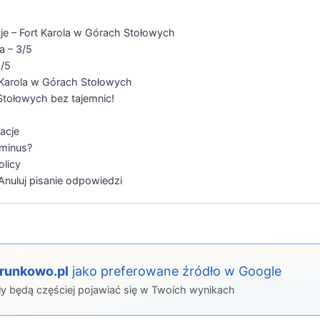
e – Fort Karola w Górach Stołowych
a – 3/5
/5
t Karola w Górach Stołowych
Stołowych bez tajemnic!
acje
 minus?
olicy
nuluj pisanie odpowiedzi
erunkowo.pl
jako preferowane źródło w Google
ły będą częściej pojawiać się w Twoich wynikach