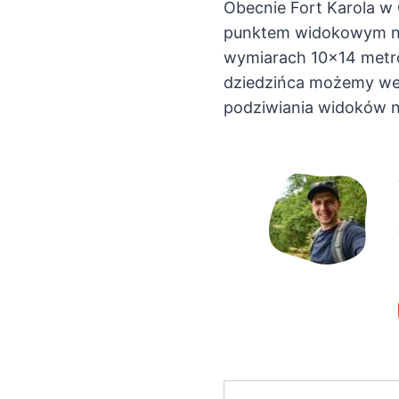
Obecnie Fort Karola w 
punktem widokowym na 
wymiarach 10×14 metró
dziedzińca możemy wejś
podziwiania widoków n