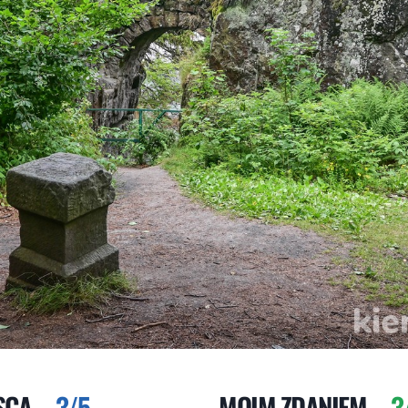
SCA –
3/5
MOIM ZDANIEM –
3