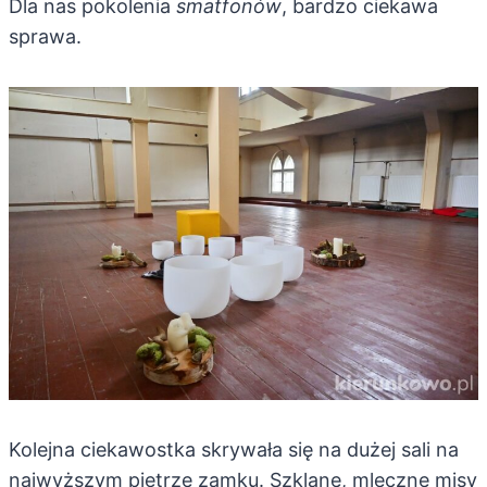
Dla nas pokolenia
smatfonów
, bardzo ciekawa
sprawa.
Kolejna ciekawostka skrywała się na dużej sali na
najwyższym piętrze zamku. Szklane, mleczne misy