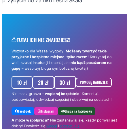
przybycie do Zamku Leśna Skała.
TUTAJ ICH NIE ZNAJDZIESZ!
Wszystko dla Waszej wygody.
Możemy tworzyć takie
przyjazne i bezpłatne miejsce, tylko razem!
Korzystaj do
woli, szukaj inspiracji i oceniaj ale
nie bądź pasażerem na
gapę
– wesprzyj bloga symboliczną kwotą:)
10 zł
20 zł
30 zł
POMOGĘ BARDZIEJ!
Nie masz grosza –
wspieraj bezpłatnie!
Komentuj,
podpowiadaj, odwiedzaj częściej i obserwuj na socialach!
Facebook
Instagram
Grupa na Facebooku
A może współpraca?
Nie zastanawiaj się, każdy pomysł jest
dobry! Dowiedz się
więcej
i
odezwij się
!