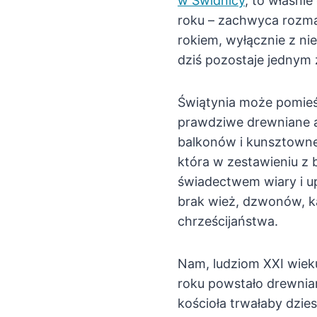
w Świdnicy
, to właśni
roku – zachwyca rozma
rokiem, wyłącznie z ni
dziś pozostaje jednym 
Świątynia może pomieśc
prawdziwe drewniane ar
balkonów i kunsztowne
która w zestawieniu z 
świadectwem wiary i u
brak wież, dzwonów, k
chrześcijaństwa.
Nam, ludziom XXI wieku
roku powstało drewnian
kościoła trwałaby dzie