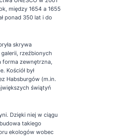
dzictwa UNESCO w 2001
ok, między 1654 a 1655
ł ponad 350 lat i do
bryła skrywa
galerii, rzeźbionych
a forma zewnętrzna,
. Kościół był
zez Habsburgów (m.in.
ajwiększych świątyń
i. Dzięki niej w ciągu
ś budowa takiego
oporu ekologów wobec