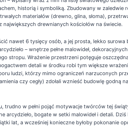
e on – wpisany wraz z nim na listę światowego dzie
chem, historią i symboliką. Zbudowany w zaledwie r
etrwałych materiałów (drewno, glina, słoma), przetrwa
z największych drewnianych kościołów na świecie.
ić nawet 6 tysięcy osób, a jej prosta, lekko surowa 
cydzieło – wnętrze pełne malowideł, dekoracyjnych 
go stropu. Wrażenie przestrzeni potęguje oszczędn
bogactwem detali w środku robi tym większe wrażenie
poru ludzi, którzy mimo ograniczeń narzuconych pr
amienia czy cegły) zdołali wznieść budowlę godną n
, trudno w pełni pojąć motywacje twórców tej świątyn
e arcydzieło, bogate w setki malowideł i detali. Dzi
siątki lat, a wcześniej konieczne byłoby pokonanie 