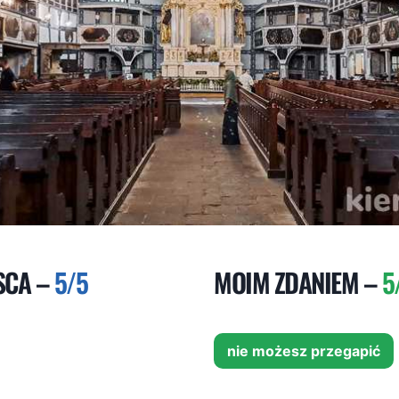
SCA –
5/5
MOIM ZDANIEM –
5
nie możesz przegapić