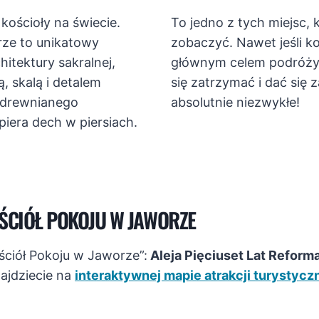
 kościoły na świecie.
To jedno z tych miejsc, 
rze to unikatowy
zobaczyć. Nawet jeśli k
itektury sakralnej,
głównym celem podróży,
, skalą i detalem
się zatrzymać i dać się 
 drewnianego
absolutnie niezwykłe!
iera dech w piersiach.
OŚCIÓŁ POKOJU W JAWORZE
ościół Pokoju w Jaworze”:
Aleja Pięciuset Lat Reforma
najdziecie na
interaktywnej mapie atrakcji turystyc