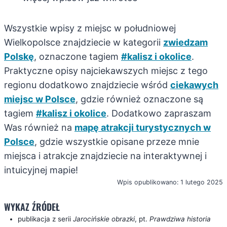
Wszystkie wpisy z miejsc w południowej
Wielkopolsce znajdziecie w kategorii
zwiedzam
Polskę
, oznaczone tagiem
#kalisz i okolice
.
Praktyczne opisy najciekawszych miejsc z tego
regionu dodatkowo znajdziecie wśród
ciekawych
miejsc w Polsce
, gdzie również oznaczone są
tagiem
#kalisz i okolice
. Dodatkowo zapraszam
Was również na
mapę atrakcji turystycznych w
Polsce
, gdzie wszystkie opisane przeze mnie
miejsca i atrakcje znajdziecie na interaktywnej i
intuicyjnej mapie!
Wpis opublikowano: 1 lutego 2025
WYKAZ ŹRÓDEŁ
publikacja z serii
Jarocińskie obrazki
, pt.
Prawdziwa historia