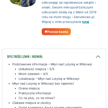
odkrywając jej najciekawsze zakątki i
smaki. Swoimi mikropodróżniczymi
odkryciami dzielę się z Wami od 2019
roku na moim blogu – kierunkowo.pl.
Więcej o mnie przeczytacie
tutaj
Postaw kawkę
SPIS TREŚCI (ZWIŃ / ROZWIŃ)
Podstawowe informacje – Młyn nad Lutynią w Wilkowyi
Unikalność miejsca – 5/5
Moim zdaniem – 4/5
Lokalizacja – Młyn nad Lutynią w Wilkowyi
Młyn nad Lutynią w Wilkowyi bez tajemnic!
Ocena miejsca
Praktyczne informacje
Co na plus, co na minus?
Ciekawe miejsca w okolicy
Dodaj komentarz Anuluj pisanie odpowiedzi