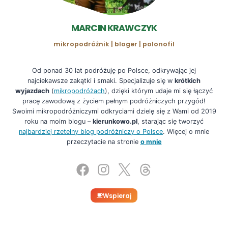
dn. 30.08.2023,
artykuł
Otwarcie Młyna nad Lutynią. Na kiedy je zaplanowano?
MARCIN KRAWCZYK
Zobacz te wnętrza na żywo w Wilkowyi [ZDJĘCIA]
w serwisie
jarocinska.pl,
link
, dostęp z dn. 01.02.2025,
mikropodróżnik | bloger | polonofil
wpis
Jarosław Iwaszkiewicz
w serwisie pl.wikipedia.org,
link
,
dostęp z dn. 30.08.2023,
Od ponad 30 lat podróżuję po Polsce, odkrywając jej
najciekawsze zakątki i smaki. Specjalizuje się w
krótkich
wyjazdach
(
mikropodróżach
), dzięki którym udaje mi się łączyć
pracę zawodową z życiem pełnym podróżniczych przygód!
Swoimi mikropodróżniczymi odkryciami dzielę się z Wami od 2019
roku na moim blogu –
kierunkowo.pl
, starając się tworzyć
najbardziej rzetelny blog podróżniczy o Polsce
. Więcej o mnie
przeczytacie na stronie
o mnie
Wspieraj