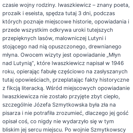
czasie wojny rodziny. Iwaszkiewicz – znany poeta,
prozaik i eseista, spędza tutaj 3 dni, podczas
których poznaje miejscowe historie, opowiadania i
przede wszystkim odkrywa uroki tutejszych
przepięknych lasów, malowniczej Lutyni i
stojącego nad nią opuszczonego, drewnianego
młyna.
Owocem wizyty jest opowiadanie „Młyn
nad Lutynią”
, które Iwaszkiewicz napisał w 1946
roku, opierając fabułę częściowo na zasłyszanych
tutaj opowieściach, przeplatając fakty historyczne
z fikcją literacką. Wśród miejscowych opowiadanie
Iwaszkiewicza nie zostało przyjęte zbyt ciepło,
szczególnie Józefa Szmytkowska była zła na
pisarza i nie potrafiła zrozumieć, dlaczego jej gość
opisał coś, co nigdy nie wydarzyło się w tym
bliskim jej sercu miejscu. Po wojnie Szmytkowscy