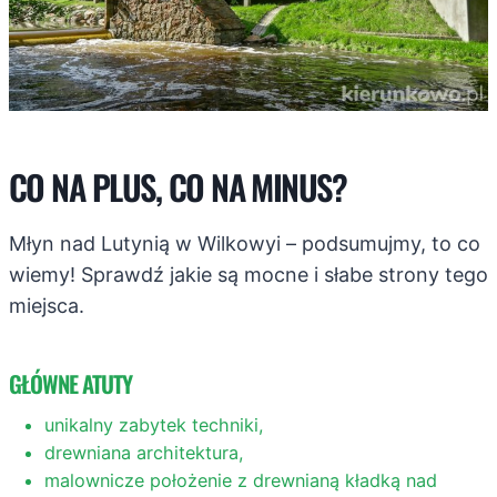
CO NA PLUS, CO NA MINUS?
Młyn nad Lutynią w Wilkowyi – podsumujmy, to co
wiemy! Sprawdź jakie są mocne i słabe strony tego
miejsca.
GŁÓWNE ATUTY
unikalny zabytek techniki,
drewniana architektura,
malownicze położenie z drewnianą kładką nad