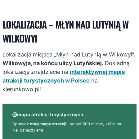
LOKALIZACJA – MŁYN NAD LUTYNIĄ W
WILKOWYI
Lokalizacja miejsca „Młyn nad Lutynią w Wilkowyi”:
Wilkowyja, na końcu ulicy Lutyńskiej.
Dokładną
lokalizację znajdziecie na
interaktywnej mapie
atrakcji turystycznych w Polsce
na
kierunkowo.pl!
mapa atrakcji turystycznych
Sprawdź
moją mapę atrakcji
i ponad 500 miejsc, które na
niej oznaczyłem!