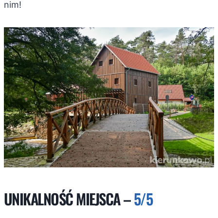
nim!
UNIKALNOŚĆ MIEJSCA –
5/5