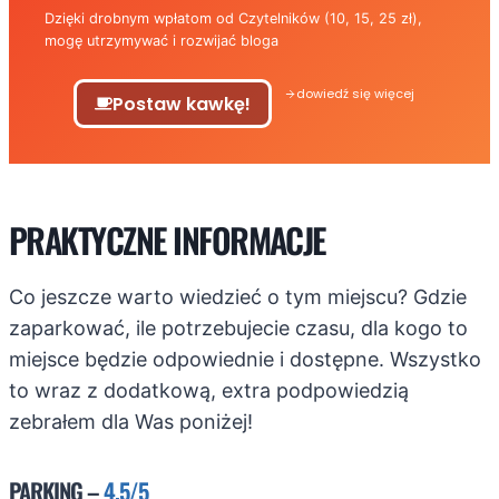
Dzięki drobnym wpłatom od Czytelników (10, 15, 25 zł),
mogę utrzymywać i rozwijać bloga
dowiedź się więcej
Postaw kawkę!
PRAKTYCZNE INFORMACJE
Co jeszcze warto wiedzieć o tym miejscu? Gdzie
zaparkować, ile potrzebujecie czasu, dla kogo to
miejsce będzie odpowiednie i dostępne. Wszystko
to wraz z dodatkową, extra podpowiedzią
zebrałem dla Was poniżej!
PARKING –
4.5/5