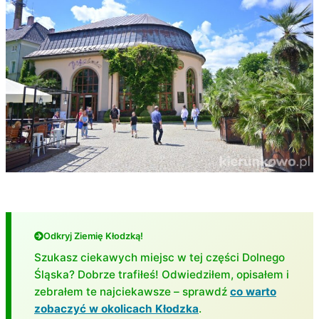
Odkryj Ziemię Kłodzką!
Szukasz ciekawych miejsc w tej części Dolnego
Śląska? Dobrze trafiłeś! Odwiedziłem, opisałem i
zebrałem te najciekawsze – sprawdź
co warto
zobaczyć w okolicach Kłodzka
.