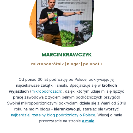
MARCIN KRAWCZYK
mikropodróżnik | bloger | polonofil
Od ponad 30 lat podróżuję po Polsce, odkrywając jej
najciekawsze zakątki i smaki. Specjalizuje się w
krótkich
wyjazdach
(
mikropodróżach
), dzięki którym udaje mi się łączyć
pracę zawodową z życiem pełnym podróżniczych przygód!
Swoimi mikropodróżniczymi odkryciami dzielę się z Wami od 2019
roku na moim blogu –
kierunkowo.pl
, starając się tworzyć
najbardziej rzetelny blog podróżniczy o Polsce
. Więcej o mnie
przeczytacie na stronie
o mnie