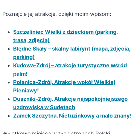
Poznajcie jej atrakcje, dzięki moim wpisom:
Szczeliniec Wielki z dzieckiem (parking,
trasa, zdjęcia)
Błędne Skały – skalny labirynt (mapa, zdjęcia,
parking)
Kudowa-Zdrój – atrakcje turystyczne wśród
palm!
Polanica-Zdrój. Atrakcje wokół Wielkiej
Pieniawy!
Duszniki-Zdrój. Atrakcje najspokojniejszego
uzdrowiska w Sudetach
Zamek Szczytna. Nietuzinkowy a mało znany!
Wyjątkowe miejsca w tych stronach Polski,