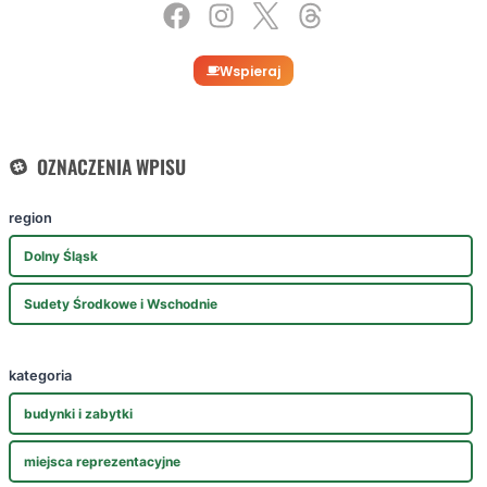
Wspieraj
OZNACZENIA WPISU
region
Dolny Śląsk
Sudety Środkowe i Wschodnie
kategoria
budynki i zabytki
miejsca reprezentacyjne