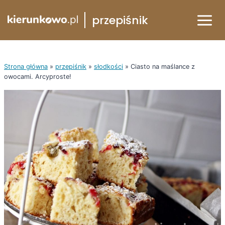
Przejdź
przepiśnik
do
treści
Strona główna
»
przepiśnik
»
słodkości
»
Ciasto na maślance z
owocami. Arcyproste!