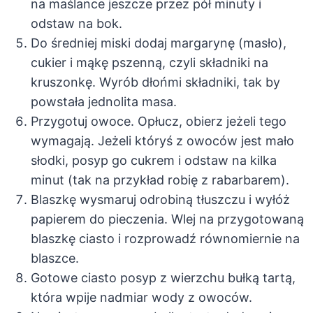
na maślance jeszcze przez pół minuty i
odstaw na bok.
Do średniej miski dodaj margarynę (masło),
cukier i mąkę pszenną, czyli składniki na
kruszonkę. Wyrób dłońmi składniki, tak by
powstała jednolita masa.
Przygotuj owoce. Opłucz, obierz jeżeli tego
wymagają. Jeżeli któryś z owoców jest mało
słodki, posyp go cukrem i odstaw na kilka
minut (tak na przykład robię z rabarbarem).
Blaszkę wysmaruj odrobiną tłuszczu i wyłóż
papierem do pieczenia. Wlej na przygotowaną
blaszkę ciasto i rozprowadź równomiernie na
blaszce.
Gotowe ciasto posyp z wierzchu bułką tartą,
która wpije nadmiar wody z owoców.