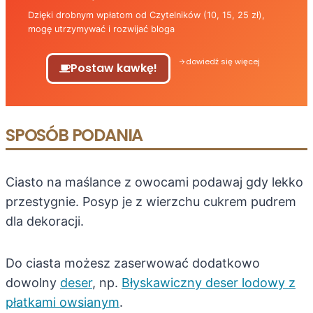
Dzięki drobnym wpłatom od Czytelników (10, 15, 25 zł),
mogę utrzymywać i rozwijać bloga
dowiedź się więcej
Postaw kawkę!
SPOSÓB PODANIA
Ciasto na maślance z owocami podawaj gdy lekko
przestygnie. Posyp je z wierzchu cukrem pudrem
dla dekoracji.
Do ciasta możesz zaserwować dodatkowo
dowolny
deser
, np.
Błyskawiczny deser lodowy z
płatkami owsianym
.