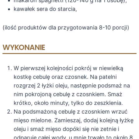
makaron spaghetti (120-140 g na 1 osobę),
kawałek sera do starcia,
(ilość produktów dla przygotowania 8-10 porcji)
WYKONANIE
W pierwszej kolejności pokrój w niewielką
kostkę cebulę oraz czosnek. Na patelni
rozgrzej 2 łyżki oleju, następnie podsmaż na
nim pokrojoną cebulę z czosnkiem. Smaż
krótko, około minuty, tylko do zeszklenia.
Na podsmażoną cebulę z czosnkiem wrzuć
mięso mielone. Zamieszaj, dodaj kolejną łyżkę
oleju i smaż mięso dopóki się nie zetnie i
odparuje całej wody, u mnie trwało to około 8