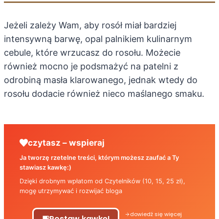
Jeżeli zależy Wam, aby rosół miał bardziej
intensywną barwę, opal palnikiem kulinarnym
cebule, które wrzucasz do rosołu. Możecie
również mocno je podsmażyć na patelni z
odrobiną masła klarowanego, jednak wtedy do
rosołu dodacie również nieco maślanego smaku.
czytasz – wspieraj
Ja tworzę rzetelne treści, którym możesz zaufać a Ty
stawiasz kawkę:)
Dzięki drobnym wpłatom od Czytelników (10, 15, 25 zł),
mogę utrzymywać i rozwijać bloga
dowiedź się więcej
Postaw kawkę!