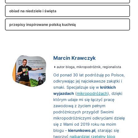
obiad na niedziele i święta
przepisy inspirowane polską kuchnią
Marcin Krawczyk
autor bloga, mikropodróżnik, regionalista
Od ponad 30 lat podróżuję po Polsce,
odkrywając jej najciekawsze zakątki i
smaki. Specjalizuje się w
krótkich
wyjazdach
(
mikropodróżach
), dzięki
którym udaje mi się łączyć pracę
zawodową z życiem pełnym
podróżniczych przygód! Swoimi
mikropodróżniczymi odkryciami dzielę
się z Wami od 2019 roku na moim
blogu –
kierunkowo.pl
, starając się
tworzyć
najbardziej rzetelny blog