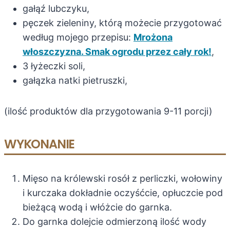
gałąź lubczyku,
pęczek zieleniny, którą możecie przygotować
według mojego przepisu:
Mrożona
włoszczyzna. Smak ogrodu przez cały rok!
,
3 łyżeczki soli,
gałązka natki pietruszki,
(ilość produktów dla przygotowania 9-11 porcji)
WYKONANIE
Mięso na królewski rosół z perliczki, wołowiny
i kurczaka dokładnie oczyśćcie, opłuczcie pod
bieżącą wodą i włóżcie do garnka.
Do garnka dolejcie odmierzoną ilość wody