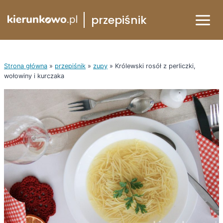
Przejdź
przepiśnik
do
treści
Strona główna
»
przepiśnik
»
zupy
»
Królewski rosół z perliczki,
wołowiny i kurczaka