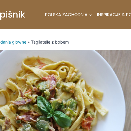
piśnik
POLSKA ZACHODNIA
INSPIRACJE & P
»
dania główne
»
Tagliatelle z bobem