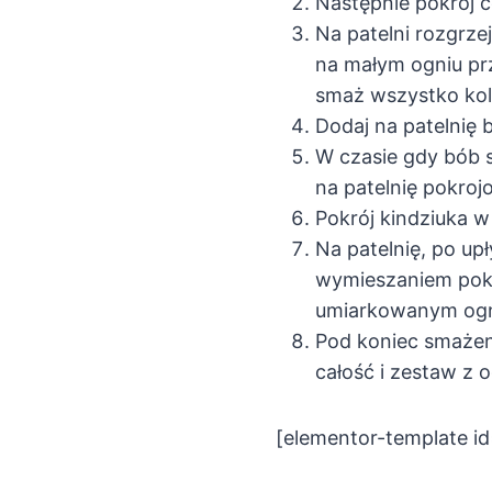
Następnie pokrój c
Na patelni rozgrze
na małym ogniu prz
smaż wszystko kol
Dodaj na patelnię 
W czasie gdy bób s
na patelnię pokroj
Pokrój kindziuka w
Na patelnię, po up
wymieszaniem pokr
umiarkowanym ogni
Pod koniec smażeni
całość i zestaw z 
[elementor-template i