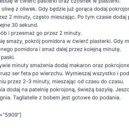
ebulę w ćwierć pasterki oraz czosnek w plasterki.
j oliwę z oliwek. Gdy będzie już gorąca dodaj pokrojo
ez 2 minuty, często mieszając. Po tym czasie dodaj 
ejne 30 sekund.
bób i przesmaż go przez 2 minuty.
ię smaży, pokrój pomidora w ćwierć plasterki. Gdy m
onego pomidora i smaż dalej przez kolejną minutę.
 paski.
ływie minuty smażenia dodaj makaron oraz pokrojone
usz ser feta po wierzchu. Wymieszaj wszystko i pod
u przez 2-3 minuty, mieszając od czasu do czasu.
a dodaj na patelnię pokrojoną, świeżą bazylię. Jesz
ognia. Tagliatelle z bobem jest gotowe do podania.
d=”5909″]