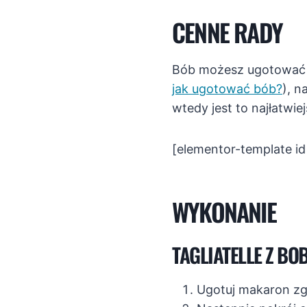
CENNE RADY
Bób możesz ugotować w
jak ugotować bób?
), n
wtedy jest to najłatwi
[elementor-template i
WYKONANIE
TAGLIATELLE Z BO
Ugotuj makaron zgo