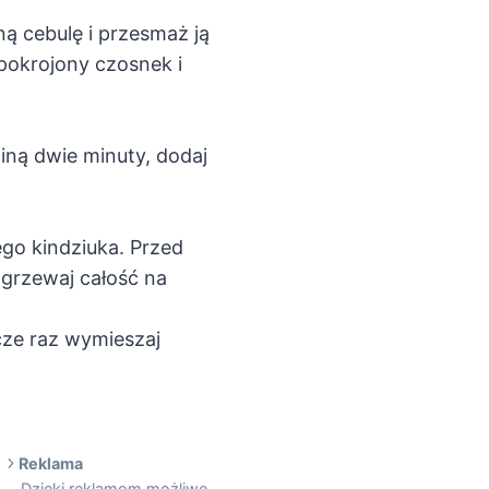
ną cebulę i przesmaż ją
pokrojony czosnek i
iną dwie minuty, dodaj
go kindziuka. Przed
grzewaj całość na
cze raz wymieszaj
Reklama
Dzięki reklamom możliwe