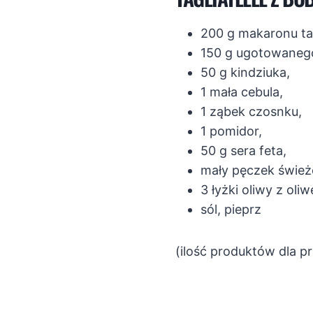
200 g makaronu tag
150 g ugotowanego
50 g kindziuka,
1 mała cebula,
1 ząbek czosnku,
1 pomidor,
50 g sera feta,
mały pęczek świeżej
3 łyżki oliwy z oliw
sól, pieprz
(ilość produktów dla p