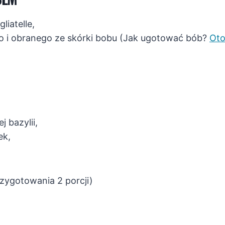
liatelle,
 i obranego ze skórki bobu (Jak ugotować bób?
Oto
 bazylii,
ek,
rzygotowania 2 porcji)