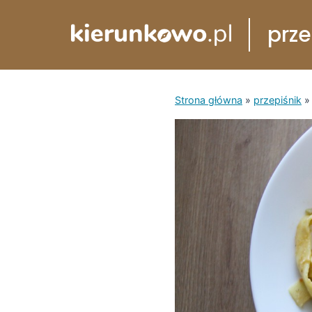
Przejdź
prze
do
treści
Strona główna
»
przepiśnik