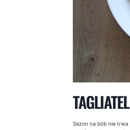
TAGLIATE
Sezon na bób nie trwa