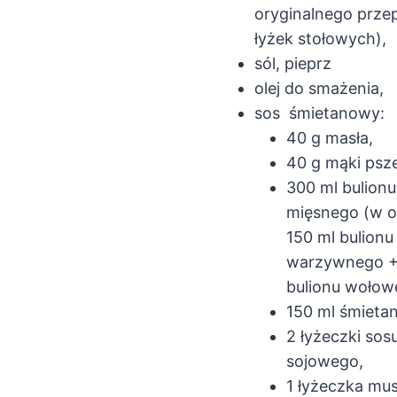
oryginalnego przep
łyżek stołowych),
sól, pieprz
olej do smażenia,
sos śmietanowy:
40 g masła,
40 g mąki psz
300 ml bulionu
mięsnego (w or
150 ml bulionu
warzywnego +
bulionu wołow
150 ml śmieta
2 łyżeczki sos
sojowego,
1 łyżeczka mu