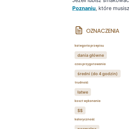
Jeżeli lubisz smakować
Poznaniu
, które musis
OZNACZENIA
kategoria przepisu
dania główne
czas przygotowania
średni (do 4 godzin)
trudność
łatwe
koszt wykonania
$$
kaloryczność
normalna