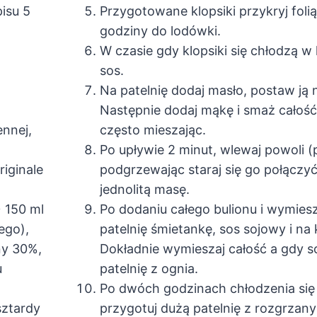
isu 5
Przygotowane klopsiki przykryj foli
godziny do lodówki.
W czasie gdy klopsiki się chłodzą w
sos.
Na patelnię dodaj masło, postaw ją n
Następnie dodaj mąkę i smaż całość
ennej,
często mieszając.
Po upływie 2 minut, wlewaj powoli (p
iginale
podgrzewając staraj się go połączy
jednolitą masę.
 150 ml
Po dodaniu całego bulionu i wymiesz
ego),
patelnię śmietankę, sos sojowy i na
ny 30%,
Dokładnie wymieszaj całość a gdy s
u
patelnię z ognia.
Po dwóch godzinach chłodzenia się
sztardy
przygotuj dużą patelnię z rozgrzan