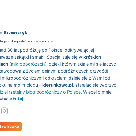
n Krawczyk
loga, mikropodróżnik, regionalista
ad 30 lat podróżuję po Polsce, odkrywając jej
kawsze zakątki i smaki. Specjalizuje się w
krótkich
dach
(
mikropodróżach
), dzięki którym udaje mi się łączyć
zawodową z życiem pełnym podróżniczych przygód!
 mikropodróżniczymi odkryciami dzielę się z Wami od
oku na moim blogu –
kierunkowo.pl
, starając się tworzyć
dziej rzetelny blog podróżniczy o Polsce
. Więcej o mnie
ytacie
tutaj
taw kawkę