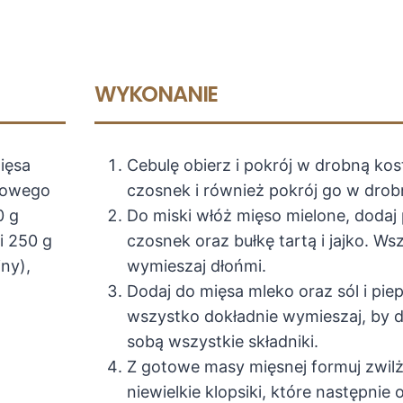
WYKONANIE
ięsa
Cebulę obierz i pokrój w drobną kos
łowego
czosnek i również pokrój go w drob
0 g
Do miski włóż mięso mielone, dodaj 
i 250 g
czosnek oraz bułkę tartą i jajko. W
ny),
wymieszaj dłońmi.
Dodaj do mięsa mleko oraz sól i pie
wszystko dokładnie wymieszaj, by d
sobą wszystkie składniki.
Z gotowe masy mięsnej formuj zwil
niewielkie klopsiki, które następnie 