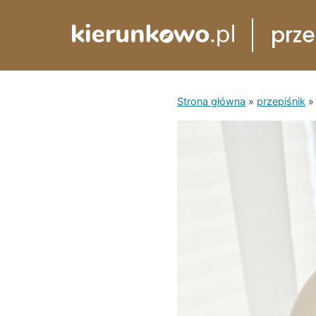
Przejdź
prze
do
treści
Strona główna
»
przepiśnik