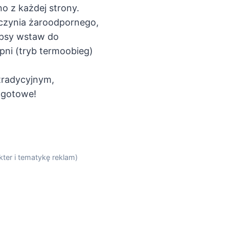
o z każdej strony.
aczynia żaroodpornego,
opsy wstaw do
pni (tryb termoobieg)
 tradycyjnym,
 gotowe!
ter i tematykę reklam)