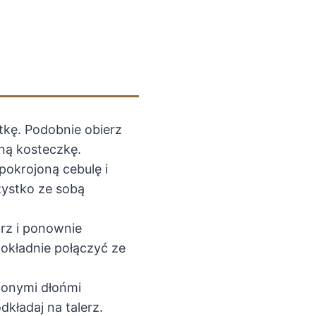
tkę. Podobnie obierz
ną kosteczkę.
pokrojoną cebulę i
szystko ze sobą
prz i ponownie
okładnie połączyć ze
żonymi dłońmi
odkładaj na talerz.