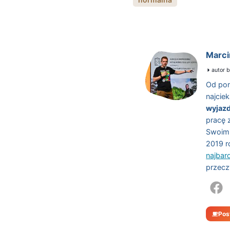
Marci
autor b
Od pon
najcie
wyjaz
pracę 
Swoimi
2019 r
najbar
przecz
Pos