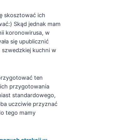
ię skosztować ich
dawać:) Skąd jednak mam
ii koronowirusa, w
ła się upublicznić
m szwedzkiej kuchni w
e przygotować ten
 ich przygotowania
amiast standardowego,
zeba uczciwie przyznać
 do tego mamy