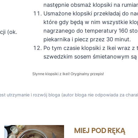
następnie obsmaż klopsiki na rumian
Usmażone klopsiki przekładaj do n
które gdy będą w nim wszystkie kl
nagrzanego do temperatury 160 sto
ji (ok.
piekarnika i piecz przez 30 minut.
Po tym czasie klopsiki z Ikei wraz z
szwedzkim sosem śmietanowym są
Słynne klopsiki z Ikei! Oryginalny przepis!
st utrzymanie i rozwój bloga (autor bloga nie odpowiada za charak
MIEJ POD RĘKĄ