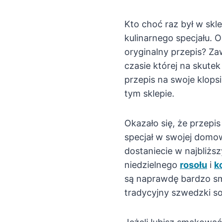
Kto choć raz był w sk
kulinarnego specjału. 
oryginalny przepis? Z
czasie której na skute
przepis na swoje klop
tym sklepie.
Okazało się, że przepis
specjał w swojej domow
dostaniecie w najbliżs
niedzielnego
rosołu
i
k
są naprawdę bardzo sm
tradycyjny szwedzki s