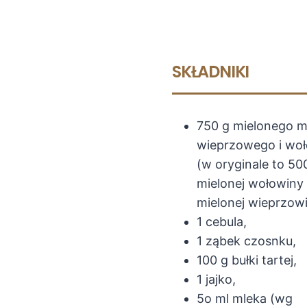
SKŁADNIKI
750 g mielonego m
wieprzowego i wo
(w oryginale to 50
mielonej wołowiny 
mielonej wieprzowi
1 cebula,
1 ząbek czosnku,
100 g bułki tartej,
1 jajko,
5o ml mleka (wg