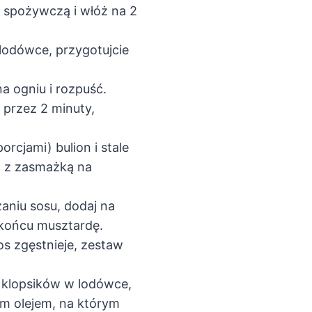
ą spożywczą i włóż na 2
 lodówce, przygotujcie
a ogniu i rozpuść.
 przez 2 minuty,
orcjami) bulion i stale
ć z zasmażką na
aniu sosu, dodaj na
 końcu musztardę.
os zgęstnieje, zestaw
 klopsików w lodówce,
ym olejem, na którym