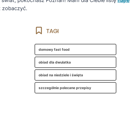
 świat, pokochasz Poznań! Mam dla Ciebie listę
najl
z zobaczyć.
TAGI
domowy fast food
obiad dla dwulatka
obiad na niedziele i święta
szczególnie polecane przepisy