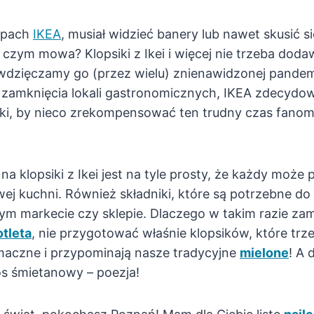
lepach
IKEA
, musiał widzieć banery lub nawet skusić s
O czym mowa? Klopsiki z Ikei i więcej nie trzeba do
awdzięczamy go (przez wielu) znienawidzonej pandem
k zamknięcia lokali gastronomicznych, IKEA zdecydowa
siki, by nieco zrekompensować ten trudny czas fano
 na klopsiki z Ikei jest na tyle prosty, że każdy moż
ej kuchni. Również składniki, które są potrzebne do
zym markecie czy sklepie. Dlaczego w takim razie z
otleta
, nie przygotować właśnie klopsików, które tr
aczne i przypominają nasze tradycyjne
mielone
! A
os śmietanowy – poezja!