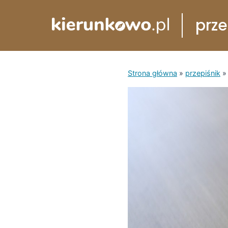
Przejdź
prze
do
treści
Strona główna
»
przepiśnik