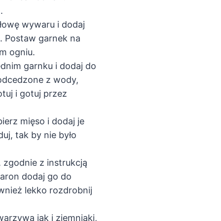
.
ołowę wywaru i dodaj
k. Postaw garnek na
ym ogniu.
nim garnku i dodaj do
 odcedzone z wody,
tuj i gotuj przez
ierz mięso i dodaj je
uj, tak by nie było
zgodnie z instrukcją
aron dodaj go do
nież lekko rozdrobnij
warzywa jak i ziemniaki,