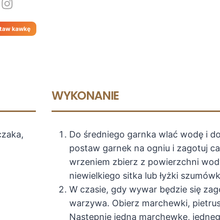
taw kawkę
WYKONANIE
czaka,
Do średniego garnka wlać wodę i do
postaw garnek na ogniu i zagotuj ca
wrzeniem zbierz z powierzchni wod
niewielkiego sitka lub łyżki szumówk
W czasie, gdy wywar będzie się zag
warzywa. Obierz marchewki, pietrusz
Następnie jedną marchewkę, jednego