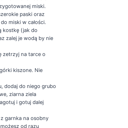
rzygotowanej miski.
zerokie paski oraz
 do miski w całości.
 kostkę (jak do
az zalej je wodą by nie
 zetrzyj na tarce o
górki kiszone. Nie
, dodaj do niego grubo
e, ziarna ziela
agotuj i gotuj dalej
j z garnka na osobny
e możesz od razu