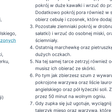
pokrój w duże kawałki i wrzuć do p
Dodatkowo pokrój pora również w s
,
obierz cebulę i czosnek, które dodaj
Pozostałe ziemniaki pokrój w drobną
elskiego,
sałatki) i wrzuć do osobnej miski, or
szonych
ściemniały.
Ostatnią marchewkę oraz pietruszkę
i,
dużych oczkach.
erku,
Na tej samej tarce zetrzyj również o
musisz ich obierać ze skórki.
Po tym jak zbierzesz szum z wywaru
pokrojone warzywa oraz liście laurow
angielskiego oraz pół łyżeczki soli. Z
przez 50 minut na wolnym ogniu.
i)
Gdy zupka się już ugotuje, wyciągni
talerzyk mięso oraz warzywa, któr