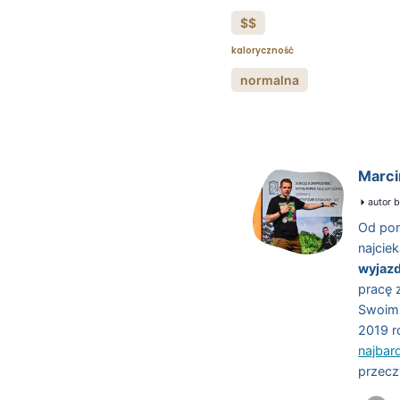
$$
kaloryczność
normalna
Marci
autor b
Od pon
najcie
wyjaz
pracę 
Swoimi
2019 r
najbar
przecz