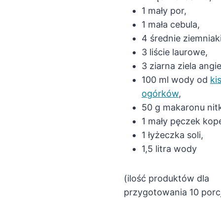
1 mały por,
1 mała cebula,
4 średnie ziemniaki
3 liście laurowe,
3 ziarna ziela angi
100 ml wody od
ki
ogórków
,
50 g makaronu nitk
1 mały pęczek kop
1 łyżeczka soli,
1,5 litra wody
(ilość produktów dla
przygotowania 10 porcj