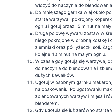
włożyć do naczynia do blendowania
Do mniejszego garnka wlej około p
starte warzywa i pokrojony kopere
ogniu i gotuj przez 15 minut na mał
Druga połowę wywaru zostaw w śred
niego pokrojone w drobną kostkę i
ziemniaki oraz pół łyżeczki soli. Zago
kolejne 40 minut na małym ogniu.
W czasie gdy gotują się warzywa, ob
do naczynia do blendowania i zblend
dużych kawałków.
Ugotuj w osobnym garnku makaron, 
na opakowaniu. Po ugotowaniu mak
zblendowanych warzyw i mięsa i rów
blenderem.
Gdy ugotują się już zarówno starte 