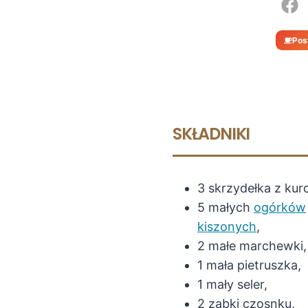
Pos
SKŁADNIKI
3 skrzydełka z kur
5 małych
ogórków
kiszonych
,
2 małe marchewki,
1 mała pietruszka,
1 mały seler,
2 ząbki czosnku,