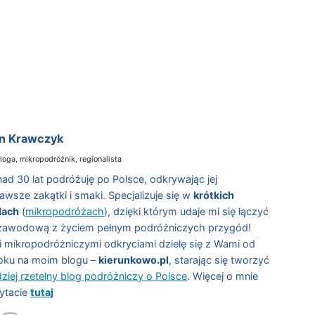
n Krawczyk
loga, mikropodróżnik, regionalista
ad 30 lat podróżuję po Polsce, odkrywając jej
kawsze zakątki i smaki. Specjalizuje się w
krótkich
dach
(
mikropodróżach
), dzięki którym udaje mi się łączyć
zawodową z życiem pełnym podróżniczych przygód!
 mikropodróżniczymi odkryciami dzielę się z Wami od
oku na moim blogu –
kierunkowo.pl
, starając się tworzyć
dziej rzetelny blog podróżniczy o Polsce
. Więcej o mnie
ytacie
tutaj