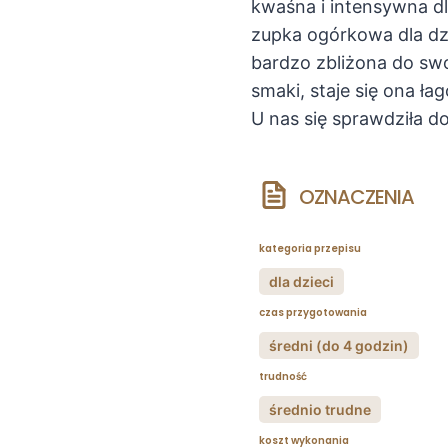
kwaśna i intensywna d
zupka ogórkowa dla dz
bardzo zbliżona do swoj
smaki, staje się ona ł
U nas się sprawdziła d
OZNACZENIA
kategoria przepisu
dla dzieci
czas przygotowania
średni (do 4 godzin)
trudność
średnio trudne
koszt wykonania