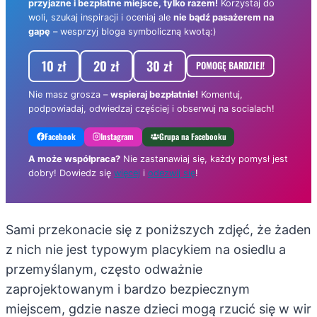
przyjazne i bezpłatne miejsce, tylko razem!
Korzystaj do
woli, szukaj inspiracji i oceniaj ale
nie bądź pasażerem na
gapę
– wesprzyj bloga symboliczną kwotą:)
10 zł
20 zł
30 zł
POMOGĘ BARDZIEJ!
Nie masz grosza –
wspieraj bezpłatnie!
Komentuj,
podpowiadaj, odwiedzaj częściej i obserwuj na socialach!
Facebook
Instagram
Grupa na Facebooku
A może współpraca?
Nie zastanawiaj się, każdy pomysł jest
dobry! Dowiedz się
więcej
i
odezwij się
!
Sami przekonacie się z poniższych zdjęć, że żaden
z nich nie jest typowym placykiem na osiedlu a
przemyślanym, często odważnie
zaprojektowanym i bardzo bezpiecznym
miejscem, gdzie nasze dzieci mogą rzucić się w wir