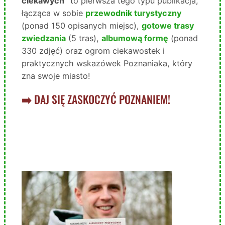
ciekawych”
to pierwsza tego typu publikacja,
łącząca w sobie
przewodnik turystyczny
(ponad 150 opisanych miejsc),
gotowe trasy
zwiedzania
(5 tras),
albumową formę
(ponad
330 zdjęć) oraz ogrom ciekawostek i
praktycznych wskazówek Poznaniaka, który
zna swoje miasto!
➡️
DAJ SIĘ ZASKOCZYĆ POZNANIEM!
POZNAJ MOJA PIERWSZĄ
KSIĄŻKĘ!