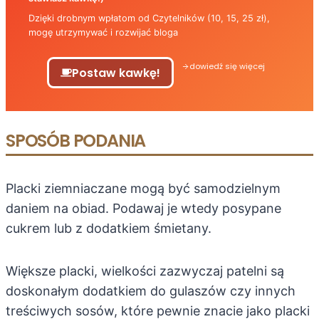
Dzięki drobnym wpłatom od Czytelników (10, 15, 25 zł),
mogę utrzymywać i rozwijać bloga
dowiedź się więcej
Postaw kawkę!
SPOSÓB PODANIA
Placki ziemniaczane mogą być samodzielnym
daniem na obiad. Podawaj je wtedy posypane
cukrem lub z dodatkiem śmietany.
Większe placki, wielkości zazwyczaj patelni są
doskonałym dodatkiem do gulaszów czy innych
treściwych sosów, które pewnie znacie jako placki