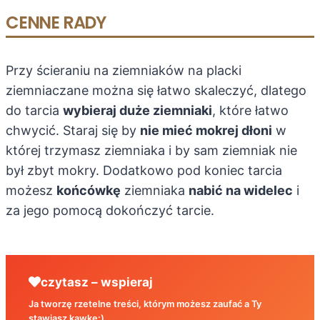
CENNE RADY
Przy ścieraniu na ziemniaków na placki
ziemniaczane można się łatwo skaleczyć, dlatego
do tarcia
wybieraj duże ziemniaki
, które łatwo
chwycić. Staraj się by
nie mieć mokrej dłoni
w
której trzymasz ziemniaka i by sam ziemniak nie
był zbyt mokry. Dodatkowo pod koniec tarcia
możesz
końcówkę
ziemniaka
nabić na widelec
i
za jego pomocą dokończyć tarcie.
czytasz – wspieraj
Ja tworzę rzetelne treści, którym możesz zaufać a Ty
stawiasz kawkę:)