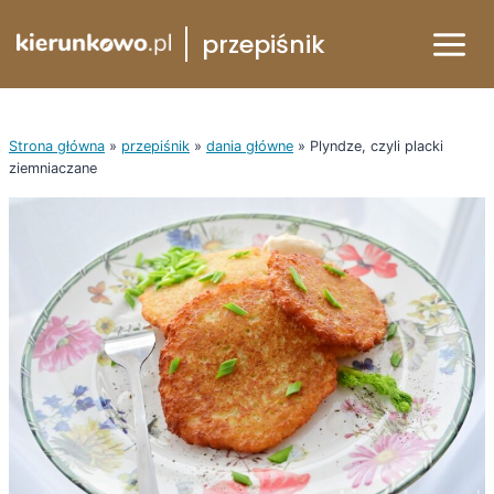
Przejdź
przepiśnik
do
treści
Strona główna
»
przepiśnik
»
dania główne
»
Plyndze, czyli placki
ziemniaczane