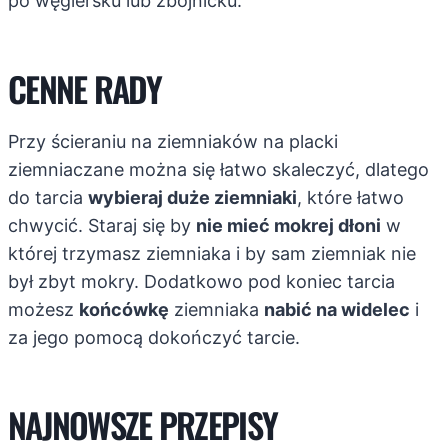
po węgiersku lub zbójnicku.
CENNE RADY
Przy ścieraniu na ziemniaków na placki
ziemniaczane można się łatwo skaleczyć, dlatego
do tarcia
wybieraj duże ziemniaki
, które łatwo
chwycić. Staraj się by
nie mieć mokrej dłoni
w
której trzymasz ziemniaka i by sam ziemniak nie
był zbyt mokry. Dodatkowo pod koniec tarcia
możesz
końcówkę
ziemniaka
nabić na widelec
i
za jego pomocą dokończyć tarcie.
NAJNOWSZE PRZEPISY