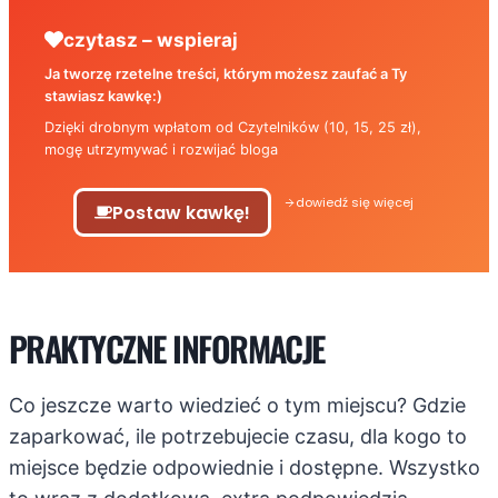
czytasz – wspieraj
Ja tworzę rzetelne treści, którym możesz zaufać a Ty
stawiasz kawkę:)
Dzięki drobnym wpłatom od Czytelników (10, 15, 25 zł),
mogę utrzymywać i rozwijać bloga
dowiedź się więcej
Postaw kawkę!
PRAKTYCZNE INFORMACJE
Co jeszcze warto wiedzieć o tym miejscu? Gdzie
zaparkować, ile potrzebujecie czasu, dla kogo to
miejsce będzie odpowiednie i dostępne. Wszystko