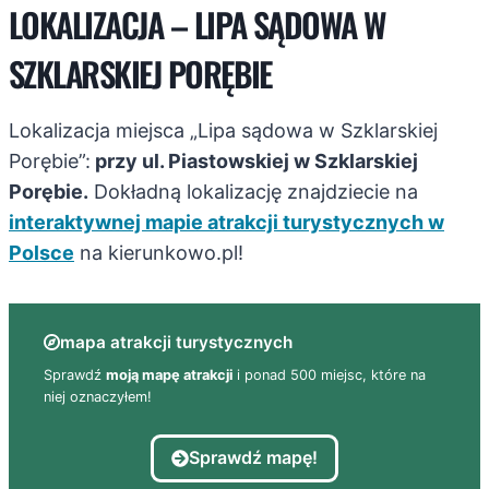
LOKALIZACJA – LIPA SĄDOWA W
SZKLARSKIEJ PORĘBIE
Lokalizacja miejsca „Lipa sądowa w Szklarskiej
Porębie”:
przy ul. Piastowskiej w Szklarskiej
Porębie.
Dokładną lokalizację znajdziecie na
interaktywnej mapie atrakcji turystycznych w
Polsce
na kierunkowo.pl!
mapa atrakcji turystycznych
Sprawdź
moją mapę atrakcji
i ponad 500 miejsc, które na
niej oznaczyłem!
Sprawdź mapę!