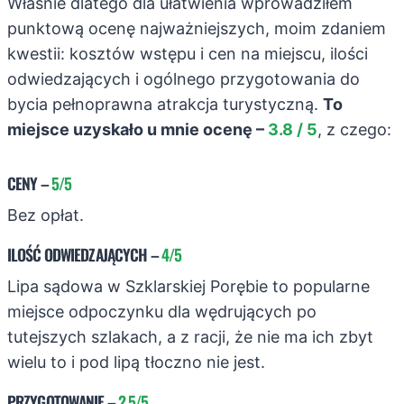
Właśnie dlatego dla ułatwienia wprowadziłem
punktową ocenę najważniejszych, moim zdaniem
kwestii: kosztów wstępu i cen na miejscu, ilości
odwiedzających i ogólnego przygotowania do
bycia pełnoprawna atrakcja turystyczną.
To
miejsce uzyskało u mnie ocenę –
3.8 / 5
, z czego:
CENY
–
5/5
Bez opłat.
ILOŚĆ ODWIEDZAJĄCYCH
–
4/5
Lipa sądowa w Szklarskiej Porębie to popularne
miejsce odpoczynku dla wędrujących po
tutejszych szlakach, a z racji, że nie ma ich zbyt
wielu to i pod lipą tłoczno nie jest.
PRZYGOTOWANIE
–
2.5/5