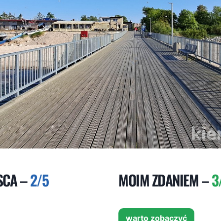
SCA –
2/5
MOIM ZDANIEM –
3
warto zobaczyć