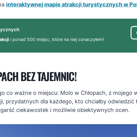
 na
interaktywnej mapie atrakcji turystycznych w Po
stycznych
akcji
i ponad 500 miejsc, które na niej oznaczyłem!
ACH BEZ TAJEMNIC!
go co ważne o miejscu: Molo w Chłopach, z mojego 
i, przydatnych dla każdego, kto chciałby odwiedzić t
 garść ciekawostek i możliwie obiektywnych ocen.