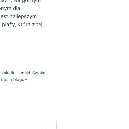
pach. Na górnym
pnym dla
est najlepszym
laży, która z tej
 zakątki i smaki. Swoimi
a moim blogu –