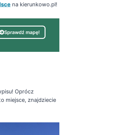
lsce
na kierunkowo.pl!
Sprawdź mapę!
wpisu! Oprócz
o miejsce, znajdziecie