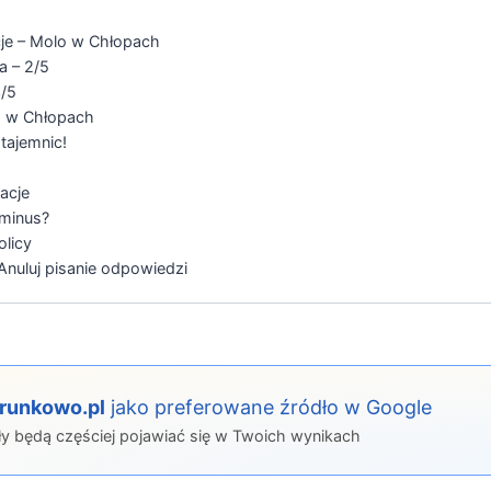
je – Molo w Chłopach
a – 2/5
/5
o w Chłopach
tajemnic!
acje
 minus?
olicy
nuluj pisanie odpowiedzi
erunkowo.pl
jako preferowane źródło w Google
ły będą częściej pojawiać się w Twoich wynikach