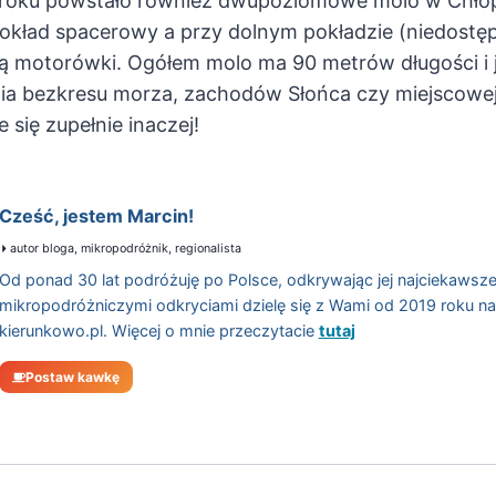
5 roku powstało również dwupoziomowe molo w Chło
pokład spacerowy a przy dolnym pokładzie (niedostę
 motorówki. Ogółem molo ma 90 metrów długości i j
a bezkresu morza, zachodów Słońca czy miejscowej p
 się zupełnie inaczej!
Cześć, jestem Marcin!
autor bloga, mikropodróżnik, regionalista
Od ponad 30 lat podróżuję po Polsce, odkrywając jej najciekawsze
mikropodróżniczymi odkryciami dzielę się z Wami od 2019 roku n
kierunkowo.pl. Więcej o mnie przeczytacie
tutaj
Postaw kawkę