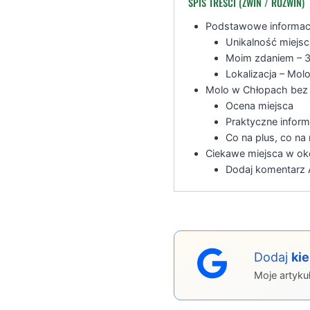
SPIS TREŚCI (ZWIŃ / ROZWIŃ)
Podstawowe informac
Unikalność miejsc
Moim zdaniem – 3
Lokalizacja – Mol
Molo w Chłopach bez 
Ocena miejsca
Praktyczne inform
Co na plus, co na
Ciekawe miejsca w ok
Dodaj komentarz A
Dodaj
ki
Moje artyku