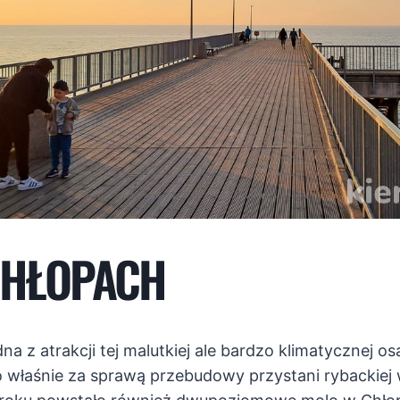
CHŁOPACH
a z atrakcji tej malutkiej ale bardzo klimatycznej osa
 To właśnie za sprawą przebudowy przystani rybackiej