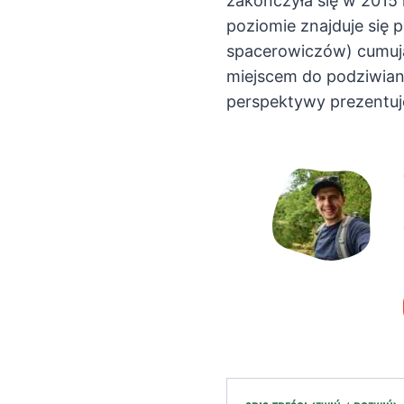
zakończyła się w 201
poziomie znajduje się 
spacerowiczów) cumują
miejscem do podziwiani
perspektywy prezentuje