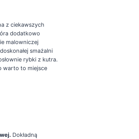
na z ciekawszych
która dodatkowo
wie malowniczej
 doskonałej smażalni
osłownie rybki z kutra.
 warto to miejsce
wej.
Dokładną