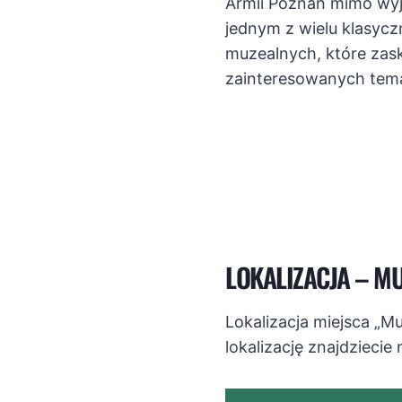
Armii Poznań mimo wyj
jednym z wielu klasyc
muzealnych, które zas
zainteresowanych tem
LOKALIZACJA – M
Lokalizacja miejsca „M
lokalizację znajdziecie