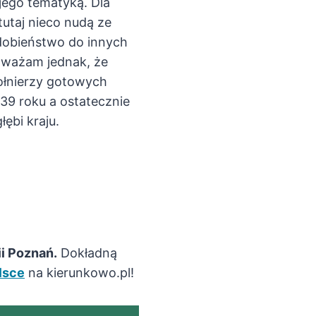
jego tematyką. Dla
utaj nieco nudą ze
dobieństwo do innych
Uważam jednak, że
ołnierzy gotowych
939 roku a ostatecznie
ębi kraju.
ii Poznań.
Dokładną
lsce
na kierunkowo.pl!