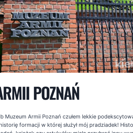
RMII POZNAŃ
b Muzeum Armii Poznań czułem lekkie podekscytow
storię formacji w której służył mój pradziadek! Histor