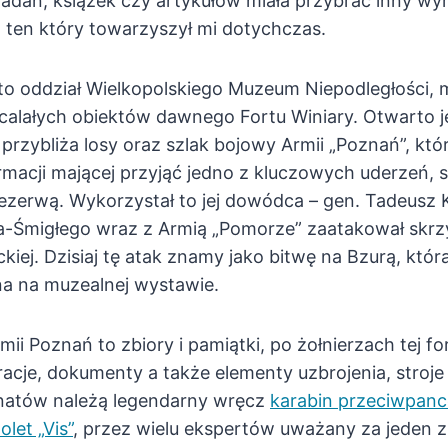
adań, książek czy artykułów miała przybrać inny wymi
ż ten który towarzyszył mi dotychczas.
o oddział Wielkopolskiego Muzeum Niepodległości, m
 ocalałych obiektów dawnego Fortu Winiary. Otwarto j
przybliża losy oraz szlak bojowy Armii „Poznań”, któr
rmacji mającej przyjąć jedno z kluczowych uderzeń, st
ezerwą. Wykorzystał to jej dowódca – gen. Tadeusz K
-Śmigłego wraz z Armią „Pomorze” zaatakował skrzy
kiej. Dzisiaj tę atak znamy jako bitwę na Bzurą, któ
a na muzealnej wystawie.
i Poznań to zbiory i pamiątki, po żołnierzach tej for
stracje, dokumenty a także elementy uzbrojenia, stroj
natów należą legendarny wręcz
karabin przeciwpanc
olet „Vis”
, przez wielu ekspertów uważany za jeden z