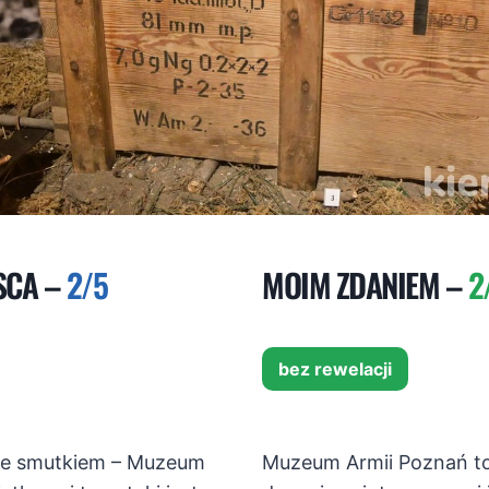
SCA –
2/5
MOIM ZDANIEM –
2
bez rewelacji
 ze smutkiem – Muzeum
Muzeum Armii Poznań to