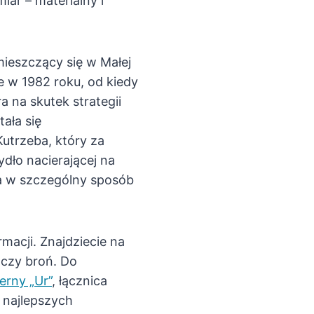
ar – materialny i
ieszczący się w Małej
e w 1982 roku, od kiedy
a na skutek strategii
ała się
utrzeba, który za
dło nacierającej na
ra w szczególny sposób
macji. Znajdziecie na
e czy broń. Do
erny „Ur”
, łącznica
 najlepszych