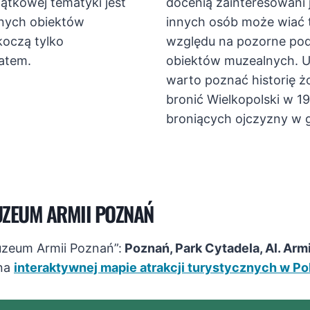
ątkowej tematyki jest
docenią zainteresowani 
znych obiektów
innych osób może wiać t
koczą tylko
względu na pozorne po
atem.
obiektów muzealnych. 
warto poznać historię ż
bronić Wielkopolski w 1
broniących ojczyzny w gł
UZEUM ARMII POZNAŃ
uzeum Armii Poznań”:
Poznań, Park Cytadela, Al. Arm
 na
interaktywnej mapie atrakcji turystycznych w Po