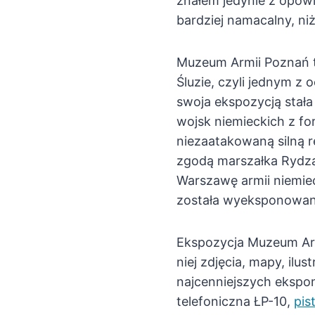
znałem jedynie z opowi
bardziej namacalny, ni
Muzeum Armii Poznań t
Śluzie, czyli jednym z
swoja ekspozycją stała 
wojsk niemieckich z fo
niezaatakowaną silną r
zgodą marszałka Rydza
Warszawę armii niemiec
została wyeksponowan
Ekspozycja Muzeum Armi
niej zdjęcia, mapy, ilu
najcenniejszych ekspo
telefoniczna ŁP-10,
pist