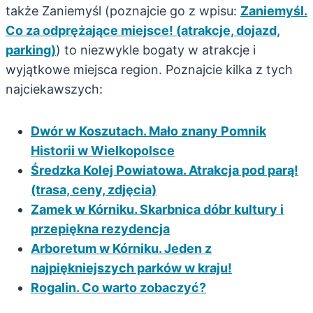
także Zaniemyśl (poznajcie go z wpisu:
Zaniemyśl.
Co za odprężające miejsce! (atrakcje, dojazd,
parking)
) to niezwykle bogaty w atrakcje i
wyjątkowe miejsca region. Poznajcie kilka z tych
najciekawszych:
Dwór w Koszutach. Mało znany Pomnik
Historii w Wielkopolsce
Średzka Kolej Powiatowa. Atrakcja pod parą!
(trasa, ceny, zdjęcia)
Zamek w Kórniku. Skarbnica dóbr kultury i
przepiękna rezydencja
Arboretum w Kórniku. Jeden z
najpiękniejszych parków w kraju!
Rogalin. Co warto zobaczyć?