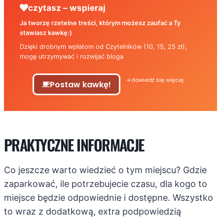
czytasz – wspieraj
Ja tworzę rzetelne treści, którym możesz zaufać a Ty
stawiasz kawkę:)
Dzięki drobnym wpłatom od Czytelników (10, 15, 25 zł),
mogę utrzymywać i rozwijać bloga
dowiedź się więcej
Postaw kawkę!
PRAKTYCZNE INFORMACJE
Co jeszcze warto wiedzieć o tym miejscu? Gdzie
zaparkować, ile potrzebujecie czasu, dla kogo to
miejsce będzie odpowiednie i dostępne. Wszystko
to wraz z dodatkową, extra podpowiedzią