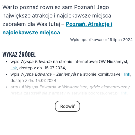
Warto poznać również sam Poznań! Jego
największe atrakcje i najciekawsze miejsca
zebrałem dla Was tutaj –
Poznań. Atrakcje i
najciekawsze miejsca
Wpis opublikowano: 16 lipca 2024
WYKAZ ŹRÓDEŁ
wpis
Wyspa Edwarda
na stronie internetowej OW Niezamyśl,
link
, dostęp z dn. 15.07.2024,
wpis
Wyspa Edwarda – Zaniemyśl
na stronie kornik.travel,
link
,
dostęp z dn. 15.07.2024,
artykuł
Wyspa Edwarda w Wielkopolsce, gdzie ekscentryczny
hrabia zastrzelił się z armaty
w serwisie podroze.onet.pl,
link
,
dostęp z dn. 15.07.2024,
wpis
Wyspa Edwarda
w serwisie pl.wikipedia.org,
link
, dostęp z
Rozwiń
dn. 15.07.2024,