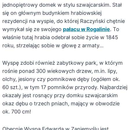
jednopiętrowy domek w stylu szwajcarskim. Stał
się on głównym budynkiem hrabiowskiej
rezydencji na wyspie, do której Raczyński chętnie
wymykał się ze swojego
pałacu w Rogalinie
. To
właśnie tutaj hrabia odebrał sobie życie w 1845
roku, strzelając sobie w głowę z armaty…
Wyspę zdobi również zabytkowy park, w którym
rośnie ponad 300 wiekowych drzew, m.in. lipy,
olchy, jesiony czy pomnikowe dęby (ogółem ok.
60 szt.), w tym 17 pomników przyrody. Najbardziej
okazały jest rosnący przy domku szwajcarskim
okaz dębu o trzech pniach, mający w obwodzie
ok. 700 cm!
Obecnie Wyspa Edwarda w Zaniemyślu jest