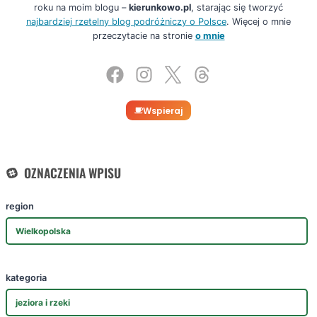
roku na moim blogu –
kierunkowo.pl
, starając się tworzyć
najbardziej rzetelny blog podróżniczy o Polsce
. Więcej o mnie
przeczytacie na stronie
o mnie
Wspieraj
OZNACZENIA WPISU
region
Wielkopolska
kategoria
jeziora i rzeki