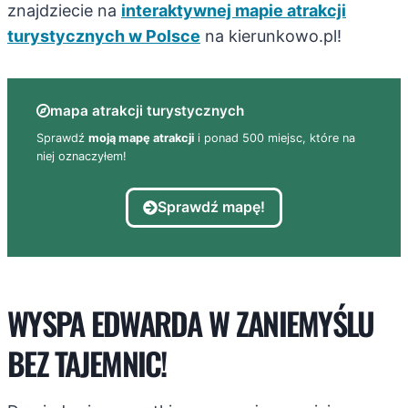
znajdziecie na
interaktywnej mapie atrakcji
turystycznych w Polsce
na kierunkowo.pl!
mapa atrakcji turystycznych
Sprawdź
moją mapę atrakcji
i ponad 500 miejsc, które na
niej oznaczyłem!
Sprawdź mapę!
WYSPA EDWARDA W ZANIEMYŚLU
BEZ TAJEMNIC!