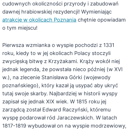
cudownych okoliczności przyrody i zabudowań
dawnej hrabiowskiej rezydencji! Wymieniając
atrakcje w okolicach Poznania
chętnie opowiadam
o tym miejscu!
Pierwsza wzmianka o wyspie pochodzi z 1331
roku, kiedy to w jej okolicach Polacy stoczyli
zwycięską bitwę z Krzyżakami. Krąży wokół niej
jednak legenda, że powstała nieco później (w XVI
w.), na zlecenie Stanisława Górki (wojewody
poznańskiego), który kazał ją usypać aby ukryć
tutaj swoje skarby. Najbardziej w historii wyspy
zapisał się jednak XIX wiek. W 1815 roku jej
zarządcą został Edward Raczyński, któremu
wyspę podarował ród Jaraczewskich. W latach
1817-1819 wybudował on na wyspie modrzewiowy,