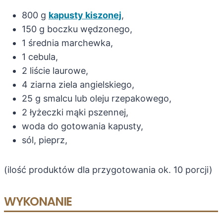
800 g
kapusty kiszonej
,
150 g boczku wędzonego,
1 średnia marchewka,
1 cebula,
2 liście laurowe,
4 ziarna ziela angielskiego,
25 g smalcu lub oleju rzepakowego,
2 łyżeczki mąki pszennej,
woda do gotowania kapusty,
sól, pieprz,
(ilość produktów dla przygotowania ok. 10 porcji)
WYKONANIE