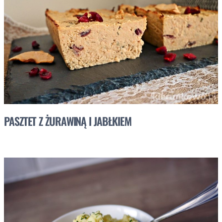
PASZTET Z ŻURAWINĄ I JABŁKIEM