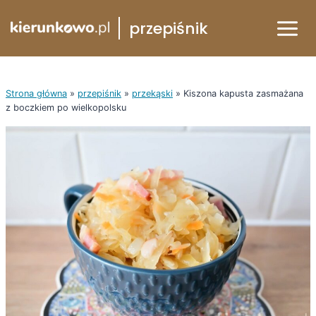
Przejdź
przepiśnik
do
treści
Strona główna
»
przepiśnik
»
przekąski
»
Kiszona kapusta zasmażana
z boczkiem po wielkopolsku