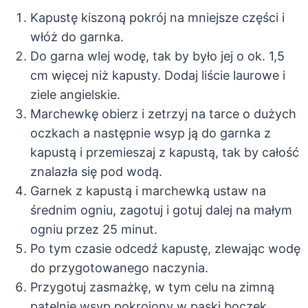
Kapustę kiszoną pokrój na mniejsze części i
włóż do garnka.
Do garna wlej wodę, tak by było jej o ok. 1,5
cm więcej niż kapusty. Dodaj liście laurowe i
ziele angielskie.
Marchewkę obierz i zetrzyj na tarce o dużych
oczkach a następnie wsyp ją do garnka z
kapustą i przemieszaj z kapustą, tak by całość
znalazła się pod wodą.
Garnek z kapustą i marchewką ustaw na
średnim ogniu, zagotuj i gotuj dalej na małym
ogniu przez 25 minut.
Po tym czasie odcedź kapustę, zlewając wodę
do przygotowanego naczynia.
Przygotuj zasmażkę, w tym celu na zimną
patelnię wsyp pokrojony w paski boczek