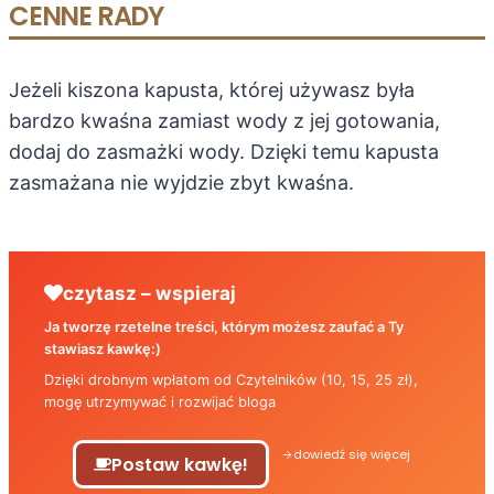
CENNE RADY
Jeżeli kiszona kapusta, której używasz była
bardzo kwaśna zamiast wody z jej gotowania,
dodaj do zasmażki wody. Dzięki temu kapusta
zasmażana nie wyjdzie zbyt kwaśna.
czytasz – wspieraj
Ja tworzę rzetelne treści, którym możesz zaufać a Ty
stawiasz kawkę:)
Dzięki drobnym wpłatom od Czytelników (10, 15, 25 zł),
mogę utrzymywać i rozwijać bloga
dowiedź się więcej
Postaw kawkę!