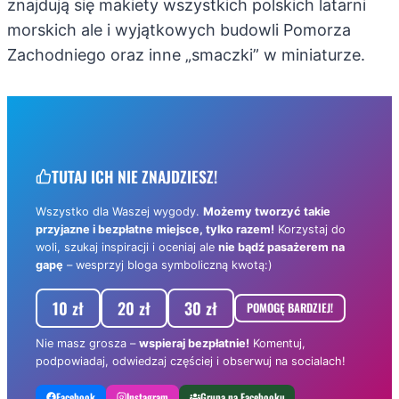
znajdują się makiety wszystkich polskich latarni
morskich ale i wyjątkowych budowli Pomorza
Zachodniego oraz inne „smaczki” w miniaturze.
TUTAJ ICH NIE ZNAJDZIESZ!
Wszystko dla Waszej wygody.
Możemy tworzyć takie
przyjazne i bezpłatne miejsce, tylko razem!
Korzystaj do
woli, szukaj inspiracji i oceniaj ale
nie bądź pasażerem na
gapę
– wesprzyj bloga symboliczną kwotą:)
10 zł
20 zł
30 zł
POMOGĘ BARDZIEJ!
Nie masz grosza –
wspieraj bezpłatnie!
Komentuj,
podpowiadaj, odwiedzaj częściej i obserwuj na socialach!
Facebook
Instagram
Grupa na Facebooku