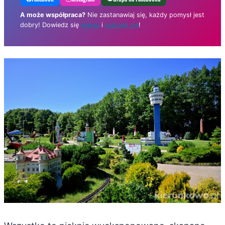
A może współpraca?
Nie zastanawiaj się, każdy pomysł jest
dobry! Dowiedz się
więcej
i
odezwij się
!