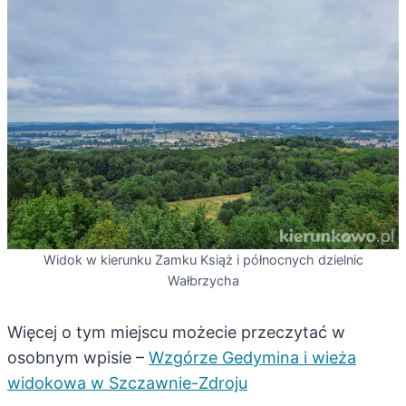
Widok w kierunku Zamku Książ i północnych dzielnic
Wałbrzycha
Więcej o tym miejscu możecie przeczytać w
osobnym wpisie –
Wzgórze Gedymina i wieża
widokowa w Szczawnie-Zdroju