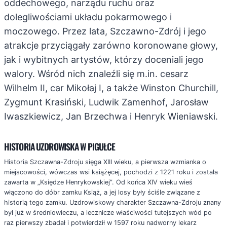
oddechowego, narządu ruchu oraz
dolegliwościami układu pokarmowego i
moczowego. Przez lata, Szczawno-Zdrój i jego
atrakcje przyciągały zarówno koronowane głowy,
jak i wybitnych artystów, którzy doceniali jego
walory. Wśród nich znaleźli się m.in. cesarz
Wilhelm II, car Mikołaj I, a także Winston Churchill,
Zygmunt Krasiński, Ludwik Zamenhof, Jarosław
Iwaszkiewicz, Jan Brzechwa i Henryk Wieniawski.
HISTORIA UZDROWISKA W PIGUŁCE
Historia Szczawna-Zdroju sięga XIII wieku, a pierwsza wzmianka o
miejscowości, wówczas wsi książęcej, pochodzi z 1221 roku i została
zawarta w „Księdze Henrykowskiej”. Od końca XIV wieku wieś
włączono do dóbr zamku Książ, a jej losy były ściśle związane z
historią tego zamku. Uzdrowiskowy charakter Szczawna-Zdroju znany
był już w średniowieczu, a lecznicze właściwości tutejszych wód po
raz pierwszy zbadał i potwierdził w 1597 roku nadworny lekarz