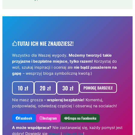
TUTAJ ICH NIE ZNAJDZIESZ!
Wszystko dla Waszej wygody.
Możemy tworzyć takie
przyjazne i bezpłatne miejsce, tylko razem!
Korzystaj do
woli, szukaj inspiracji i oceniaj ale
nie bądź pasażerem na
gapę
– wesprzyj bloga symboliczną kwotą:)
10 zł
20 zł
30 zł
POMOGĘ BARDZIEJ!
Nie masz grosza –
wspieraj bezpłatnie!
Komentuj,
podpowiadaj, odwiedzaj częściej i obserwuj na socialach!
Facebook
Instagram
Grupa na Facebooku
A może współpraca?
Nie zastanawiaj się, każdy pomysł jest
dobry! Dowiedz się
więcej
i
odezwij się
!