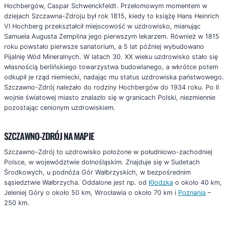
Hochbergów, Caspar Schwenckfeldt. Przełomowym momentem w
dziejach Szczawna-Zdroju był rok 1815, kiedy to książę Hans Heinrich
VI Hochberg przekształcił miejscowość w uzdrowisko, mianując
Samuela Augusta Zemplina jego pierwszym lekarzem. Również w 1815
roku powstało pierwsze sanatorium, a 5 lat później wybudowano
Pijalnię Wód Mineralnych. W latach 30. XX wieku uzdrowisko stało się
własnością berlińskiego towarzystwa budowlanego, a wkrótce potem
odkupił je rząd niemiecki, nadając mu status uzdrowiska państwowego.
Szczawno-Zdrój należało do rodziny Hochbergów do 1934 roku. Po II
wojnie światowej miasto znalazło się w granicach Polski, niezmiennie
pozostając cenionym uzdrowiskiem.
SZCZAWNO-ZDRÓJ NA MAPIE
Szczawno-Zdrój to uzdrowisko położone w południowo-zachodniej
Polsce, w województwie dolnośląskim. Znajduje się w Sudetach
Środkowych, u podnóża Gór Wałbrzyskich, w bezpośrednim
sąsiedztwie Wałbrzycha. Oddalone jest np. od
Kłodzka
o około 40 km,
Jeleniej Góry o około 50 km, Wrocławia o około 70 km i
Poznania
–
250 km.