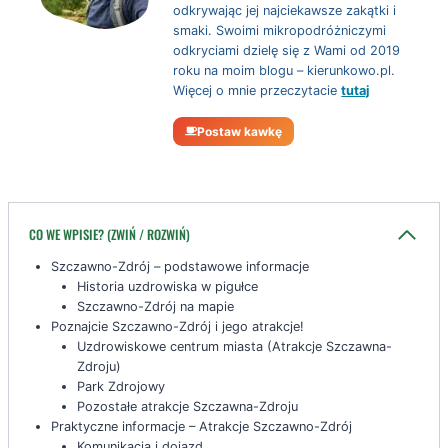
odkrywając jej najciekawsze zakątki i
smaki. Swoimi mikropodróżniczymi
odkryciami dzielę się z Wami od 2019
roku na moim blogu – kierunkowo.pl.
Więcej o mnie przeczytacie
tutaj
Postaw kawkę
CO WE WPISIE? (ZWIŃ / ROZWIŃ)
Szczawno-Zdrój – podstawowe informacje
Historia uzdrowiska w pigułce
Szczawno-Zdrój na mapie
Poznajcie Szczawno-Zdrój i jego atrakcje!
Uzdrowiskowe centrum miasta (Atrakcje Szczawna-
Zdroju)
Park Zdrojowy
Pozostałe atrakcje Szczawna-Zdroju
Praktyczne informacje – Atrakcje Szczawno-Zdrój
Komunikacja i dojazd