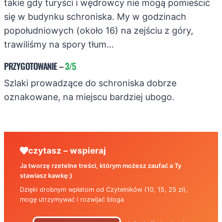
takie gdy turyści i wędrowcy nie mogą pomieścić
się w budynku schroniska. My w godzinach
popołudniowych (około 16) na zejściu z góry,
trawiliśmy na spory tłum…
PRZYGOTOWANIE
–
3/5
Szlaki prowadzące do schroniska dobrze
oznakowane, na miejscu bardziej ubogo.
czytasz – wspieraj
Ja tworzę rzetelne treści, którym możesz zaufać a Ty
stawiasz kawkę:)
Dzięki drobnym wpłatom od Czytelników (10, 15, 25 zł),
mogę utrzymywać i rozwijać bloga