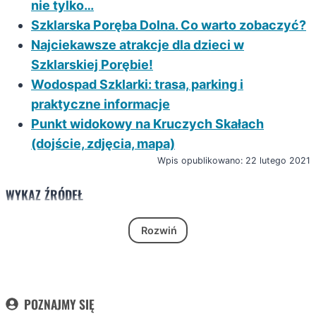
nie tylko…
Szklarska Poręba Dolna. Co warto zobaczyć?
Najciekawsze atrakcje dla dzieci w
Szklarskiej Porębie!
Wodospad Szklarki: trasa, parking i
praktyczne informacje
Punkt widokowy na Kruczych Skałach
(dojście, zdjęcia, mapa)
Wpis opublikowano: 22 lutego 2021
WYKAZ ŹRÓDEŁ
Rozwiń
POZNAJMY SIĘ