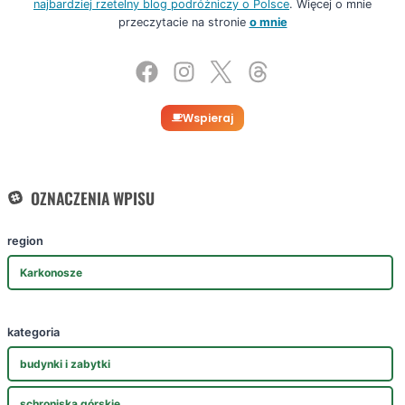
najbardziej rzetelny blog podróżniczy o Polsce
. Więcej o mnie
przeczytacie na stronie
o mnie
Wspieraj
OZNACZENIA WPISU
region
Karkonosze
kategoria
budynki i zabytki
schroniska górskie