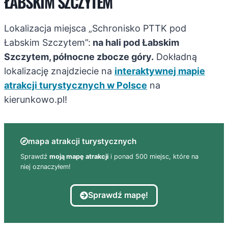
ŁABSKIM SZCZYTEM
Lokalizacja miejsca „Schronisko PTTK pod
Łabskim Szczytem”:
na hali pod Łabskim
Szczytem, północne zbocze góry.
Dokładną
lokalizację znajdziecie na
interaktywnej mapie
atrakcji turystycznych w Polsce
na
kierunkowo.pl!
mapa atrakcji turystycznych
Sprawdź
moją mapę atrakcji
i ponad 500 miejsc, które na
niej oznaczyłem!
Sprawdź mapę!