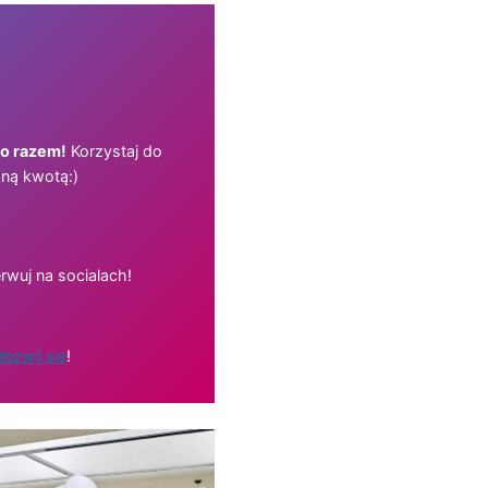
ko razem!
Korzystaj do
ną kwotą:)
rwuj na socialach!
ezwij się
!