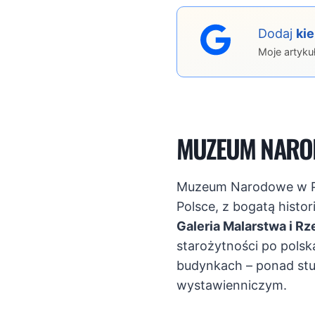
Dodaj
ki
Moje artyku
MUZEUM NAROD
Muzeum Narodowe w P
Polsce, z bogatą histo
Galeria Malarstwa i R
starożytności po pols
budynkach – ponad st
wystawienniczym.