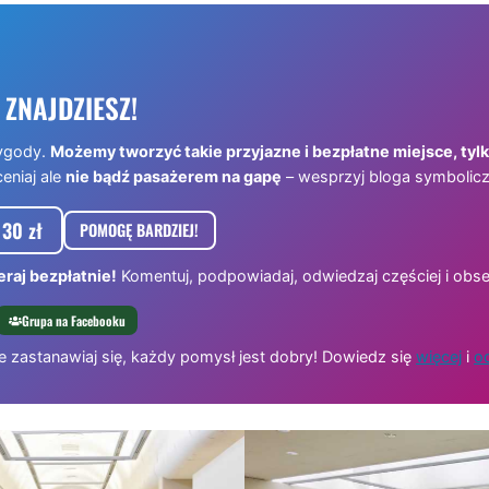
 ZNAJDZIESZ!
ygody.
Możemy tworzyć takie przyjazne i bezpłatne miejsce, tyl
ceniaj ale
nie bądź pasażerem na gapę
– wesprzyj bloga symbolicz
30 zł
POMOGĘ BARDZIEJ!
raj bezpłatnie!
Komentuj, podpowiadaj, odwiedzaj częściej i obse
Grupa na Facebooku
e zastanawiaj się, każdy pomysł jest dobry! Dowiedz się
więcej
i
od