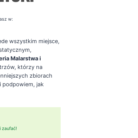
asz w:
ede wszystkim miejsce,
statycznym,
eria Malarstwa i
istrzów, którzy na
enniejszych zbiorach
i podpowiem, jak
 zaufać!