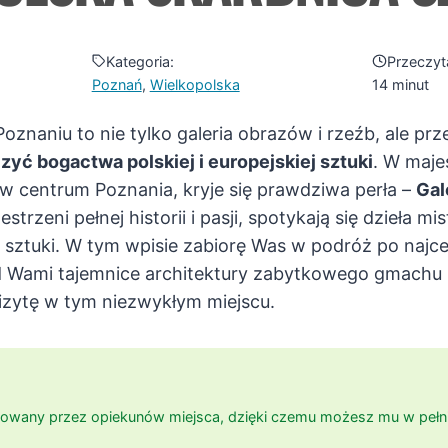
Kategoria:
Przeczyt
Poznań
, 
Wielkopolska
14 minut
aniu to nie tylko galeria obrazów i rzeźb, ale prz
yć bogactwa polskiej i europejskiej sztuki
. W maje
 centrum Poznania, kryje się prawdziwa perła –
Gal
zestrzeni pełnej historii i pasji, spotykają się dzieła m
e sztuki. W tym wpisie zabiorę Was w podróż po najc
 Wami tajemnice architektury zabytkowego gmachu 
izytę w tym niezwykłym miejscu.
ikowany przez opiekunów miejsca, dzięki czemu możesz mu w pełni