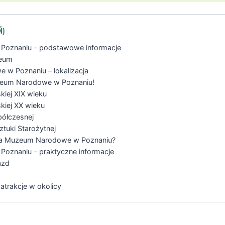
Ń)
oznaniu – podstawowe informacje
zeum
w Poznaniu – lokalizacja
zeum Narodowe w Poznaniu!
skiej XIX wieku
skiej XX wieku
półczesnej
ztuki Starożytnej
wa Muzeum Narodowe w Poznaniu?
oznaniu – praktyczne informacje
azd
atrakcje w okolicy