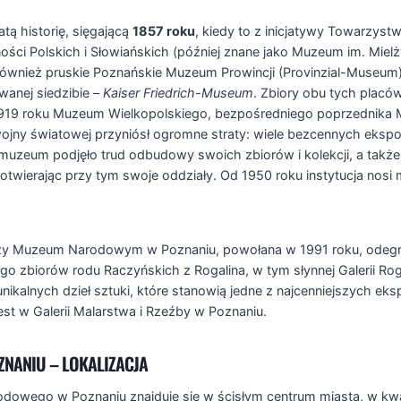
ą historię, sięgającą
1857 roku
, kiedy to z inicjatywy Towarzyst
ci Polskich i Słowiańskich (później znane jako Muzeum im. Mielż
ównież pruskie Poznańskie Muzeum Prowincji (Provinzial-Museum)
anej siedzibie –
Kaiser Friedrich-Museum
. Zbiory obu tych placó
1919 roku Muzeum Wielkopolskiego, bezpośredniego poprzednik
I wojny światowej przyniósł ogromne straty: wiele bezcennych eks
muzeum podjęło trud odbudowy swoich zbiorów i kolekcji, a także p
e, otwierając przy tym swoje oddziały. Od 1950 roku instytucja n
rzy Muzeum Narodowym w Poznaniu, powołana w 1991 roku, odegra
 zbiorów rodu Raczyńskich z Rogalina, w tym słynnej Galerii Rogali
kalnych dzieł sztuki, które stanowią jedne z najcenniejszych ek
st w Galerii Malarstwa i Rzeźby w Poznaniu.
NANIU – LOKALIZACJA
wego w Poznaniu znajduje się w ścisłym centrum miasta, w kwar