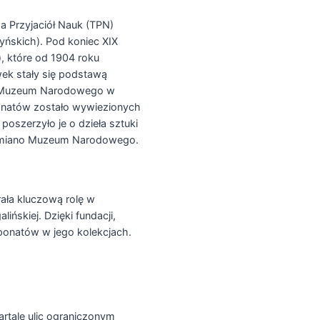
wa Przyjaciół Nauk (TPN)
yńskich). Pod koniec XIX
, które od 1904 roku
wek stały się podstawą
a Muzeum Narodowego w
ponatów zostało wywiezionych
oszerzyło je o dzieła sztuki
osi miano Muzeum Narodowego.
ła kluczową rolę w
ńskiej. Dzięki fundacji,
sponatów w jego kolekcjach.
tale ulic ograniczonym