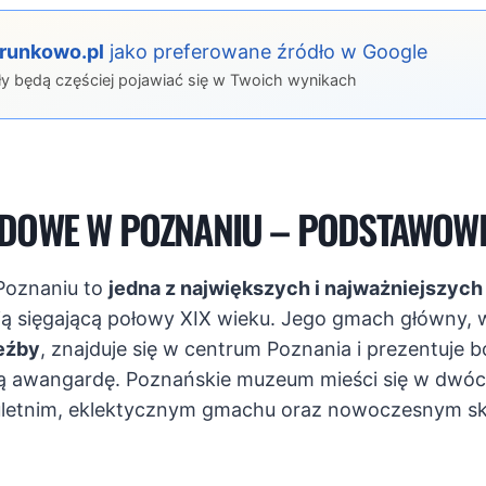
erunkowo.pl
jako preferowane źródło w Google
ły będą częściej pojawiać się w Twoich wynikach
OWE W POZNANIU – PODSTAWOWE
oznaniu to
jedna z największych i najważniejszych 
rią sięgającą połowy XIX wieku. Jego gmach główny, 
zeźby
, znajduje się w centrum Poznania i prezentuje b
ką awangardę. Poznańskie muzeum mieści się w dwó
uletnim, eklektycznym gmachu oraz nowoczesnym sk