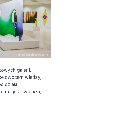
owych galerii.
ące owocem wiedzy,
po dzieła
entując arcydzieła,