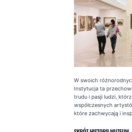
W swoich różnorodnych 
Instytucja ta przecho
trudu i pasji ludzi, kt
współczesnych artystów
które zachwycają i ins
SKRÓT HISTORII MUZEUM