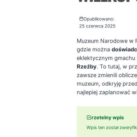
Opublikowano:
25 czerwca 2025
Muzeum Narodowe w Pozn
gdzie można
doświadcz
eklektycznym gmachu w
Rzeźby
. To tutaj, w pr
zawsze zmienili oblicz
muzeum, odkryję przed
najlepiej zaplanować w
rzetelny wpis
Wpis ten został zweryf