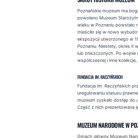
Poznańskie muzeum ma bogat
powołano Muzeum Starożytnoś
wieku w Poznaniu powstało r
mieściło się w nowo wybudow
ekspozycji utworzonego w 
Poznaniu. Niestety, okres I
lub zniszczonych. Po wojnie 
współczesnej i inne kolekcj
FUNDACJA IM. RACZYŃSKICH
Fundacja im. Raczyńskich p
uregulowaniu statusu prawnego
muzeum zyskało dostęp do uni
Część z nich prezentowana je
MUZEUM NARODOWE W POZ
Gmach główny Muzeum Narodo