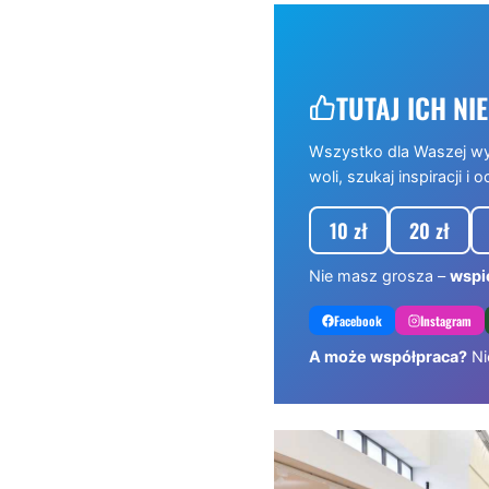
TUTAJ ICH NIE
Wszystko dla Waszej w
woli, szukaj inspiracji i o
10 zł
20 zł
Nie masz grosza –
wspie
Facebook
Instagram
A może współpraca?
Ni