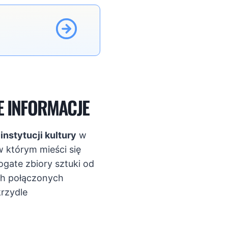
 INFORMACJE
instytucji kultury
w
w którym mieści się
ogate zbiory sztuki od
ch połączonych
rzydle