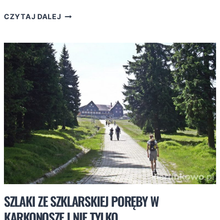
SZKLARSKA
CZYTAJ DALEJ
PORĘBA
DOLNA.
CO
WARTO
ZOBACZYĆ?
SZLAKI ZE SZKLARSKIEJ PORĘBY W
KARKONOSZE I NIE TYLKO…