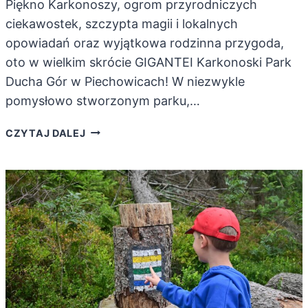
Piękno Karkonoszy, ogrom przyrodniczych
ciekawostek, szczypta magii i lokalnych
opowiadań oraz wyjątkowa rodzinna przygoda,
oto w wielkim skrócie GIGANTEI Karkonoski Park
Ducha Gór w Piechowicach! W niezwykle
pomysłowo stworzonym parku,…
GIGANTEI
CZYTAJ DALEJ
–
KARKONOSKI
PARK
DUCHA
GÓR
DLA
MAŁYCH
I
DUŻYCH