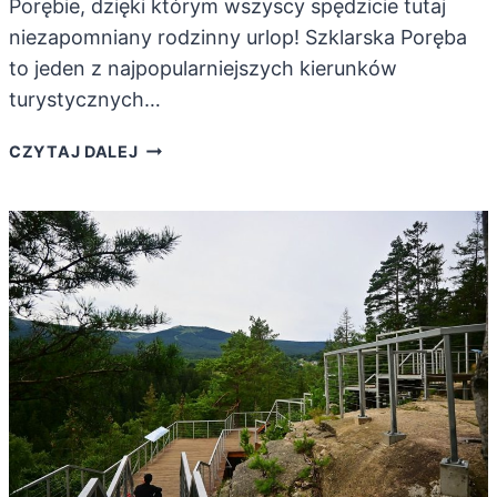
Porębie, dzięki którym wszyscy spędzicie tutaj
niezapomniany rodzinny urlop! Szklarska Poręba
to jeden z najpopularniejszych kierunków
turystycznych…
NAJCIEKAWSZE
CZYTAJ DALEJ
ATRAKCJE
DLA
DZIECI
W
SZKLARSKIEJ
PORĘBIE!