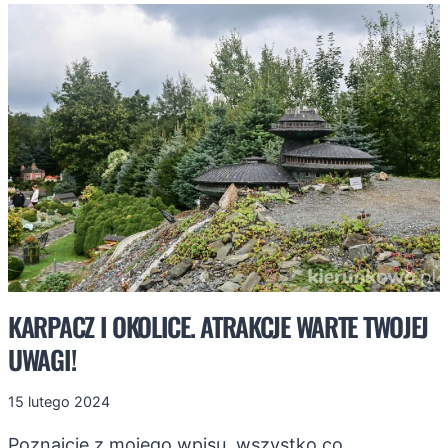
POZNAJCIE
NAJLEPSZE
SZLAKI
DLA
DZIECI
W
GÓRACH
KARPACZ I OKOLICE. ATRAKCJE WARTE TWOJEJ
UWAGI!
15 lutego 2024
Poznajcie z mojego wpisu, wszystko co