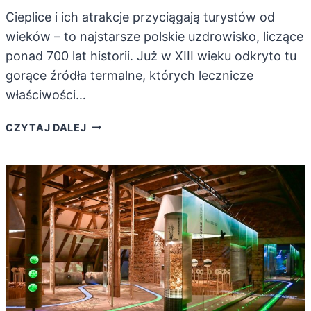
Cieplice i ich atrakcje przyciągają turystów od
wieków – to najstarsze polskie uzdrowisko, liczące
ponad 700 lat historii. Już w XIII wieku odkryto tu
gorące źródła termalne, których lecznicze
właściwości…
CIEPLICE-
CZYTAJ DALEJ
ZDRÓJ.
ATRAKCJE
NAJSTARSZEGO
POLSKIEGO
UZDROWISKA