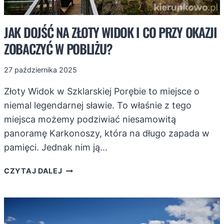
JAK DOJŚĆ NA ZŁOTY WIDOK I CO PRZY OKAZJI
ZOBACZYĆ W POBLIŻU?
27 października 2025
Złoty Widok w Szklarskiej Porębie to miejsce o
niemal legendarnej sławie. To właśnie z tego
miejsca możemy podziwiać niesamowitą
panoramę Karkonoszy, która na długo zapada w
pamięci. Jednak nim ją…
JAK
CZYTAJ DALEJ
DOJŚĆ
NA
ZŁOTY
WIDOK