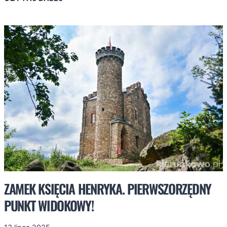
SKAŁY,
CZYLI
GODNY
KONKURENT
ZŁOTEGO
WIDOKU!
ZAMEK KSIĘCIA HENRYKA. PIERWSZORZĘDNY
PUNKT WIDOKOWY!