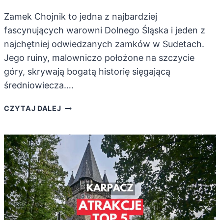
Zamek Chojnik to jedna z najbardziej
fascynujących warowni Dolnego Śląska i jeden z
najchętniej odwiedzanych zamków w Sudetach.
Jego ruiny, malowniczo położone na szczycie
góry, skrywają bogatą historię sięgającą
średniowiecza….
ZAMEK
CZYTAJ DALEJ
CHOJNIK.
NAJBARDZIEJ
ZNANA
WAROWNIA
OKOLIC
KARKONOSZY