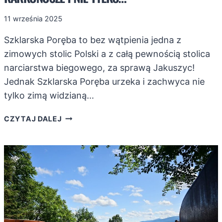
11 września 2025
Szklarska Poręba to bez wątpienia jedna z
zimowych stolic Polski a z całą pewnością stolica
narciarstwa biegowego, za sprawą Jakuszyc!
Jednak Szklarska Poręba urzeka i zachwyca nie
tylko zimą widzianą…
SZLAKI
CZYTAJ DALEJ
ZE
SZKLARSKIEJ
PORĘBY
W
KARKONOSZE
I
NIE
TYLKO…