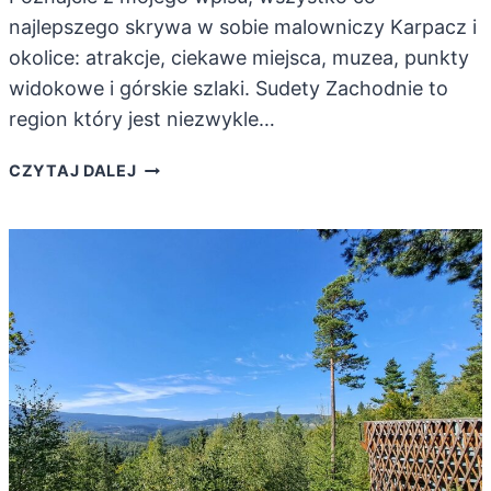
najlepszego skrywa w sobie malowniczy Karpacz i
okolice: atrakcje, ciekawe miejsca, muzea, punkty
widokowe i górskie szlaki. Sudety Zachodnie to
region który jest niezwykle…
KARPACZ
CZYTAJ DALEJ
I
OKOLICE.
ATRAKCJE
WARTE
TWOJEJ
UWAGI!