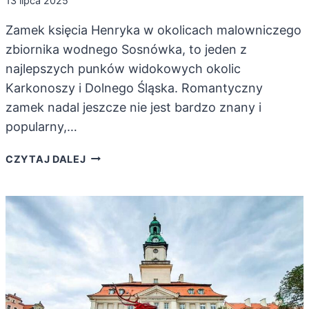
13 lipca 2025
Zamek księcia Henryka w okolicach malowniczego
zbiornika wodnego Sosnówka, to jeden z
najlepszych punków widokowych okolic
Karkonoszy i Dolnego Śląska. Romantyczny
zamek nadal jeszcze nie jest bardzo znany i
popularny,…
ZAMEK
CZYTAJ DALEJ
KSIĘCIA
HENRYKA.
PIERWSZORZĘDNY
PUNKT
WIDOKOWY!