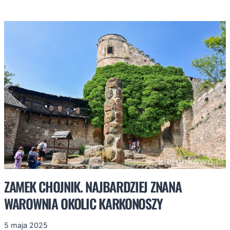
KRYJE
JELENIA
GÓRA?
ATRAKCJE
I
MIEJSCA,
KTÓRE
WARTO
POZNAĆ
ZAMEK CHOJNIK. NAJBARDZIEJ ZNANA
WAROWNIA OKOLIC KARKONOSZY
5 maja 2025