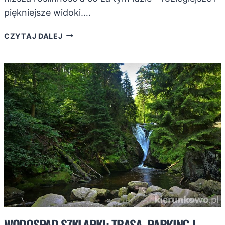
piękniejsze widoki….
NAJLEPSZE
CZYTAJ DALEJ
PUNKTY
WIDOKOWE
W
SZKLARSKIEJ
PORĘBIE
WODOSPAD SZKLARKI: TRASA, PARKING I