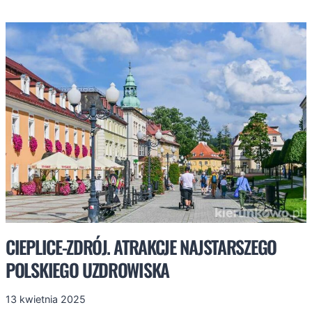
ZOBACZYĆ
W
KARPACZU?
POZNAJCIE
MOJE
TOP5!
CIEPLICE-ZDRÓJ. ATRAKCJE NAJSTARSZEGO
POLSKIEGO UZDROWISKA
13 kwietnia 2025