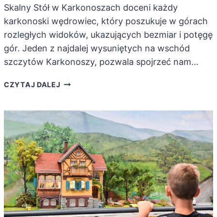
Skalny Stół w Karkonoszach doceni każdy
karkonoski wędrowiec, który poszukuje w górach
rozległych widoków, ukazujących bezmiar i potęgę
gór. Jeden z najdalej wysuniętych na wschód
szczytów Karkonoszy, pozwala spojrzeć nam…
SKALNY
CZYTAJ DALEJ
STÓŁ.
SZCZYT
Z
MEGA
WIDOKIEM
(TRASA,
PARKING,
ZDJĘCIA)