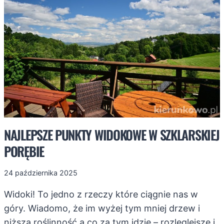
I
CO
PRZY
OKAZJI
ZOBACZYĆ
W
POBLIŻU?
NAJLEPSZE PUNKTY WIDOKOWE W SZKLARSKIEJ
PORĘBIE
24 października 2025
Widoki! To jedno z rzeczy które ciągnie nas w
góry. Wiadomo, że im wyżej tym mniej drzew i
niższa roślinność a co za tym idzie – rozleglejsze i