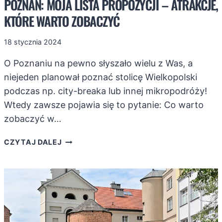
POZNAŃ: MOJA LISTA PROPOZYCJI – ATRAKCJE,
KTÓRE WARTO ZOBACZYĆ
18 stycznia 2024
O Poznaniu na pewno słyszało wielu z Was, a
niejeden planował poznać stolicę Wielkopolski
podczas np. city-breaka lub innej mikropodróży!
Wtedy zawsze pojawia się to pytanie: Co warto
zobaczyć w…
POZNAŃ:
CZYTAJ DALEJ
MOJA
LISTA
PROPOZYCJI
–
ATRAKCJE,
KTÓRE
WARTO