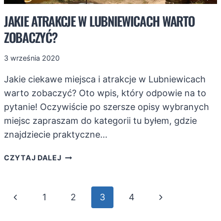
JAKIE ATRAKCJE W LUBNIEWICACH WARTO
ZOBACZYĆ?
3 września 2020
Jakie ciekawe miejsca i atrakcje w Lubniewicach
warto zobaczyć? Oto wpis, który odpowie na to
pytanie! Oczywiście po szersze opisy wybranych
miejsc zapraszam do kategorii tu byłem, gdzie
znajdziecie praktyczne…
JAKIE
CZYTAJ DALEJ
ATRAKCJE
W
NAWIGACJA
LUBNIEWICACH
Poprzednia
Następna
1
2
3
4
WARTO
STRONY
ZOBACZYĆ?
strona
strona