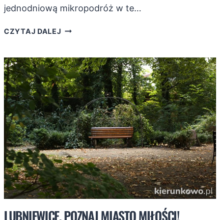
jednodniową mikropodróż w te…
NAJCIEKAWSZE
CZYTAJ DALEJ
ATRAKCJE
W
OKOLICACH
PYZDR!
LUBNIEWICE. POZNAJ MIASTO MIŁOŚCI!