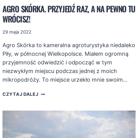
AGRO SKÓRKA. PRZYJEDŹ RAZ, A NA PEWNO TU
WRÓCISZ!
29 maja 2022
Agro Skórka to kameralna agroturystyka niedaleko
Piły, w północnej Wielkopolsce. Miałem ogromną
przyjemność odwiedzić i odpocząć w tym
niezwykłym miejscu podczas jednej z moich
mikropodróży. To miejsce urzekło mnie swoim…
AGRO
CZYTAJ DALEJ
SKÓRKA.
PRZYJEDŹ
RAZ,
A
NA
PEWNO