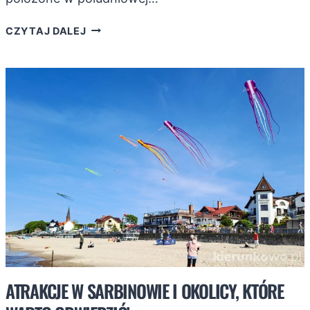
ATRAKCJE
CZYTAJ DALEJ
W
KALISZU
ORAZ
NAJCIEKAWSZE
MIEJSCA
W
MIEŚCIE
ATRAKCJE W SARBINOWIE I OKOLICY, KTÓRE