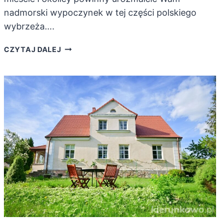
nadmorski wypoczynek w tej części polskiego
wybrzeża….
REWAL.
CZYTAJ DALEJ
ATRAKCJE
W
MIEŚCIE
I
OKOLICY