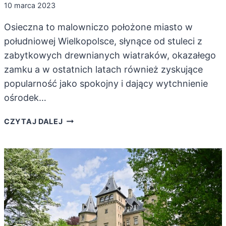
10 marca 2023
Osieczna to malowniczo położone miasto w
południowej Wielkopolsce, słynące od stuleci z
zabytkowych drewnianych wiatraków, okazałego
zamku a w ostatnich latach również zyskujące
popularność jako spokojny i dający wytchnienie
ośrodek…
MALOWNICZA
CZYTAJ DALEJ
OSIECZNA.
ATRAKCJE
I
NAJCIEKAWSZE
MIEJSCA