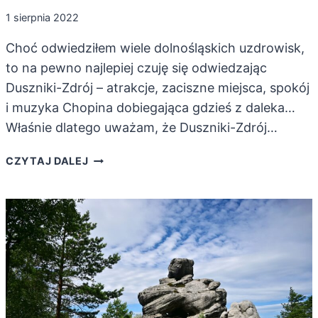
1 sierpnia 2022
Choć odwiedziłem wiele dolnośląskich uzdrowisk,
to na pewno najlepiej czuję się odwiedzając
Duszniki-Zdrój – atrakcje, zaciszne miejsca, spokój
i muzyka Chopina dobiegająca gdzieś z daleka…
Właśnie dlatego uważam, że Duszniki-Zdrój…
DUSZNIKI-
CZYTAJ DALEJ
ZDRÓJ.
ATRAKCJE
NAJSPOKOJNIEJSZEGO
UZDROWISKA
W
SUDETACH