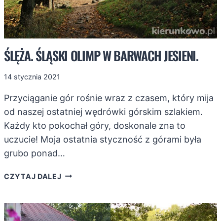
ŚLĘŻA. ŚLĄSKI OLIMP W BARWACH JESIENI.
14 stycznia 2021
Przyciąganie gór rośnie wraz z czasem, który mija
od naszej ostatniej wędrówki górskim szlakiem.
Każdy kto pokochał góry, doskonale zna to
uczucie! Moja ostatnia styczność z górami była
grubo ponad…
ŚLĘŻA.
CZYTAJ DALEJ
ŚLĄSKI
OLIMP
W
BARWACH