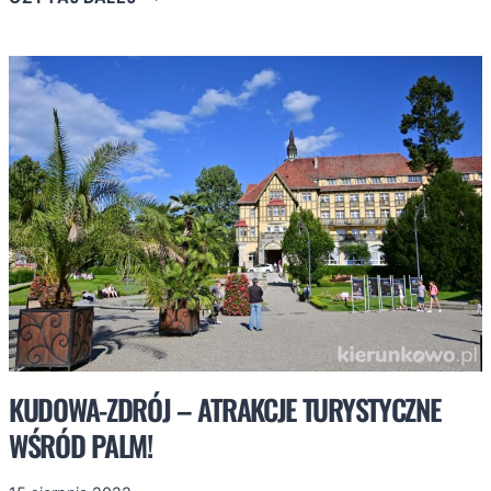
JEST
JAK
Z
BAJKI!
POZNAJCIE
JEGO
ATRAKCJE!
KUDOWA-ZDRÓJ – ATRAKCJE TURYSTYCZNE
WŚRÓD PALM!