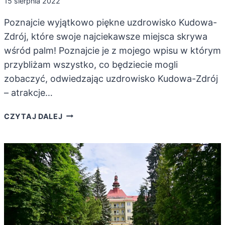
15 sierpnia 2022
Poznajcie wyjątkowo piękne uzdrowisko Kudowa-
Zdrój, które swoje najciekawsze miejsca skrywa
wśród palm! Poznajcie je z mojego wpisu w którym
przybliżam wszystko, co będziecie mogli
zobaczyć, odwiedzając uzdrowisko Kudowa-Zdrój
– atrakcje…
KUDOWA-
CZYTAJ DALEJ
ZDRÓJ
–
ATRAKCJE
TURYSTYCZNE
WŚRÓD
PALM!