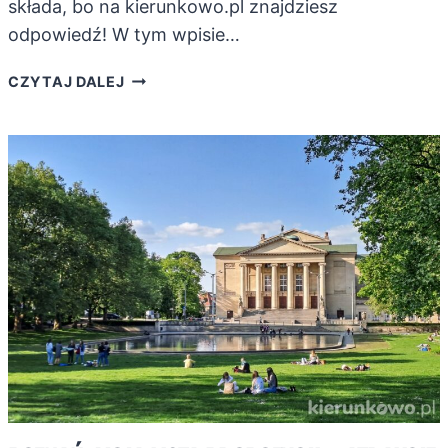
składa, bo na kierunkowo.pl znajdziesz
odpowiedź! W tym wpisie…
POZNAŃ:
CZYTAJ DALEJ
RANKING
10
NAJCIEKAWSZYCH
ATRAKCJI
MIASTA
–
CO
WARTO
ZWIEDZIĆ?