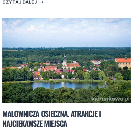
ZIEMIA
CZYTAJ DALEJ
KŁODZKA.
ATRAKCJE
I
MIEJSCA,
KTÓRYCH
NIE
MOŻESZ
PRZEGAPIĆ
MALOWNICZA OSIECZNA. ATRAKCJE I
NAJCIEKAWSZE MIEJSCA