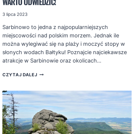
WARTO ODWIEDZIĆ!
3 lipca 2023
Sarbinowo to jedna z najpopularniejszych
miejscowości nad polskim morzem. Jednak ile
można wylegiwać się na plaży i moczyć stopy w
słonych wodach Bałtyku! Poznajcie najciekawsze
atrakcje w Sarbinowie oraz okolicach…
ATRAKCJE
CZYTAJ DALEJ
W
SARBINOWIE
I
OKOLICY,
KTÓRE
WARTO
ODWIEDZIĆ!