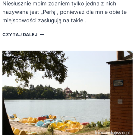
Niesłusznie moim zdaniem tylko jedna z nich
nazywana jest „Perłą”, ponieważ dla mnie obie te
miejscowości zasługują na takie…
LUBNIEWICE
CZYTAJ DALEJ
I
ŁAGÓW
–
DWIE
PERŁY
ZIEMI
LUBUSKIEJ